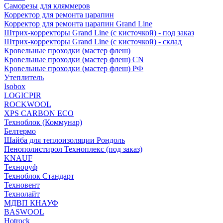
Саморезы для кляммеров
Корректор для ремонта царапин
Корректор для ремонта царапин Grand Line
Штрих-корректоры Grand Line (с кисточкой) - под заказ
Штрих-корректоры Grand Line (с кисточкой) - склад
Кровельные проходки (мастер флеш)
Кровельные проходки (мастер флеш) CN
Кровельные проходки (мастер флеш) РФ
Утеплитель
Isobox
LOGICPIR
ROCKWOOL
XPS CARBON ECO
Техноблок (Коммунар)
Белтермо
Шайба для теплоизоляции Рондоль
Пенополистирол Техноплекс (под заказ)
KNАUF
Технoруф
Техноблок Стандарт
Техновент
Технолайт
МДВП КНАУФ
BASWOOL
Hotrock