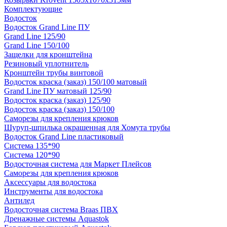
Комплектующие
Водосток
Водосток Grand Line ПУ
Grand Line 125/90
Grand Line 150/100
Защелки для кронштейна
Резиновый уплотнитель
Кронштейн трубы винтовой
Водосток краска (заказ) 150/100 матовый
Grand Line ПУ матовый 125/90
Водосток краска (заказ) 125/90
Водосток краска (заказ) 150/100
Саморезы для крепления крюков
Шуруп-шпилька окрашенная для Хомута трубы
Водосток Grand Line пластиковый
Система 135*90
Система 120*90
Водосточная система для Маркет Плейсов
Саморезы для крепления крюков
Аксессуары для водостока
Инструменты для водостока
Антилед
Водосточная система Braas ПВХ
Дренажные системы Aquastok