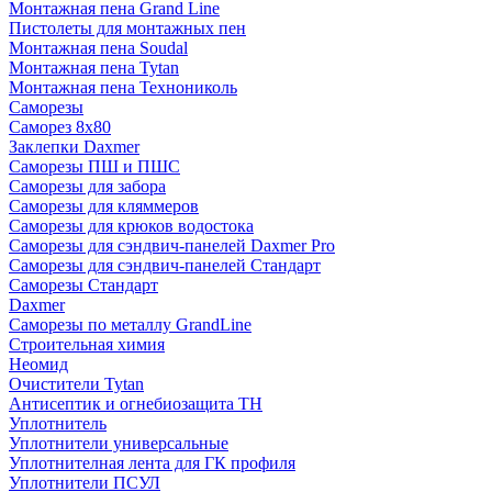
Монтажная пена Grand Linе
Пистолеты для монтажных пен
Монтажная пена Soudal
Монтажная пена Tytan
Монтажная пена Технониколь
Саморезы
Саморез 8х80
Заклепки Daxmer
Саморезы ПШ и ПШС
Саморезы для забора
Саморезы для кляммеров
Саморезы для крюков водостока
Саморезы для сэндвич-панелей Daxmer Pro
Саморезы для сэндвич-панелей Стандарт
Саморезы Стандарт
Daxmer
Саморезы по металлу GrandLine
Строительная химия
Неомид
Очистители Tytan
Антисептик и огнебиозащита ТН
Уплотнитель
Уплотнители универсальные
Уплотнителная лента для ГК профиля
Уплотнители ПСУЛ