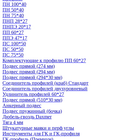
ПН 100*40
ПН 50*40
ПН 75*40
ПНП 28*27
ПНПЭ 20*17
ПП 60*27
ППЭ 47*17
ПС 100*50
ПС 50*50
ПС 75*50
Комплектующие к профилю ПП 60*27
Подвес прямой (274 мм)
Подвес прямой (294 мм)
Подвес прямой (294*30 мм)
Соединитель профилей (краб) Стандарт
Соединитель профилей двухуровневый
Удлинитель профилей 60*27
Подвес прямой (510*30 мм)
Анкерный подвес
Подвес пружинный (бочка)
Дюбель-гвоздь Daxmer
Тяга 4 мм
Штукатурные маяки и перф углы
Инструменты для ГК и ГК-профиля
ГК-профиль (Премиум)