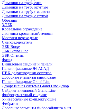
Дымники на трубу елка
Дымники на трубу круглые
Дымники на трубу с жалюзи
Дымники на трубу с сеткой
Образцы
3.ЭБК
Кровельное ограждение
Лестница кровельная/стеновая
Мостики переходные
Снегозадержатель
ЭБК Borge
ЭБК Grand Line
ЭБК Оптима
Фасад
Виниловый сайдинг и панели
Панели фасадные ЯФАСАД
ПВХ до распродажи остатков
Доборные элементы виниловые
Панели фасадные Grand Line
Декоративная система Grand Line Декор
Сайдинг виниловый Grand Line
Фиброцементный сайдинг
Универсальные комплектующие
Фибратек
Доборные элементы фибросайдинга в шт