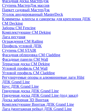
Фасадная доска МастерДэк
Ступень МастерДэк массив
Паркет садовый МастерДэк
Уголок анодированный MasterDeck
Кляммеры, клипсы и саморезы для крепления ДПК
CM Decking
Заборы CM Fencing
Комплектующие CM Deking
Лага несущая
Ограждения CM Railing
Профиль угловой ДПК
Ступень CM STAIR
Фасадная облицовка CM Cladding
Фасадные панели CM Wall
Террасная доска CM Deking
Угловой профиль CM Wall
Угловой профиль CM Cladding
Регулируемые опоры и алюминиевые лаги Hilst
ДПК Grand Line
Брус ДПК Grand Line
Грядочная доска ДПК Grand Line
Грядочная доска ДПК Grand Line (под заказ)
Доска заборная 3D Винтаж
Комплектующие Винтаж ДПК Grand Line
Лага (монтажная рейка) ДПК Grand Line