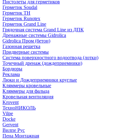
Пистолеты для герметиков
Герметик Soudal
Герметик ТН
Герметик Runotex
Герметик Grand Line
Грядочная система Grand Line из ДПК
Дренажные системы Gidrolica
Gidrolica Пром (бетон)
Газонная решетка
Придверные системы
Система поверхностного водоотвода (лотки)
Точечный дренаж (дождеприемники)
Бордюры
Рекламa
Люки и Дождеприемники круглые
Кляммеры кровельные
Кляммеры для фальца
Кровельная вентиляция
Krovent
ТехноНИКОЛЬ
Vilpe
Docke
Gervent
Вилпе Рус
Пена Монтажнaя