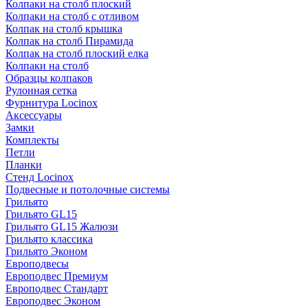
Колпаки на столб плоский
Колпаки на столб с отливом
Колпак на столб крышка
Колпак на столб Пирамида
Колпак на столб плоский елка
Колпаки на столб
Образцы колпаков
Рулонная сетка
Фурнитура Locinox
Аксессуары
Замки
Комплекты
Петли
Планки
Стенд Locinox
Подвесные и потолочные системы
Грильято
Грильято GL15
Грильято GL15 Жалюзи
Грильято классика
Грильято Эконом
Европодвесы
Европодвес Премиум
Европодвес Стандарт
Европодвес Эконом