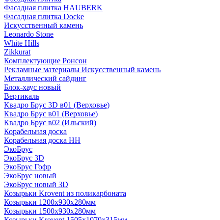
Фасадная плитка HAUBERK
Фасадная плитка Docke
Искусственный камень
Leonardo Stone
White Hills
Zikkurat
Комплектующие Ронсон
Рекламные материалы Искусственный камень
Металлический сайдинг
Блок-хаус новый
Вертикаль
Квадро Брус 3D в01 (Верховье)
Квадро Брус в01 (Верховье)
Квадро Брус в02 (Ильский)
Корабельная доска
Корабельная доска НН
ЭкоБрус
ЭкоБрус 3D
ЭкоБрус Гофр
ЭкоБрус новый
ЭкоБрус новый 3D
Козырьки Krovent из поликарбоната
Козырьки 1200х930х280мм
Козырьки 1500х930х280мм
Козырьки Krovent 1505х1070х315мм