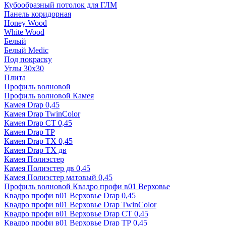
Кубообразный потолок для ГЛМ
Панель коридорная
Honey Wood
White Wood
Белый
Белый Medic
Под покраску
Углы 30х30
Плита
Профиль волновой
Профиль волновой Камея
Камея Drap 0,45
Камея Drap TwinColor
Камея Drap СТ 0,45
Камея Drap ТР
Камея Drap ТХ 0,45
Камея Drap ТХ дв
Камея Полиэстер
Камея Полиэстер дв 0,45
Камея Полиэстер матовый 0,45
Профиль волновой Квадро профи в01 Верховье
Квадро профи в01 Верховье Drap 0,45
Квадро профи в01 Верховье Drap TwinColor
Квадро профи в01 Верховье Drap СТ 0,45
Квадро профи в01 Верховье Drap ТР 0,45