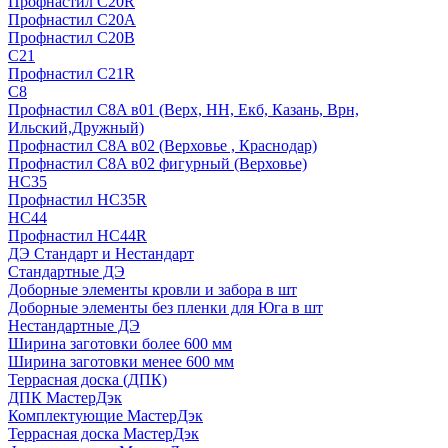
Профнастил С20R
Профнастил С20А
Профнастил С20В
C21
Профнастил С21R
C8
Профнастил С8A в01 (Верх, НН, Екб, Казань, Врн,
Ильский,Дружный)
Профнастил С8A в02 (Верховье , Краснодар)
Профнастил С8A в02 фигурный (Верховье)
HС35
Профнастил HC35R
НС44
Профнастил НС44R
ДЭ Стандарт и Нестандарт
Стандартные ДЭ
Доборные элементы кровли и забора в шт
Доборные элементы без пленки для Юга в шт
Нестандартные ДЭ
Ширина заготовки более 600 мм
Ширина заготовки менее 600 мм
Террасная доска (ДПК)
ДПК МастерДэк
Комплектующие МастерДэк
Террасная доска МастерДэк