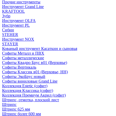
Прочие инструменты
Инструмент Grand Line
KRAFTOOL
Зубр
Инструмент OLFA
Инструмент PL
Сибин
STEHER
Инструмент NOX
STAYER
Кованый инструмент Касаткин и сыновья
Софиты Металл и ПВХ
Софиты металлические
Софиты Квадро Брус в01 (Верховье)
Софиты Вертикаль
Софиты Классик в01 (Верховье, НН)
Софиты ЭкоБрус новый
Софиты виниловые Grand Line
Коллекция Estetic (софит)
Коллекция Классика (софит)
Коллекция Премиум Акрил (софит)
Штрипс, отмотка, плоский лист
Штрипс
Штрипс 625 мм
Штрипс более 600 мм