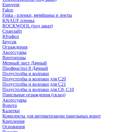
Eurovent
Fakro
Finka - пленки, мембраны и ленты
KNAUF пленка
ROCKWOOL (под заказ)
Спанлайт
Ютафол
Брусок
Ограждения
Аксессуары
Винтопоры
Мерный лист Дачный
Профнастил 8 Дачный
Полустолбы и колпаки
Полустолбы и колпаки для С20
Полустолбы и колпаки для С21
Полустолбы и колпаки для С8, С10
Панельные ограждения (склад)
Аксессуары
Ворота
Калитки
Комплекты для автоматизации панельных ворот
Крепления
Основания
Панели