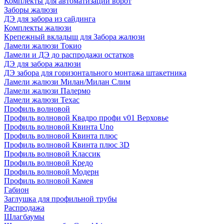
Комплекты для автоматизации ворот
Заборы жалюзи
ДЭ для забора из сайдинга
Комплекты жалюзи
Крепежный вкладыш для Забора жалюзи
Ламели жалюзи Токио
Ламели и ДЭ до распродажи остатков
ДЭ для забора жалюзи
ДЭ забора для горизонтального монтажа штакетника
Ламели жалюзи Милан/Милан Слим
Ламели жалюзи Палермо
Ламели жалюзи Техас
Профиль волновой
Профиль волновой Квадро профи v01 Верховье
Профиль волновой Квинта Uno
Профиль волновой Квинта плюс
Профиль волновой Квинта плюс 3D
Профиль волновой Классик
Профиль волновой Кредо
Профиль волновой Модерн
Профиль волновой Камея
Габион
Заглушка для профильной трубы
Распродажа
Шлагбаумы