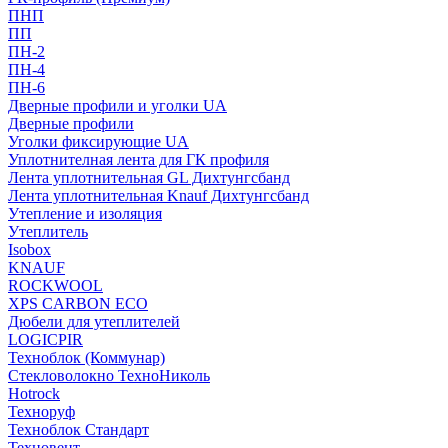
ПНП
ПП
ПН-2
ПН-4
ПН-6
Дверные профили и уголки UA
Дверные профили
Уголки фиксирующие UA
Уплотнителная лента для ГК профиля
Лента уплотнительная GL Дихтунгсбанд
Лента уплотнительная Knauf Дихтунгсбанд
Утепление и изоляция
Утеплитель
Isobox
KNAUF
ROCKWOOL
XPS CARBON ECO
Дюбели для утеплителей
LOGICPIR
Техноблок (Коммунар)
Стекловолокно ТехноНиколь
Hotrock
Технoруф
Техноблок Стандарт
Техновент