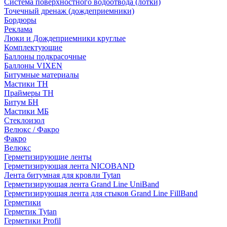
Система поверхностного водоотвода (лотки)
Точечный дренаж (дождеприемники)
Бордюры
Рекламa
Люки и Дождеприемники круглые
Комплектующие
Баллоны подкрасочные
Баллоны VIXEN
Битумные материалы
Мастики ТН
Праймеры ТН
Битум БН
Мастики МБ
Стеклоизол
Велюкс / Факро
Факро
Велюкс
Герметизирующие ленты
Герметизирующая лента NICOBAND
Лента битумная для кровли Tytan
Герметизирующая лента Grand Line UniBand
Герметизирующая лента для стыков Grand Line FillBand
Герметики
Герметик Tytan
Герметики Profil