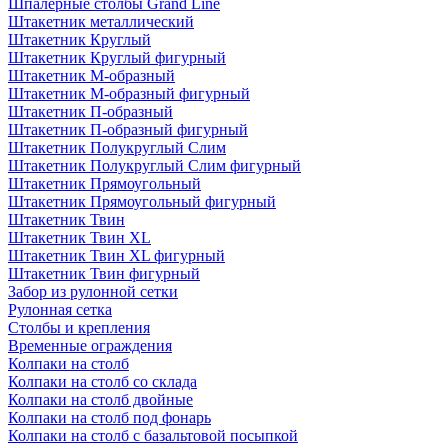
Шпалерные столбы Grand Line
Штакетник металлический
Штакетник Круглый
Штакетник Круглый фигурный
Штакетник М-образный
Штакетник М-образный фигурный
Штакетник П-образный
Штакетник П-образный фигурный
Штакетник Полукруглый Слим
Штакетник Полукруглый Слим фигурный
Штакетник Прямоугольный
Штакетник Прямоугольный фигурный
Штакетник Твин
Штакетник Твин XL
Штакетник Твин XL фигурный
Штакетник Твин фигурный
Забор из рулонной сетки
Рулонная сетка
Столбы и крепления
Временные ограждения
Колпаки на столб
Колпаки на столб со склада
Колпаки на столб двoйные
Колпаки на столб под фонарь
Колпаки на столб с базальтовой посыпкой