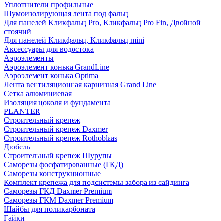
Уплотнители профильные
Шумоизолирующая лента под фальц
Для панелей Кликфальц Pro, Кликфальц Pro Fin, Двойной
стоячий
Для панелей Кликфальц, Кликфальц mini
Аксессуары для водостока
Аэроэлементы
Аэроэлемент конька GrandLine
Аэроэлемент конька Optima
Лента вентиляционная карнизная Grand Line
Сетка алюминиевая
Изоляция цоколя и фундамента
PLANTER
Строительный крепеж
Строительный крепеж Daxmer
Строительный крепеж Rothoblaas
Дюбель
Строительный крепеж Шурупы
Саморeзы фосфатированные (ГКД)
Саморезы конструкционные
Комплект крепежа для подсистемы забора из сайдинга
Саморезы ГКД Daxmer Premium
Саморезы ГКМ Daxmer Premium
Шайбы для поликарбоната
Гайки