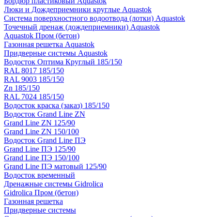
Бордюр пластиковый Aquastok
Люки и Дождеприемники круглые Aquastok
Система поверхностного водоотвода (лотки) Aquastok
Точечный дренаж (дождеприемники) Aquastok
Aquastok Пром (бетон)
Газонная решетка Aquastok
Придверные системы Aquastok
Водосток Оптима Круглый 185/150
RAL 8017 185/150
RAL 9003 185/150
Zn 185/150
RAL 7024 185/150
Водосток краска (заказ) 185/150
Водосток Grand Line ZN
Grand Line ZN 125/90
Grand Line ZN 150/100
Водосток Grand Line ПЭ
Grand Line ПЭ 125/90
Grand Line ПЭ 150/100
Grand Line ПЭ матовый 125/90
Водосток временный
Дренажные системы Gidrolica
Gidrolica Пром (бетон)
Газонная решетка
Придверные системы