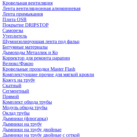
Кровельная вентиляция
Лента вентиляционная алюминиевая
Лента примыкания
Плита OSB
Покрытие DRIPSTOP
Саморезы
Утеплитель
Шумоизолирующая лента под фальц
Битумные материалы
Дымоходы Металлик и Ко
Корректор для ремонта царапин
Велюкс/Факро
Кровельные проходки Master Flash
Комплектующие прочие для мягкой кровли
Кожух на трубу
Скатный
Сегментный
Прямой
Комплект обхода трубы
Модуль обхода трубы
Оклад трубы
Дымники (флюгарка)
Дымники на трубу
Дымники на трубу двoйные
Дымники на трубу двoйные с сеткой