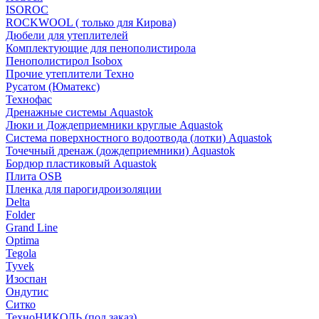
ISOROC
ROCKWOOL ( только для Кирова)
Дюбели для утеплителей
Комплектующие для пенополистирола
Пенополистирол Isobox
Прочие утеплители Техно
Русатом (Юматекс)
Технофас
Дренажные системы Aquastok
Люки и Дождеприемники круглые Aquastok
Система поверхностного водоотвода (лотки) Aquastok
Точечный дренаж (дождеприемники) Aquastok
Бордюр пластиковый Aquastok
Плита OSB
Пленка для парогидроизоляции
Delta
Folder
Grand Line
Optima
Tegola
Tyvek
Изоспан
Ондутис
Ситко
ТехноНИКОЛЬ (под заказ)