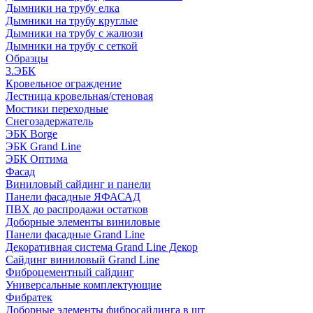
Дымники на трубу елка
Дымники на трубу круглые
Дымники на трубу с жалюзи
Дымники на трубу с сеткой
Образцы
3.ЭБК
Кровельное ограждение
Лестница кровельная/стеновая
Мостики переходные
Снегозадержатель
ЭБК Borge
ЭБК Grand Line
ЭБК Оптима
Фасад
Виниловый сайдинг и панели
Панели фасадные ЯФАСАД
ПВХ до распродажи остатков
Доборные элементы виниловые
Панели фасадные Grand Line
Декоративная система Grand Line Декор
Сайдинг виниловый Grand Line
Фиброцементный сайдинг
Универсальные комплектующие
Фибратек
Доборные элементы фибросайдинга в шт