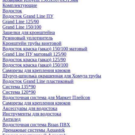
Комплектующие
Водосток
Водосток Grand Line ПУ
Grand Line 125/90
Grand Line 150/100
Защелки для кронштейна
Резиновый уплотнитель
Кронштейн трубы винтовой
Водосток краска (заказ) 150/100 матовый
Grand Line ПУ матовый 125/90
Водосток краска (заказ) 125/90
Водосток краска (заказ) 150/100
Саморезы для крепления крюков
Шуруп-шпилька окрашенная для Хомута трубы
Водосток Grand Line пластиковый
Система 135*90
Система 120*90
Водосточная система для Маркет Плейсов
Саморезы для крепления крюков
Аксессуары для водостока
Инструменты для водостока
Антилед
Водосточная система Braas ПВХ
Дренажные системы Aquastok