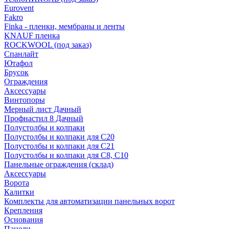
Eurovent
Fakro
Finka - пленки, мембраны и ленты
KNAUF пленка
ROCKWOOL (под заказ)
Спанлайт
Ютафол
Брусок
Ограждения
Аксессуары
Винтопоры
Мерный лист Дачный
Профнастил 8 Дачный
Полустолбы и колпаки
Полустолбы и колпаки для С20
Полустолбы и колпаки для С21
Полустолбы и колпаки для С8, С10
Панельные ограждения (склад)
Аксессуары
Ворота
Калитки
Комплекты для автоматизации панельных ворот
Крепления
Основания
Панели