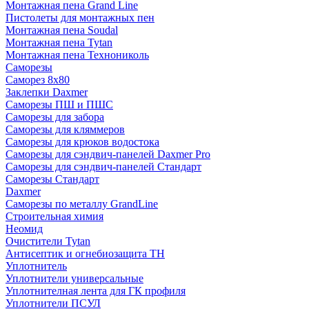
Монтажная пена Grand Linе
Пистолеты для монтажных пен
Монтажная пена Soudal
Монтажная пена Tytan
Монтажная пена Технониколь
Саморезы
Саморез 8х80
Заклепки Daxmer
Саморезы ПШ и ПШС
Саморезы для забора
Саморезы для кляммеров
Саморезы для крюков водостока
Саморезы для сэндвич-панелей Daxmer Pro
Саморезы для сэндвич-панелей Стандарт
Саморезы Стандарт
Daxmer
Саморезы по металлу GrandLine
Строительная химия
Неомид
Очистители Tytan
Антисептик и огнебиозащита ТН
Уплотнитель
Уплотнители универсальные
Уплотнителная лента для ГК профиля
Уплотнители ПСУЛ