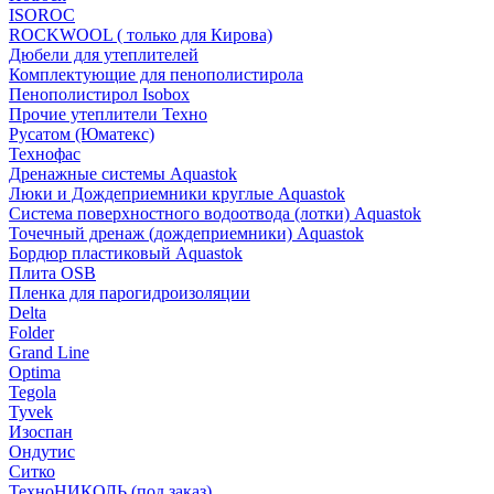
ISOROC
ROCKWOOL ( только для Кирова)
Дюбели для утеплителей
Комплектующие для пенополистирола
Пенополистирол Isobox
Прочие утеплители Техно
Русатом (Юматекс)
Технофас
Дренажные системы Aquastok
Люки и Дождеприемники круглые Aquastok
Система поверхностного водоотвода (лотки) Aquastok
Точечный дренаж (дождеприемники) Aquastok
Бордюр пластиковый Aquastok
Плита OSB
Пленка для парогидроизоляции
Delta
Folder
Grand Line
Optima
Tegola
Tyvek
Изоспан
Ондутис
Ситко
ТехноНИКОЛЬ (под заказ)