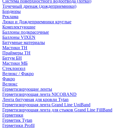
Система поверхностного водоотвода (лотки)
Точечный дренаж (дождеприемники)
Бордюры
Рекламa
Люки и Дождеприемники круглые
Комплектующие
Баллоны подкрасочные
Баллоны VIXEN
Битумные материалы
Мастики ТН
Праймеры ТН
Битум БН
Мастики МБ
Стеклоизол
Велюкс / Факро
Факро
Велюкс
Герметизирующие ленты
Герметизирующая лента NICOBAND
Лента битумная для кровли Tytan
Герметизирующая лента Grand Line UniBand
Герметизирующая лента для стыков Grand Line FillBand
Герметики
Герметик Tytan
Герметики Profil