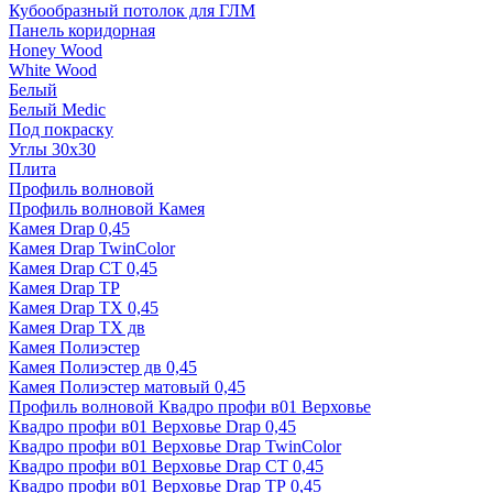
Кубообразный потолок для ГЛМ
Панель коридорная
Honey Wood
White Wood
Белый
Белый Medic
Под покраску
Углы 30х30
Плита
Профиль волновой
Профиль волновой Камея
Камея Drap 0,45
Камея Drap TwinColor
Камея Drap СТ 0,45
Камея Drap ТР
Камея Drap ТХ 0,45
Камея Drap ТХ дв
Камея Полиэстер
Камея Полиэстер дв 0,45
Камея Полиэстер матовый 0,45
Профиль волновой Квадро профи в01 Верховье
Квадро профи в01 Верховье Drap 0,45
Квадро профи в01 Верховье Drap TwinColor
Квадро профи в01 Верховье Drap СТ 0,45
Квадро профи в01 Верховье Drap ТР 0,45