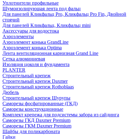
Уплотнители профильные
Шумоизолирующая лента под фальц
Для панелей Кликфальц Pro, Кликфальц Pro Fin, Двойной
стоячий
Для панелей Кликфальц, Кликфальц mini
Аксессуары для водостока
Аэроэлементы
Аэроэлемент конька GrandLine
Аэроэлемент конька Optima
Лента вентиляционная карнизная Grand Line
Сетка алюминиевая
Изоляция цоколя и фундамента
PLANTER
Строительный крепеж
Строительный крепеж Daxmer
Строительный крепеж Rothoblaas
Дюбель
Строительный крепеж Шурупы
Саморeзы фосфатированные (ГКД)
Саморезы конструкционные
Комплект крепежа для подсистемы забора из сайдинга
Саморезы ГКД Daxmer Premium
Саморезы ГКМ Daxmer Premium
Шайбы для поликарбоната
Гайки