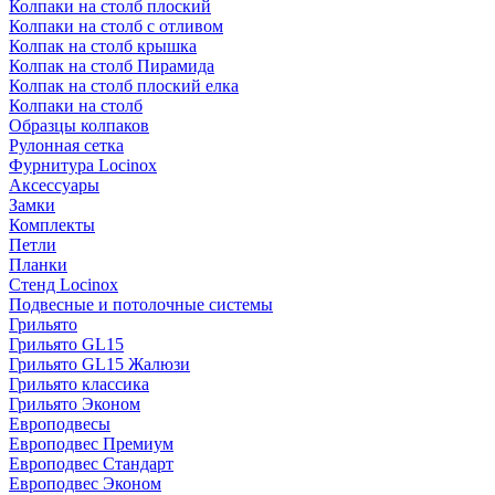
Колпаки на столб плоский
Колпаки на столб с отливом
Колпак на столб крышка
Колпак на столб Пирамида
Колпак на столб плоский елка
Колпаки на столб
Образцы колпаков
Рулонная сетка
Фурнитура Locinox
Аксессуары
Замки
Комплекты
Петли
Планки
Стенд Locinox
Подвесные и потолочные системы
Грильято
Грильято GL15
Грильято GL15 Жалюзи
Грильято классика
Грильято Эконом
Европодвесы
Европодвес Премиум
Европодвес Стандарт
Европодвес Эконом