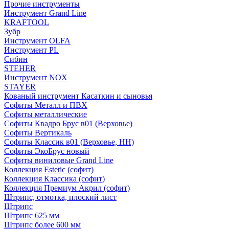
Прочие инструменты
Инструмент Grand Line
KRAFTOOL
Зубр
Инструмент OLFA
Инструмент PL
Сибин
STEHER
Инструмент NOX
STAYER
Кованый инструмент Касаткин и сыновья
Софиты Металл и ПВХ
Софиты металлические
Софиты Квадро Брус в01 (Верховье)
Софиты Вертикаль
Софиты Классик в01 (Верховье, НН)
Софиты ЭкоБрус новый
Софиты виниловые Grand Line
Коллекция Estetic (софит)
Коллекция Классика (софит)
Коллекция Премиум Акрил (софит)
Штрипс, отмотка, плоский лист
Штрипс
Штрипс 625 мм
Штрипс более 600 мм