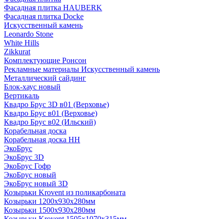
Фасадная плитка HAUBERK
Фасадная плитка Docke
Искусственный камень
Leonardo Stone
White Hills
Zikkurat
Комплектующие Ронсон
Рекламные материалы Искусственный камень
Металлический сайдинг
Блок-хаус новый
Вертикаль
Квадро Брус 3D в01 (Верховье)
Квадро Брус в01 (Верховье)
Квадро Брус в02 (Ильский)
Корабельная доска
Корабельная доска НН
ЭкоБрус
ЭкоБрус 3D
ЭкоБрус Гофр
ЭкоБрус новый
ЭкоБрус новый 3D
Козырьки Krovent из поликарбоната
Козырьки 1200х930х280мм
Козырьки 1500х930х280мм
Козырьки Krovent 1505х1070х315мм