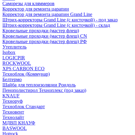
Саморезы для кляммеров
Корректор для ремонта царапин
Корректор для ремонта царапин Grand Line
Штрих-корректоры Grand Line (с кисточкой) - под заказ
Штрих-корректоры Grand Line (с кисточкой) - склад
Кровельные проходки (мастер флеш)
Кровельные проходки (мастер флеш) CN
Кровельные проходки (мастер флеш) РФ
Утеплитель
Isobox
LOGICPIR
ROCKWOOL
XPS CARBON ECO
Техноблок (Коммунар)
Белтермо
Шайба для теплоизоляции Рондоль
Пенополистирол Техноплекс (под заказ)
KNАUF
Технoруф
Техноблок Стандарт
Техновент
Технолайт
МДВП КНАУФ
BASWOOL
Hotrock