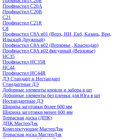
Профнастил С20R
Профнастил С20А
Профнастил С20В
C21
Профнастил С21R
C8
Профнастил С8A в01 (Верх, НН, Екб, Казань, Врн,
Ильский,Дружный)
Профнастил С8A в02 (Верховье , Краснодар)
Профнастил С8A в02 фигурный (Верховье)
HС35
Профнастил HC35R
НС44
Профнастил НС44R
ДЭ Стандарт и Нестандарт
Стандартные ДЭ
Доборные элементы кровли и забора в шт
Доборные элементы без пленки для Юга в шт
Нестандартные ДЭ
Ширина заготовки более 600 мм
Ширина заготовки менее 600 мм
Террасная доска (ДПК)
ДПК МастерДэк
Комплектующие МастерДэк
Террасная доска МастерДэк