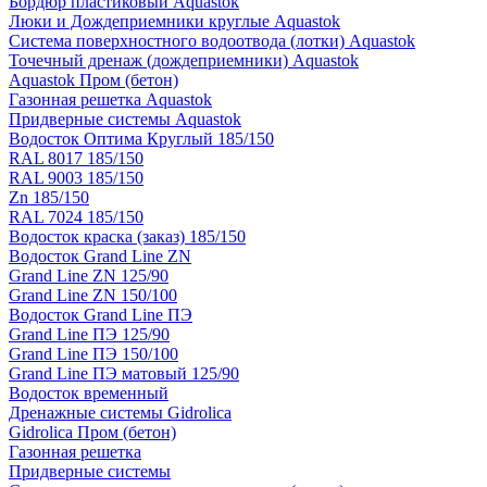
Бордюр пластиковый Aquastok
Люки и Дождеприемники круглые Aquastok
Система поверхностного водоотвода (лотки) Aquastok
Точечный дренаж (дождеприемники) Aquastok
Aquastok Пром (бетон)
Газонная решетка Aquastok
Придверные системы Aquastok
Водосток Оптима Круглый 185/150
RAL 8017 185/150
RAL 9003 185/150
Zn 185/150
RAL 7024 185/150
Водосток краска (заказ) 185/150
Водосток Grand Line ZN
Grand Line ZN 125/90
Grand Line ZN 150/100
Водосток Grand Line ПЭ
Grand Line ПЭ 125/90
Grand Line ПЭ 150/100
Grand Line ПЭ матовый 125/90
Водосток временный
Дренажные системы Gidrolica
Gidrolica Пром (бетон)
Газонная решетка
Придверные системы