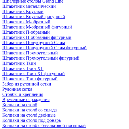
Шпалерные столбы Grand Line
Штакетник металлический
Штакетник Круглый
Штакетник Круглый фигурный
Штакетник М-образный
Штакетник М-образный фигурный
Штакетник П-образный
Штакетник П-образный фигурный
Штакетник Полукруглый Слим
Штакетник Полукруглый Слим фигурный
Штакетник Прямоугольный
Штакетник Прямоугольный фигурный
Штакетник Твин
Штакетник Твин XL
Штакетник Твин XL фигурный
Штакетник Твин фигурный
Забор из рулонной сетки
Рулонная сетка
Столбы и крепления
Временные ограждения
Колпаки на столб
Колпаки на столб со склада
Колпаки на столб двoйные
Колпаки на столб под фонарь
Колпаки на столб с базальтовой посыпкой