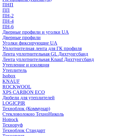
ПНП
ПП
ПН-2
ПН-4
ПН-6
Дверные профили и уголки UA
Дверные профили
Уголки фиксирующие UA
Уплотнителная лента для ГК профиля
Лента уплотнительная GL Дихтунгсбанд
Лента уплотнительная Knauf Дихтунгсбанд
Утепление и изоляция
Утеплитель
Isobox
KNAUF
ROCKWOOL
XPS CARBON ECO
Дюбели для утеплителей
LOGICPIR
Техноблок (Коммунар)
Стекловолокно ТехноНиколь
Hotrock
Технoруф
Техноблок Стандарт
Техновент