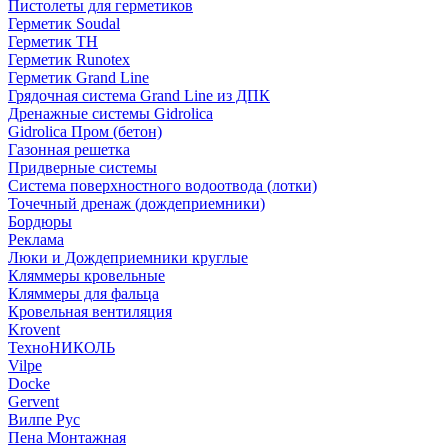
Пистолеты для герметиков
Герметик Soudal
Герметик ТН
Герметик Runotex
Герметик Grand Line
Грядочная система Grand Line из ДПК
Дренажные системы Gidrolica
Gidrolica Пром (бетон)
Газонная решетка
Придверные системы
Система поверхностного водоотвода (лотки)
Точечный дренаж (дождеприемники)
Бордюры
Рекламa
Люки и Дождеприемники круглые
Кляммеры кровельные
Кляммеры для фальца
Кровельная вентиляция
Krovent
ТехноНИКОЛЬ
Vilpe
Docke
Gervent
Вилпе Рус
Пена Монтажнaя