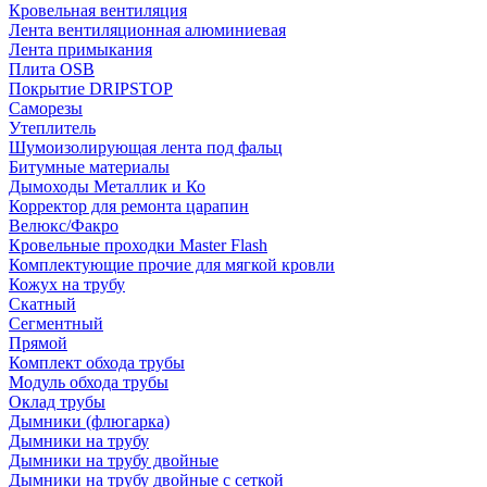
Кровельная вентиляция
Лента вентиляционная алюминиевая
Лента примыкания
Плита OSB
Покрытие DRIPSTOP
Саморезы
Утеплитель
Шумоизолирующая лента под фальц
Битумные материалы
Дымоходы Металлик и Ко
Корректор для ремонта царапин
Велюкс/Факро
Кровельные проходки Master Flash
Комплектующие прочие для мягкой кровли
Кожух на трубу
Скатный
Сегментный
Прямой
Комплект обхода трубы
Модуль обхода трубы
Оклад трубы
Дымники (флюгарка)
Дымники на трубу
Дымники на трубу двoйные
Дымники на трубу двoйные с сеткой