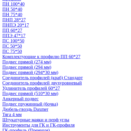
ПН 100*40
ПН 50*40
ПН 75*40
ПНП 28*27
ПНПЭ 20*17
ПП 60*27
ППЭ 47*17
ПС 100*50
ПС 50*50
ПС 75*50
Комплектующие к профилю ПП 60*27
Подвес прямой (274 мм)
Подвес прямой (294 мм)
Подвес прямой (294*30 мм)
Соединитель профилей (краб) Стандарт
Соединитель профилей двухуровневый
Удлинитель профилей 60*27
Подвес прямой (510*30 мм)
Анкерный подвес
Подвес пружинный (бочка)
Дюбель-гвоздь Daxmer
Тяга 4 мм
Штукатурные маяки и перф углы
Инструменты для ГК и ГК-профиля
ГК-профиль (Премиум)