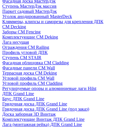
Фасадная доска МастерДэк
Ступень МастерДэк массив
Паркет садовый МастерДэк
Уголок анодированный MasterDeck
Кляммеры, клипсы и саморезы для крепления ДПК
CM Decking
Заборы CM Fencing
Комплектующие CM Deking
Лага несущая
Ограждения CM Railing
Профиль угловой ДПК
Ступень CM STAIR
Фасадная облицовка CM Cladding
Фасадные панели CM Wall
Террасная доска CM Deking
Угловой профиль CM Wall
Угловой профиль CM Cladding
Регулируемые опоры и алюминиевые лаги Hilst
ДПК Grand Line
Брус ДПК Grand Line
Грядочная доска ДПК Grand Line
Грядочная доска ДПК Grand Line (под заказ)
Доска заборная 3D Винтаж
Комплектующие Винтаж ДПК Grand Line
Лага (монтажная рейка) ДПК Grand Line