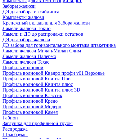
Комплекты для автоматизации ворот
Заборы жалюзи
ДЭ для забора из сайдинга
Комплекты жалюзи
Крепежный вкладыш для Забора жалюзи
Ламели жалюзи Токио
Ламели и ДЭ до распродажи остатков
ДЭ для забора жалюзи
ДЭ забора для горизонтального монтажа штакетника
Ламели жалюзи Милан/Милан Слим
Ламели жалюзи Палермо
Ламели жалюзи Техас
Профиль волновой
Профиль волновой Квадро профи v01 Верховье
Профиль волновой Квинта Uno
Профиль волновой Квинта плюс
Профиль волновой Квинта плюс 3D
Профиль волновой Классик
Профиль волновой Кредо
Профиль волновой Модерн
Профиль волновой Камея
Габион
Заглушка для профильной трубы
Распродажа
Шлагбаумы