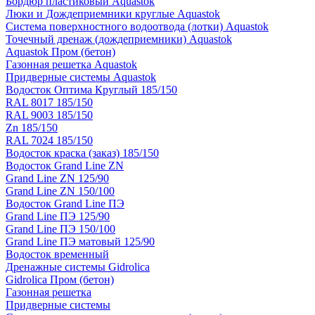
Бордюр пластиковый Aquastok
Люки и Дождеприемники круглые Aquastok
Система поверхностного водоотвода (лотки) Aquastok
Точечный дренаж (дождеприемники) Aquastok
Aquastok Пром (бетон)
Газонная решетка Aquastok
Придверные системы Aquastok
Водосток Оптима Круглый 185/150
RAL 8017 185/150
RAL 9003 185/150
Zn 185/150
RAL 7024 185/150
Водосток краска (заказ) 185/150
Водосток Grand Line ZN
Grand Line ZN 125/90
Grand Line ZN 150/100
Водосток Grand Line ПЭ
Grand Line ПЭ 125/90
Grand Line ПЭ 150/100
Grand Line ПЭ матовый 125/90
Водосток временный
Дренажные системы Gidrolica
Gidrolica Пром (бетон)
Газонная решетка
Придверные системы