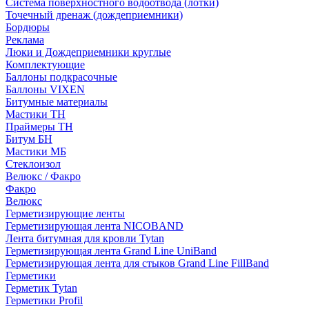
Система поверхностного водоотвода (лотки)
Точечный дренаж (дождеприемники)
Бордюры
Рекламa
Люки и Дождеприемники круглые
Комплектующие
Баллоны подкрасочные
Баллоны VIXEN
Битумные материалы
Мастики ТН
Праймеры ТН
Битум БН
Мастики МБ
Стеклоизол
Велюкс / Факро
Факро
Велюкс
Герметизирующие ленты
Герметизирующая лента NICOBAND
Лента битумная для кровли Tytan
Герметизирующая лента Grand Line UniBand
Герметизирующая лента для стыков Grand Line FillBand
Герметики
Герметик Tytan
Герметики Profil