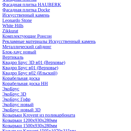
Фасадная плитка HAUBERK
Фасадная плитка Docke
Искусственный камень
Leonardo Stone
White Hills
Zikkurat
Комплектующие Ронсон
Рекламные материалы Искусственный камень
Металлический сайдинг
Блок-хаус новый
Вертикаль
Квадро Брус 3D в01 (Верховье)
Квадро Брус в01 (Верховье)
Квадро Брус в02 (Ильский)
Корабельная доска
Корабельная доска НН
ЭкоБрус
ЭкоБрус 3D
ЭкоБрус Гофр
ЭкоБрус новый
ЭкоБрус новый 3D
Козырьки Krovent из поликарбоната
Козырьки 1200х930х280мм
Козырьки 1500х930х280мм
Козырьки Krovent 1505х1070х315мм