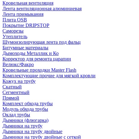
Кровельная вентиляция
Лента вентиляционная алюминиевая
Лента примыкания
Плита OSB
Покрытие DRIPSTOP
Саморезы
Утеплитель
Шумоизолирующая лента под фальц
Битумные материалы
Дымоходы Металлик и Ко
Корректор для ремонта царапин
Велюкс/Факро
Кровельные проходки Master Flash
Комплектующие прочие для мягкой кровли
Кожух на трубу
Скатный
Сегментный
Прямой
Комплект обхода трубы
Модуль обхода трубы
Оклад трубы
Дымники (флюгарка)
Дымники на трубу
Дымники на трубу двoйные
Дымники на трубу двoйные с сеткой