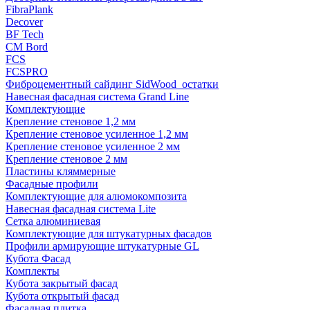
FibraPlank
Decover
BF Tech
CM Bord
FCS
FCSPRO
Фиброцементный сайдинг SidWood_остатки
Навесная фасадная система Grand Line
Комплектующие
Крепление стеновое 1,2 мм
Крепление стеновое усиленное 1,2 мм
Крепление стеновое усиленное 2 мм
Крепление стеновое 2 мм
Пластины кляммерные
Фасадные профили
Комплектующие для алюмокомпозита
Навесная фасадная система Lite
Сетка алюминиевая
Комплектующие для штукатурных фасадов
Профили армирующие штукатурные GL
Кубота Фасад
Комплекты
Кубота закрытый фасад
Кубота открытый фасад
Фасадная плитка