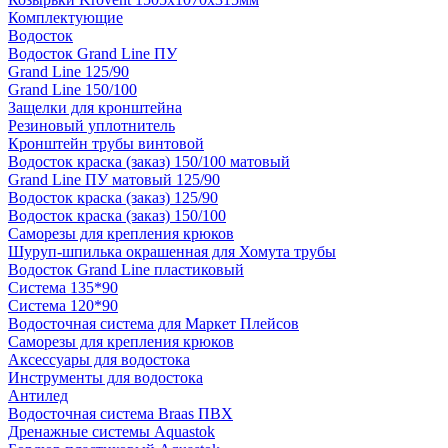
Комплектующие
Водосток
Водосток Grand Line ПУ
Grand Line 125/90
Grand Line 150/100
Защелки для кронштейна
Резиновый уплотнитель
Кронштейн трубы винтовой
Водосток краска (заказ) 150/100 матовый
Grand Line ПУ матовый 125/90
Водосток краска (заказ) 125/90
Водосток краска (заказ) 150/100
Саморезы для крепления крюков
Шуруп-шпилька окрашенная для Хомута трубы
Водосток Grand Line пластиковый
Система 135*90
Система 120*90
Водосточная система для Маркет Плейсов
Саморезы для крепления крюков
Аксессуары для водостока
Инструменты для водостока
Антилед
Водосточная система Braas ПВХ
Дренажные системы Aquastok