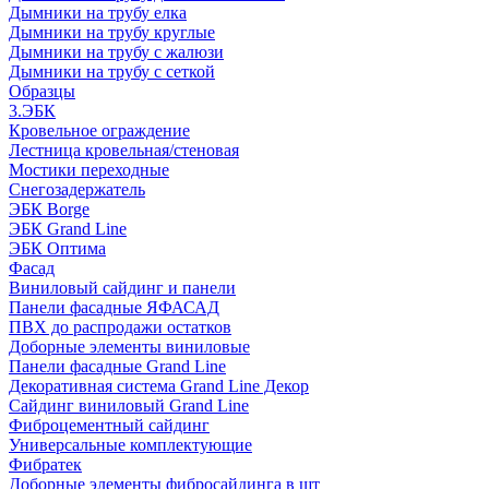
Дымники на трубу елка
Дымники на трубу круглые
Дымники на трубу с жалюзи
Дымники на трубу с сеткой
Образцы
3.ЭБК
Кровельное ограждение
Лестница кровельная/стеновая
Мостики переходные
Снегозадержатель
ЭБК Borge
ЭБК Grand Line
ЭБК Оптима
Фасад
Виниловый сайдинг и панели
Панели фасадные ЯФАСАД
ПВХ до распродажи остатков
Доборные элементы виниловые
Панели фасадные Grand Line
Декоративная система Grand Line Декор
Сайдинг виниловый Grand Line
Фиброцементный сайдинг
Универсальные комплектующие
Фибратек
Доборные элементы фибросайдинга в шт