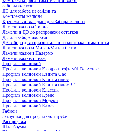
Комплекты для автоматизации ворот
Заборы жалюзи
ДЭ для забора из сайдинга
Комплекты жалюзи
Крепежный вкладыш для Забора жалюзи
Ламели жалюзи Токио
Ламели и ДЭ до распродажи остатков
ДЭ для забора жалюзи
ДЭ забора для горизонтального монтажа штакетника
Ламели жалюзи Милан/Милан Слим
Ламели жалюзи Палермо
Ламели жалюзи Техас
Профиль волновой
Профиль волновой Квадро профи v01 Верховье
Профиль волновой Квинта Uno
Профиль волновой Квинта плюс
Профиль волновой Квинта плюс 3D
Профиль волновой Классик
Профиль волновой Кредо
Профиль волновой Модерн
Профиль волновой Камея
Габион
Заглушка для профильной трубы
Распродажа
Шлагбаумы