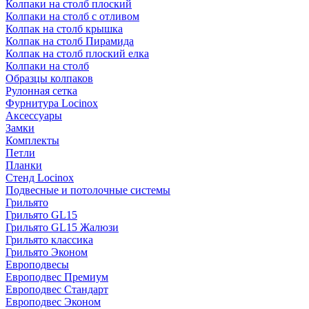
Колпаки на столб плоский
Колпаки на столб с отливом
Колпак на столб крышка
Колпак на столб Пирамида
Колпак на столб плоский елка
Колпаки на столб
Образцы колпаков
Рулонная сетка
Фурнитура Locinox
Аксессуары
Замки
Комплекты
Петли
Планки
Стенд Locinox
Подвесные и потолочные системы
Грильято
Грильято GL15
Грильято GL15 Жалюзи
Грильято классика
Грильято Эконом
Европодвесы
Европодвес Премиум
Европодвес Стандарт
Европодвес Эконом