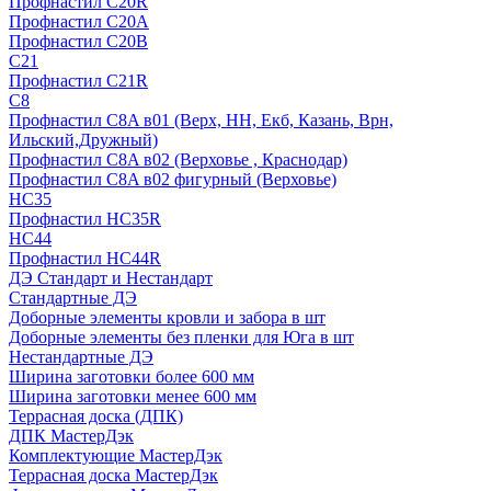
Профнастил С20R
Профнастил С20А
Профнастил С20В
C21
Профнастил С21R
C8
Профнастил С8A в01 (Верх, НН, Екб, Казань, Врн,
Ильский,Дружный)
Профнастил С8A в02 (Верховье , Краснодар)
Профнастил С8A в02 фигурный (Верховье)
HС35
Профнастил HC35R
НС44
Профнастил НС44R
ДЭ Стандарт и Нестандарт
Стандартные ДЭ
Доборные элементы кровли и забора в шт
Доборные элементы без пленки для Юга в шт
Нестандартные ДЭ
Ширина заготовки более 600 мм
Ширина заготовки менее 600 мм
Террасная доска (ДПК)
ДПК МастерДэк
Комплектующие МастерДэк
Террасная доска МастерДэк