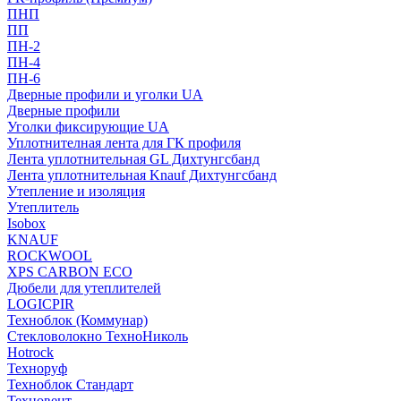
ПНП
ПП
ПН-2
ПН-4
ПН-6
Дверные профили и уголки UA
Дверные профили
Уголки фиксирующие UA
Уплотнителная лента для ГК профиля
Лента уплотнительная GL Дихтунгсбанд
Лента уплотнительная Knauf Дихтунгсбанд
Утепление и изоляция
Утеплитель
Isobox
KNAUF
ROCKWOOL
XPS CARBON ECO
Дюбели для утеплителей
LOGICPIR
Техноблок (Коммунар)
Стекловолокно ТехноНиколь
Hotrock
Технoруф
Техноблок Стандарт
Техновент