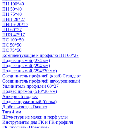
ПН 100*40
ПН 50*40
ПН 75*40
ПНП 28*27
ПНПЭ 20*17
ПП 60*27
ППЭ 47*17
ПС 100*50
ПС 50*50
ПС 75*50
Комплектующие к профилю ПП 60*27
Подвес прямой (274 мм)
Подвес прямой (294 мм)
Подвес прямой (294*30 мм)
Соединитель профилей (краб) Стандарт
Соединитель профилей двухуровневый
Удлинитель профилей 60*27
Подвес прямой (510*30 мм)
Анкерный подвес
Подвес пружинный (бочка)
Дюбель-гвоздь Daxmer
Тяга 4 мм
Штукатурные маяки и перф углы
Инструменты для ГК и ГК-профиля
ГК-профиль (Премиум)