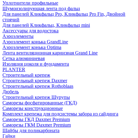
Уплотнители профильные
Шумоизолирующая лента под фальц
Для панелей Кликфальц Pro, Кликфальц Pro Fin, Двойной
стоячий
Для панелей Кликфальц, Кликфальц mini
Аксессуары для водостока
Аэроэлементы
Аэроэлемент конька GrandLine
Аэроэлемент конька Optima
Лента вентиляционная карнизная Grand Line
Сетка алюминиевая
Изоляция цоколя и фундамента
PLANTER
Строительный крепеж
Строительный крепеж Daxmer
Строительный крепеж Rothoblaas
Дюбель
Строительный крепеж Шурупы
Саморeзы фосфатированные (ГКД)
Саморезы конструкционные
Комплект крепежа для подсистемы забора из сайдинга
Саморезы ГКД Daxmer Premium
Саморезы ГКМ Daxmer Premium
Шайбы для поликарбоната
Гайки