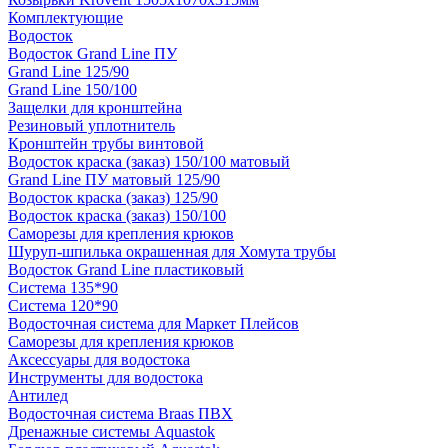
Комплектующие
Водосток
Водосток Grand Line ПУ
Grand Line 125/90
Grand Line 150/100
Защелки для кронштейна
Резиновый уплотнитель
Кронштейн трубы винтовой
Водосток краска (заказ) 150/100 матовый
Grand Line ПУ матовый 125/90
Водосток краска (заказ) 125/90
Водосток краска (заказ) 150/100
Саморезы для крепления крюков
Шуруп-шпилька окрашенная для Хомута трубы
Водосток Grand Line пластиковый
Система 135*90
Система 120*90
Водосточная система для Маркет Плейсов
Саморезы для крепления крюков
Аксессуары для водостока
Инструменты для водостока
Антилед
Водосточная система Braas ПВХ
Дренажные системы Aquastok