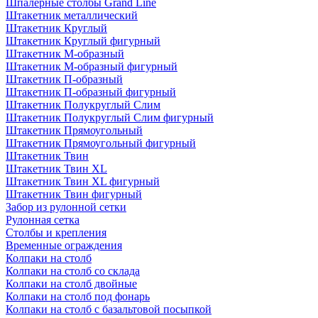
Шпалерные столбы Grand Line
Штакетник металлический
Штакетник Круглый
Штакетник Круглый фигурный
Штакетник М-образный
Штакетник М-образный фигурный
Штакетник П-образный
Штакетник П-образный фигурный
Штакетник Полукруглый Слим
Штакетник Полукруглый Слим фигурный
Штакетник Прямоугольный
Штакетник Прямоугольный фигурный
Штакетник Твин
Штакетник Твин XL
Штакетник Твин XL фигурный
Штакетник Твин фигурный
Забор из рулонной сетки
Рулонная сетка
Столбы и крепления
Временные ограждения
Колпаки на столб
Колпаки на столб со склада
Колпаки на столб двoйные
Колпаки на столб под фонарь
Колпаки на столб с базальтовой посыпкой