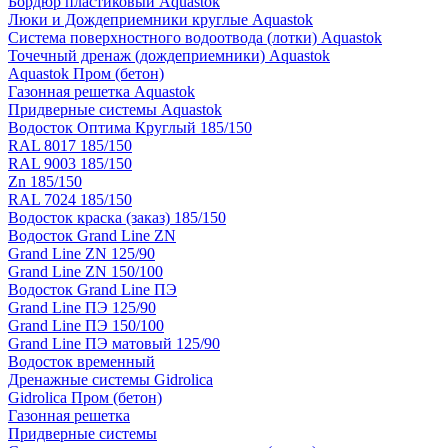
Бордюр пластиковый Aquastok
Люки и Дождеприемники круглые Aquastok
Система поверхностного водоотвода (лотки) Aquastok
Точечный дренаж (дождеприемники) Aquastok
Aquastok Пром (бетон)
Газонная решетка Aquastok
Придверные системы Aquastok
Водосток Оптима Круглый 185/150
RAL 8017 185/150
RAL 9003 185/150
Zn 185/150
RAL 7024 185/150
Водосток краска (заказ) 185/150
Водосток Grand Line ZN
Grand Line ZN 125/90
Grand Line ZN 150/100
Водосток Grand Line ПЭ
Grand Line ПЭ 125/90
Grand Line ПЭ 150/100
Grand Line ПЭ матовый 125/90
Водосток временный
Дренажные системы Gidrolica
Gidrolica Пром (бетон)
Газонная решетка
Придверные системы