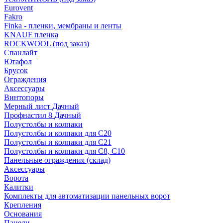
Eurovent
Fakro
Finka - пленки, мембраны и ленты
KNAUF пленка
ROCKWOOL (под заказ)
Спанлайт
Ютафол
Брусок
Ограждения
Аксессуары
Винтопоры
Мерный лист Дачный
Профнастил 8 Дачный
Полустолбы и колпаки
Полустолбы и колпаки для С20
Полустолбы и колпаки для С21
Полустолбы и колпаки для С8, С10
Панельные ограждения (склад)
Аксессуары
Ворота
Калитки
Комплекты для автоматизации панельных ворот
Крепления
Основания
Панели