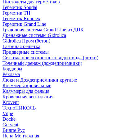
Пистолеты для герметиков
Герметик Soudal
Герметик ТН
Герметик Runotex
Герметик Grand Line
Грядочная система Grand Line из ДПК
Дренажные системы Gidrolica
Gidrolica Пром (бетон)
Газонная решетка
Придверные системы
Система поверхностного водоотвода (лотки)
Точечный дренаж (дождеприемники)
Бордюры
Рекламa
Люки и Дождеприемники круглые
Кляммеры кровельные
Кляммеры для фальца
Кровельная вентиляция
Krovent
ТехноНИКОЛЬ
Vilpe
Docke
Gervent
Вилпе Рус
Пена Монтажнaя