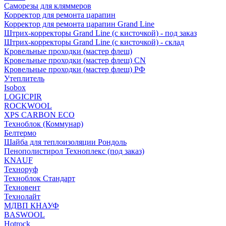
Саморезы для кляммеров
Корректор для ремонта царапин
Корректор для ремонта царапин Grand Line
Штрих-корректоры Grand Line (с кисточкой) - под заказ
Штрих-корректоры Grand Line (с кисточкой) - склад
Кровельные проходки (мастер флеш)
Кровельные проходки (мастер флеш) CN
Кровельные проходки (мастер флеш) РФ
Утеплитель
Isobox
LOGICPIR
ROCKWOOL
XPS CARBON ECO
Техноблок (Коммунар)
Белтермо
Шайба для теплоизоляции Рондоль
Пенополистирол Техноплекс (под заказ)
KNАUF
Технoруф
Техноблок Стандарт
Техновент
Технолайт
МДВП КНАУФ
BASWOOL
Hotrock