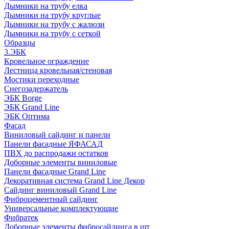
Дымники на трубу елка
Дымники на трубу круглые
Дымники на трубу с жалюзи
Дымники на трубу с сеткой
Образцы
3.ЭБК
Кровельное ограждение
Лестница кровельная/стеновая
Мостики переходные
Снегозадержатель
ЭБК Borge
ЭБК Grand Line
ЭБК Оптима
Фасад
Виниловый сайдинг и панели
Панели фасадные ЯФАСАД
ПВХ до распродажи остатков
Доборные элементы виниловые
Панели фасадные Grand Line
Декоративная система Grand Line Декор
Сайдинг виниловый Grand Line
Фиброцементный сайдинг
Универсальные комплектующие
Фибратек
Доборные элементы фибросайдинга в шт