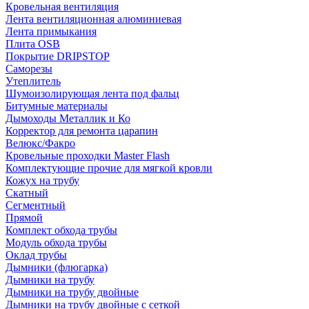
Кровельная вентиляция
Лента вентиляционная алюминиевая
Лента примыкания
Плита OSB
Покрытие DRIPSTOP
Саморезы
Утеплитель
Шумоизолирующая лента под фальц
Битумные материалы
Дымоходы Металлик и Ко
Корректор для ремонта царапин
Велюкс/Факро
Кровельные проходки Master Flash
Комплектующие прочие для мягкой кровли
Кожух на трубу
Скатный
Сегментный
Прямой
Комплект обхода трубы
Модуль обхода трубы
Оклад трубы
Дымники (флюгарка)
Дымники на трубу
Дымники на трубу двoйные
Дымники на трубу двoйные с сеткой