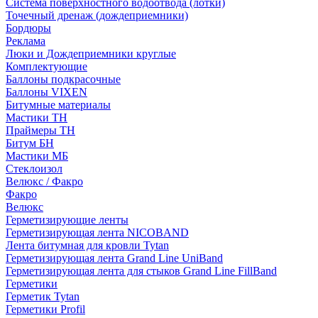
Система поверхностного водоотвода (лотки)
Точечный дренаж (дождеприемники)
Бордюры
Рекламa
Люки и Дождеприемники круглые
Комплектующие
Баллоны подкрасочные
Баллоны VIXEN
Битумные материалы
Мастики ТН
Праймеры ТН
Битум БН
Мастики МБ
Стеклоизол
Велюкс / Факро
Факро
Велюкс
Герметизирующие ленты
Герметизирующая лента NICOBAND
Лента битумная для кровли Tytan
Герметизирующая лента Grand Line UniBand
Герметизирующая лента для стыков Grand Line FillBand
Герметики
Герметик Tytan
Герметики Profil