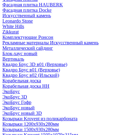
Фасадная плитка HAUBERK
Фасадная плитка Docke
Искусственный камень
Leonardo Stone
White Hills
Zikkurat
Комплектующие Ронсон
Рекламные материалы Искусственный камень
Металлический сайдинг
Блок-хаус новый
Вертикаль
Квадро Брус 3D в01 (Верховье)
Квадро Брус в01 (Верховье)
Квадро Брус в02 (Ильский)
Корабельная доска
Корабельная доска НН
ЭкоБрус
ЭкоБрус 3D
ЭкоБрус Гофр
ЭкоБрус новый
ЭкоБрус новый 3D
Козырьки Krovent из поликарбоната
Козырьки 1200х930х280мм
Козырьки 1500х930х280мм
Козырьки Krovent 1505х1070х315мм