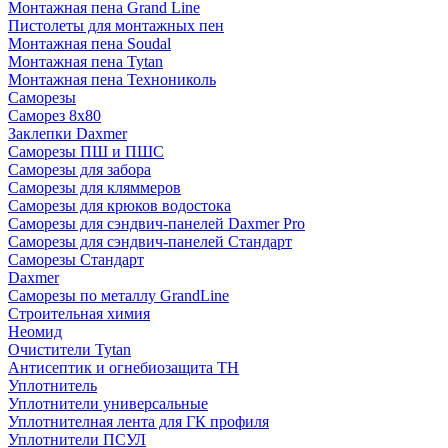
Монтажная пена Grand Linе
Пистолеты для монтажных пен
Монтажная пена Soudal
Монтажная пена Tytan
Монтажная пена Технониколь
Саморезы
Саморез 8х80
Заклепки Daxmer
Саморезы ПШ и ПШС
Саморезы для забора
Саморезы для кляммеров
Саморезы для крюков водостока
Саморезы для сэндвич-панелей Daxmer Pro
Саморезы для сэндвич-панелей Стандарт
Саморезы Стандарт
Daxmer
Саморезы по металлу GrandLine
Строительная химия
Неомид
Очистители Tytan
Антисептик и огнебиозащита ТН
Уплотнитель
Уплотнители универсальные
Уплотнителная лента для ГК профиля
Уплотнители ПСУЛ