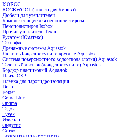
ISOROC
ROCKWOOL ( только для Кирова)
Дюбели для утеплителей
Комплектующие для пенополистирола
Пенополистирол Isobox
Прочие утеплители Техно
Русатом (Юматекс)
Технофас
Дренажные системы Aquastok
Люки и Дождеприемники круглые Aquastok
Система поверхностного водоотвода (лотки) Aquastok
Точечный дренаж (дождеприемники) Aquastok
Бордюр пластиковый Aquastok
Плита OSB
Пленка для парогидроизоляции
Delta
Folder
Grand Line
Optima
Tegola
Tyvek
Изоспан
Ондутис
Ситко
ТехноНИКОЛЬ (под заказ)