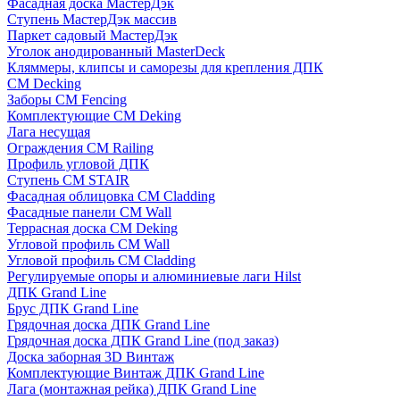
Фасадная доска МастерДэк
Ступень МастерДэк массив
Паркет садовый МастерДэк
Уголок анодированный MasterDeck
Кляммеры, клипсы и саморезы для крепления ДПК
CM Decking
Заборы CM Fencing
Комплектующие CM Deking
Лага несущая
Ограждения CM Railing
Профиль угловой ДПК
Ступень CM STAIR
Фасадная облицовка CM Cladding
Фасадные панели CM Wall
Террасная доска CM Deking
Угловой профиль CM Wall
Угловой профиль CM Cladding
Регулируемые опоры и алюминиевые лаги Hilst
ДПК Grand Line
Брус ДПК Grand Line
Грядочная доска ДПК Grand Line
Грядочная доска ДПК Grand Line (под заказ)
Доска заборная 3D Винтаж
Комплектующие Винтаж ДПК Grand Line
Лага (монтажная рейка) ДПК Grand Line