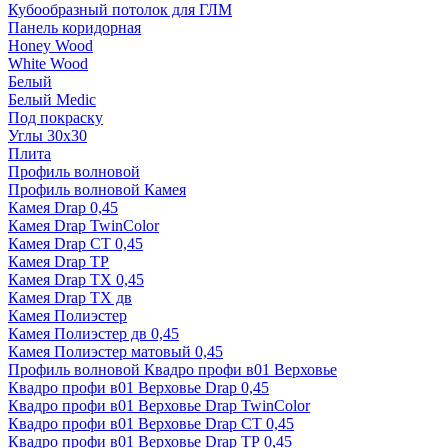
Кубообразный потолок для ГЛМ
Панель коридорная
Honey Wood
White Wood
Белый
Белый Medic
Под покраску
Углы 30х30
Плита
Профиль волновой
Профиль волновой Камея
Камея Drap 0,45
Камея Drap TwinColor
Камея Drap СТ 0,45
Камея Drap ТР
Камея Drap ТХ 0,45
Камея Drap ТХ дв
Камея Полиэстер
Камея Полиэстер дв 0,45
Камея Полиэстер матовый 0,45
Профиль волновой Квадро профи в01 Верховье
Квадро профи в01 Верховье Drap 0,45
Квадро профи в01 Верховье Drap TwinColor
Квадро профи в01 Верховье Drap СТ 0,45
Квадро профи в01 Верховье Drap ТР 0,45