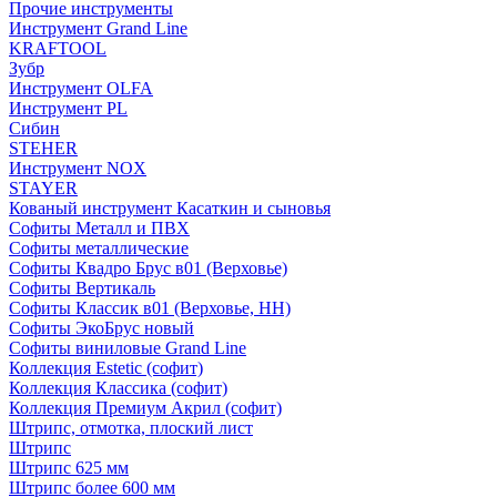
Прочие инструменты
Инструмент Grand Line
KRAFTOOL
Зубр
Инструмент OLFA
Инструмент PL
Сибин
STEHER
Инструмент NOX
STAYER
Кованый инструмент Касаткин и сыновья
Софиты Металл и ПВХ
Софиты металлические
Софиты Квадро Брус в01 (Верховье)
Софиты Вертикаль
Софиты Классик в01 (Верховье, НН)
Софиты ЭкоБрус новый
Софиты виниловые Grand Line
Коллекция Estetic (софит)
Коллекция Классика (софит)
Коллекция Премиум Акрил (софит)
Штрипс, отмотка, плоский лист
Штрипс
Штрипс 625 мм
Штрипс более 600 мм