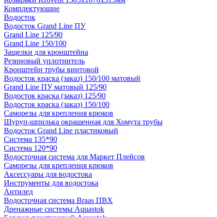
Комплектующие
Водосток
Водосток Grand Line ПУ
Grand Line 125/90
Grand Line 150/100
Защелки для кронштейна
Резиновый уплотнитель
Кронштейн трубы винтовой
Водосток краска (заказ) 150/100 матовый
Grand Line ПУ матовый 125/90
Водосток краска (заказ) 125/90
Водосток краска (заказ) 150/100
Саморезы для крепления крюков
Шуруп-шпилька окрашенная для Хомута трубы
Водосток Grand Line пластиковый
Система 135*90
Система 120*90
Водосточная система для Маркет Плейсов
Саморезы для крепления крюков
Аксессуары для водостока
Инструменты для водостока
Антилед
Водосточная система Braas ПВХ
Дренажные системы Aquastok