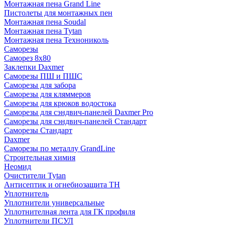
Монтажная пена Grand Linе
Пистолеты для монтажных пен
Монтажная пена Soudal
Монтажная пена Tytan
Монтажная пена Технониколь
Саморезы
Саморез 8х80
Заклепки Daxmer
Саморезы ПШ и ПШС
Саморезы для забора
Саморезы для кляммеров
Саморезы для крюков водостока
Саморезы для сэндвич-панелей Daxmer Pro
Саморезы для сэндвич-панелей Стандарт
Саморезы Стандарт
Daxmer
Саморезы по металлу GrandLine
Строительная химия
Неомид
Очистители Tytan
Антисептик и огнебиозащита ТН
Уплотнитель
Уплотнители универсальные
Уплотнителная лента для ГК профиля
Уплотнители ПСУЛ