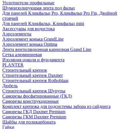
Уплотнители профильные
Шумоизолирующая лента под фальц
Для панелей Кликфальц Pro, Кликфальц Pro Fin, Двойной
стоячий
Для панелей Кликфальц, Кликфальц mini
Аксессуары для водостока
Аэроэлементы
Аэроэлемент конька GrandLine
Аэроэлемент конька Optima
Лента вентиляционная карнизная Grand Line
Сетка алюминиевая
Изоляция цоколя и фундамента
PLANTER
Строительный крепеж
Строительный крепеж Daxmer
Строительный крепеж Rothoblaas
Дюбель
Строительный крепеж Шурупы
Саморeзы фосфатированные (ГКД)
Саморезы конструкционные
Комплект крепежа для подсистемы забора из сайдинга
Саморезы ГКД Daxmer Premium
Саморезы ГКМ Daxmer Premium
Шайбы для поликарбоната
Гайки