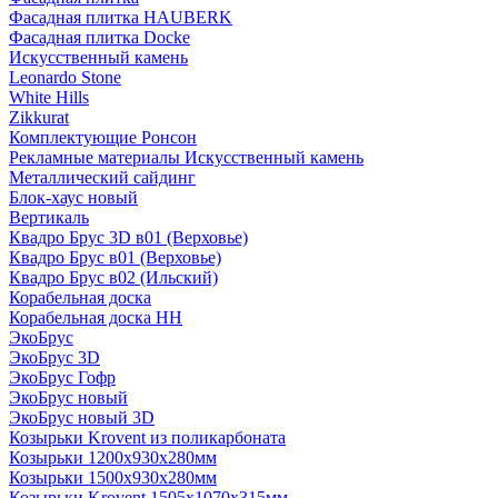
Фасадная плитка HAUBERK
Фасадная плитка Docke
Искусственный камень
Leonardo Stone
White Hills
Zikkurat
Комплектующие Ронсон
Рекламные материалы Искусственный камень
Металлический сайдинг
Блок-хаус новый
Вертикаль
Квадро Брус 3D в01 (Верховье)
Квадро Брус в01 (Верховье)
Квадро Брус в02 (Ильский)
Корабельная доска
Корабельная доска НН
ЭкоБрус
ЭкоБрус 3D
ЭкоБрус Гофр
ЭкоБрус новый
ЭкоБрус новый 3D
Козырьки Krovent из поликарбоната
Козырьки 1200х930х280мм
Козырьки 1500х930х280мм
Козырьки Krovent 1505х1070х315мм