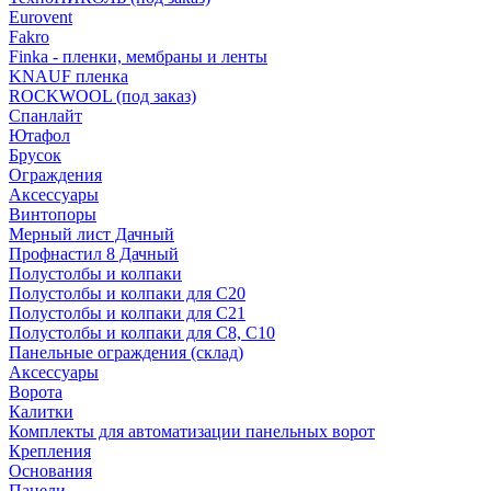
Eurovent
Fakro
Finka - пленки, мембраны и ленты
KNAUF пленка
ROCKWOOL (под заказ)
Спанлайт
Ютафол
Брусок
Ограждения
Аксессуары
Винтопоры
Мерный лист Дачный
Профнастил 8 Дачный
Полустолбы и колпаки
Полустолбы и колпаки для С20
Полустолбы и колпаки для С21
Полустолбы и колпаки для С8, С10
Панельные ограждения (склад)
Аксессуары
Ворота
Калитки
Комплекты для автоматизации панельных ворот
Крепления
Основания
Панели