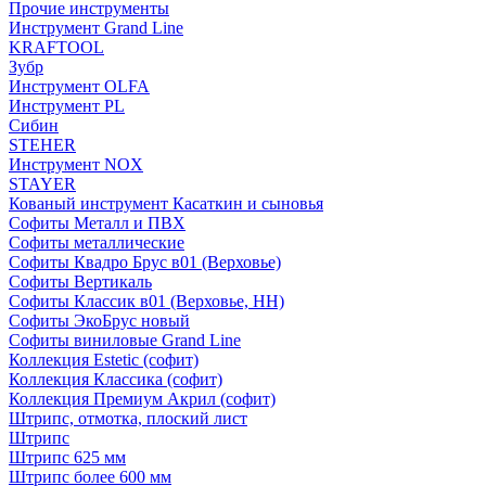
Прочие инструменты
Инструмент Grand Line
KRAFTOOL
Зубр
Инструмент OLFA
Инструмент PL
Сибин
STEHER
Инструмент NOX
STAYER
Кованый инструмент Касаткин и сыновья
Софиты Металл и ПВХ
Софиты металлические
Софиты Квадро Брус в01 (Верховье)
Софиты Вертикаль
Софиты Классик в01 (Верховье, НН)
Софиты ЭкоБрус новый
Софиты виниловые Grand Line
Коллекция Estetic (софит)
Коллекция Классика (софит)
Коллекция Премиум Акрил (софит)
Штрипс, отмотка, плоский лист
Штрипс
Штрипс 625 мм
Штрипс более 600 мм