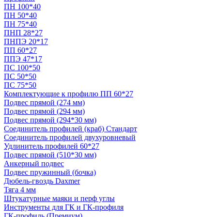
ПН 100*40
ПН 50*40
ПН 75*40
ПНП 28*27
ПНПЭ 20*17
ПП 60*27
ППЭ 47*17
ПС 100*50
ПС 50*50
ПС 75*50
Комплектующие к профилю ПП 60*27
Подвес прямой (274 мм)
Подвес прямой (294 мм)
Подвес прямой (294*30 мм)
Соединитель профилей (краб) Стандарт
Соединитель профилей двухуровневый
Удлинитель профилей 60*27
Подвес прямой (510*30 мм)
Анкерный подвес
Подвес пружинный (бочка)
Дюбель-гвоздь Daxmer
Тяга 4 мм
Штукатурные маяки и перф углы
Инструменты для ГК и ГК-профиля
ГК-профиль (Премиум)