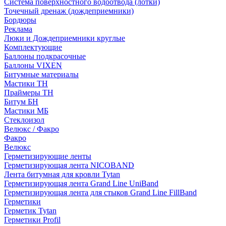
Система поверхностного водоотвода (лотки)
Точечный дренаж (дождеприемники)
Бордюры
Рекламa
Люки и Дождеприемники круглые
Комплектующие
Баллоны подкрасочные
Баллоны VIXEN
Битумные материалы
Мастики ТН
Праймеры ТН
Битум БН
Мастики МБ
Стеклоизол
Велюкс / Факро
Факро
Велюкс
Герметизирующие ленты
Герметизирующая лента NICOBAND
Лента битумная для кровли Tytan
Герметизирующая лента Grand Line UniBand
Герметизирующая лента для стыков Grand Line FillBand
Герметики
Герметик Tytan
Герметики Profil