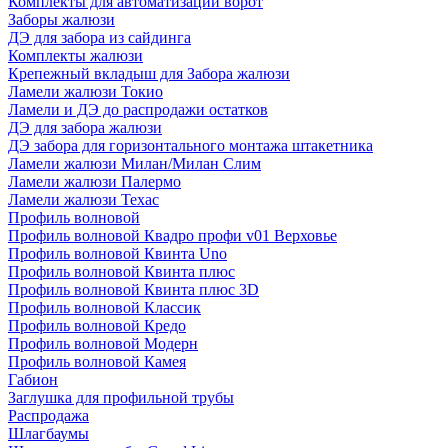
Комплекты для автоматизации ворот
Заборы жалюзи
ДЭ для забора из сайдинга
Комплекты жалюзи
Крепежный вкладыш для Забора жалюзи
Ламели жалюзи Токио
Ламели и ДЭ до распродажи остатков
ДЭ для забора жалюзи
ДЭ забора для горизонтального монтажа штакетника
Ламели жалюзи Милан/Милан Слим
Ламели жалюзи Палермо
Ламели жалюзи Техас
Профиль волновой
Профиль волновой Квадро профи v01 Верховье
Профиль волновой Квинта Uno
Профиль волновой Квинта плюс
Профиль волновой Квинта плюс 3D
Профиль волновой Классик
Профиль волновой Кредо
Профиль волновой Модерн
Профиль волновой Камея
Габион
Заглушка для профильной трубы
Распродажа
Шлагбаумы