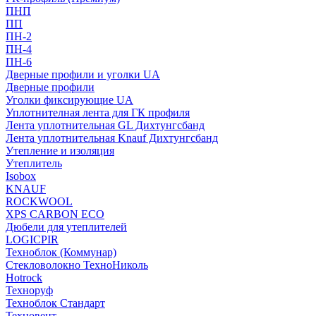
ПНП
ПП
ПН-2
ПН-4
ПН-6
Дверные профили и уголки UA
Дверные профили
Уголки фиксирующие UA
Уплотнителная лента для ГК профиля
Лента уплотнительная GL Дихтунгсбанд
Лента уплотнительная Knauf Дихтунгсбанд
Утепление и изоляция
Утеплитель
Isobox
KNAUF
ROCKWOOL
XPS CARBON ECO
Дюбели для утеплителей
LOGICPIR
Техноблок (Коммунар)
Стекловолокно ТехноНиколь
Hotrock
Технoруф
Техноблок Стандарт
Техновент