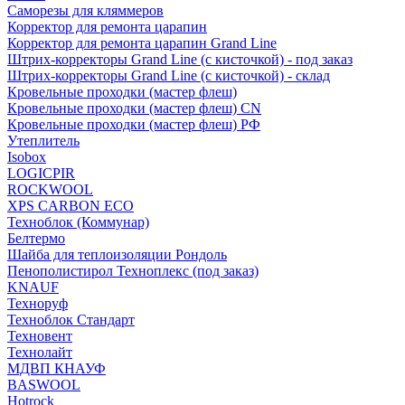
Саморезы для кляммеров
Корректор для ремонта царапин
Корректор для ремонта царапин Grand Line
Штрих-корректоры Grand Line (с кисточкой) - под заказ
Штрих-корректоры Grand Line (с кисточкой) - склад
Кровельные проходки (мастер флеш)
Кровельные проходки (мастер флеш) CN
Кровельные проходки (мастер флеш) РФ
Утеплитель
Isobox
LOGICPIR
ROCKWOOL
XPS CARBON ECO
Техноблок (Коммунар)
Белтермо
Шайба для теплоизоляции Рондоль
Пенополистирол Техноплекс (под заказ)
KNАUF
Технoруф
Техноблок Стандарт
Техновент
Технолайт
МДВП КНАУФ
BASWOOL
Hotrock