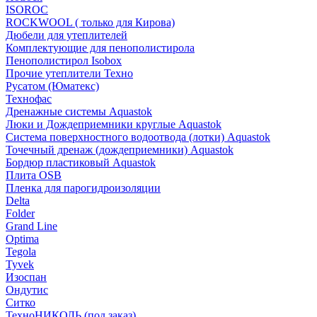
ISOROC
ROCKWOOL ( только для Кирова)
Дюбели для утеплителей
Комплектующие для пенополистирола
Пенополистирол Isobox
Прочие утеплители Техно
Русатом (Юматекс)
Технофас
Дренажные системы Aquastok
Люки и Дождеприемники круглые Aquastok
Система поверхностного водоотвода (лотки) Aquastok
Точечный дренаж (дождеприемники) Aquastok
Бордюр пластиковый Aquastok
Плита OSB
Пленка для парогидроизоляции
Delta
Folder
Grand Line
Optima
Tegola
Tyvek
Изоспан
Ондутис
Ситко
ТехноНИКОЛЬ (под заказ)