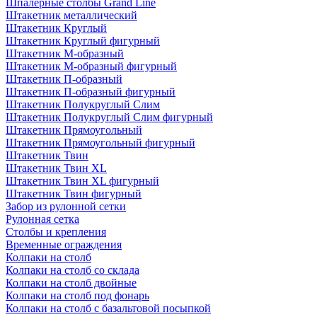
Шпалерные столбы Grand Line
Штакетник металлический
Штакетник Круглый
Штакетник Круглый фигурный
Штакетник М-образный
Штакетник М-образный фигурный
Штакетник П-образный
Штакетник П-образный фигурный
Штакетник Полукруглый Слим
Штакетник Полукруглый Слим фигурный
Штакетник Прямоугольный
Штакетник Прямоугольный фигурный
Штакетник Твин
Штакетник Твин XL
Штакетник Твин XL фигурный
Штакетник Твин фигурный
Забор из рулонной сетки
Рулонная сетка
Столбы и крепления
Временные ограждения
Колпаки на столб
Колпаки на столб со склада
Колпаки на столб двoйные
Колпаки на столб под фонарь
Колпаки на столб с базальтовой посыпкой