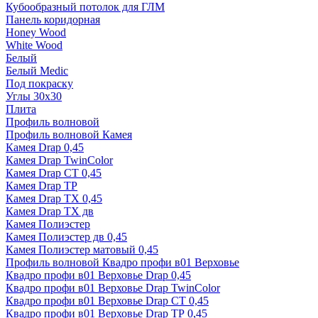
Кубообразный потолок для ГЛМ
Панель коридорная
Honey Wood
White Wood
Белый
Белый Medic
Под покраску
Углы 30х30
Плита
Профиль волновой
Профиль волновой Камея
Камея Drap 0,45
Камея Drap TwinColor
Камея Drap СТ 0,45
Камея Drap ТР
Камея Drap ТХ 0,45
Камея Drap ТХ дв
Камея Полиэстер
Камея Полиэстер дв 0,45
Камея Полиэстер матовый 0,45
Профиль волновой Квадро профи в01 Верховье
Квадро профи в01 Верховье Drap 0,45
Квадро профи в01 Верховье Drap TwinColor
Квадро профи в01 Верховье Drap СТ 0,45
Квадро профи в01 Верховье Drap ТР 0,45