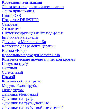
Кровельная вентиляция
Лента вентиляционная алюминиевая
Лента примыкания
Плита OSB
Покрытие DRIPSTOP
Саморезы
Утеплитель
Шумоизолирующая лента под фальц
Битумные материалы
Дымоходы Металлик и Ко
Корректор для ремонта царапин
Велюкс/Факро
Кровельные проходки Master Flash
Комплектующие прочие для мягкой кровли
Кожух на трубу
Скатный
Сегментный
Прямой
Комплект обхода трубы
Модуль обхода трубы
Оклад трубы
Дымники (флюгарка)
Дымники на трубу
Дымники на трубу двoйные
Дымники на трубу двoйные с сеткой