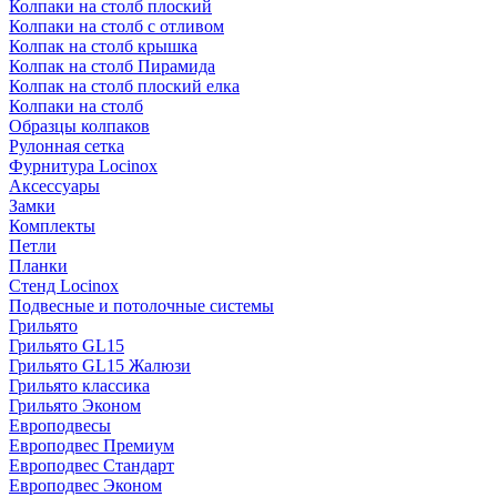
Колпаки на столб плоский
Колпаки на столб с отливом
Колпак на столб крышка
Колпак на столб Пирамида
Колпак на столб плоский елка
Колпаки на столб
Образцы колпаков
Рулонная сетка
Фурнитура Locinox
Аксессуары
Замки
Комплекты
Петли
Планки
Стенд Locinox
Подвесные и потолочные системы
Грильято
Грильято GL15
Грильято GL15 Жалюзи
Грильято классика
Грильято Эконом
Европодвесы
Европодвес Премиум
Европодвес Стандарт
Европодвес Эконом