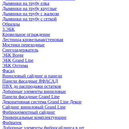
Дымники на трубу елка
Дымники на трубу круглые
Дымники на трубу с жалюзи
Дымники на трубу с сеткой
Образцы
3.ЭБК
Кровельное ограждение
Лестница кровельная/стеновая
Мостики переходные
Снегозадержатель
ЭБК Borge
ЭБК Grand Line
ЭБК Оптима
Фасад
Виниловый сайдинг и панели
Панели фасадные ЯФАСАД
ПВХ до распродажи остатков
Доборные элементы виниловые
Панели фасадные Grand Line
Декоративная система Grand Line Декор
Сайдинг виниловый Grand Line
Фиброцементный сайдинг
Универсальные комплектующие
Фибратек
Доборные элементы фибросайдинга в шт