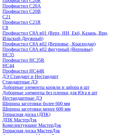
Профнастил С20R
Профнастил С20А
Профнастил С20В
C21
Профнастил С21R
C8
Профнастил С8A в01 (Верх, НН, Екб, Казань, Врн,
Ильский,Дружный)
Профнастил С8A в02 (Верховье , Краснодар)
Профнастил С8A в02 фигурный (Верховье)
HС35
Профнастил HC35R
НС44
Профнастил НС44R
ДЭ Стандарт и Нестандарт
Стандартные ДЭ
Доборные элементы кровли и забора в шт
Доборные элементы без пленки для Юга в шт
Нестандартные ДЭ
Ширина заготовки более 600 мм
Ширина заготовки менее 600 мм
Террасная доска (ДПК)
ДПК МастерДэк
Комплектующие МастерДэк
Террасная доска МастерДэк