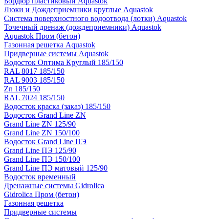
Бордюр пластиковый Aquastok
Люки и Дождеприемники круглые Aquastok
Система поверхностного водоотвода (лотки) Aquastok
Точечный дренаж (дождеприемники) Aquastok
Aquastok Пром (бетон)
Газонная решетка Aquastok
Придверные системы Aquastok
Водосток Оптима Круглый 185/150
RAL 8017 185/150
RAL 9003 185/150
Zn 185/150
RAL 7024 185/150
Водосток краска (заказ) 185/150
Водосток Grand Line ZN
Grand Line ZN 125/90
Grand Line ZN 150/100
Водосток Grand Line ПЭ
Grand Line ПЭ 125/90
Grand Line ПЭ 150/100
Grand Line ПЭ матовый 125/90
Водосток временный
Дренажные системы Gidrolica
Gidrolica Пром (бетон)
Газонная решетка
Придверные системы