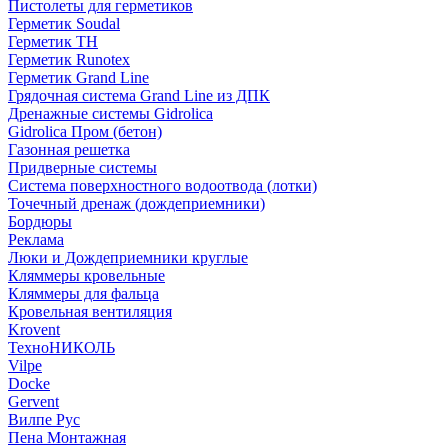
Пистолеты для герметиков
Герметик Soudal
Герметик ТН
Герметик Runotex
Герметик Grand Line
Грядочная система Grand Line из ДПК
Дренажные системы Gidrolica
Gidrolica Пром (бетон)
Газонная решетка
Придверные системы
Система поверхностного водоотвода (лотки)
Точечный дренаж (дождеприемники)
Бордюры
Рекламa
Люки и Дождеприемники круглые
Кляммеры кровельные
Кляммеры для фальца
Кровельная вентиляция
Krovent
ТехноНИКОЛЬ
Vilpe
Docke
Gervent
Вилпе Рус
Пена Монтажнaя