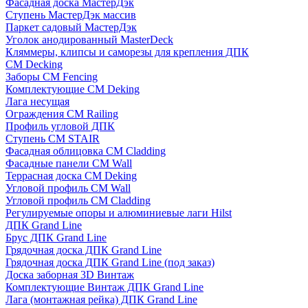
Фасадная доска МастерДэк
Ступень МастерДэк массив
Паркет садовый МастерДэк
Уголок анодированный MasterDeck
Кляммеры, клипсы и саморезы для крепления ДПК
CM Decking
Заборы CM Fencing
Комплектующие CM Deking
Лага несущая
Ограждения CM Railing
Профиль угловой ДПК
Ступень CM STAIR
Фасадная облицовка CM Cladding
Фасадные панели CM Wall
Террасная доска CM Deking
Угловой профиль CM Wall
Угловой профиль CM Cladding
Регулируемые опоры и алюминиевые лаги Hilst
ДПК Grand Line
Брус ДПК Grand Line
Грядочная доска ДПК Grand Line
Грядочная доска ДПК Grand Line (под заказ)
Доска заборная 3D Винтаж
Комплектующие Винтаж ДПК Grand Line
Лага (монтажная рейка) ДПК Grand Line