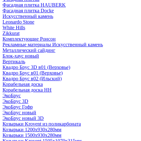
Фасадная плитка HAUBERK
Фасадная плитка Docke
Искусственный камень
Leonardo Stone
White Hills
Zikkurat
Комплектующие Ронсон
Рекламные материалы Искусственный камень
Металлический сайдинг
Блок-хаус новый
Вертикаль
Квадро Брус 3D в01 (Верховье)
Квадро Брус в01 (Верховье)
Квадро Брус в02 (Ильский)
Корабельная доска
Корабельная доска НН
ЭкоБрус
ЭкоБрус 3D
ЭкоБрус Гофр
ЭкоБрус новый
ЭкоБрус новый 3D
Козырьки Krovent из поликарбоната
Козырьки 1200х930х280мм
Козырьки 1500х930х280мм
Козырьки Krovent 1505х1070х315мм