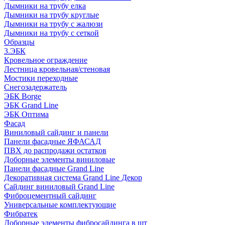
Дымники на трубу елка
Дымники на трубу круглые
Дымники на трубу с жалюзи
Дымники на трубу с сеткой
Образцы
3.ЭБК
Кровельное ограждение
Лестница кровельная/стеновая
Мостики переходные
Снегозадержатель
ЭБК Borge
ЭБК Grand Line
ЭБК Оптима
Фасад
Виниловый сайдинг и панели
Панели фасадные ЯФАСАД
ПВХ до распродажи остатков
Доборные элементы виниловые
Панели фасадные Grand Line
Декоративная система Grand Line Декор
Сайдинг виниловый Grand Line
Фиброцементный сайдинг
Универсальные комплектующие
Фибратек
Доборные элементы фибросайдинга в шт