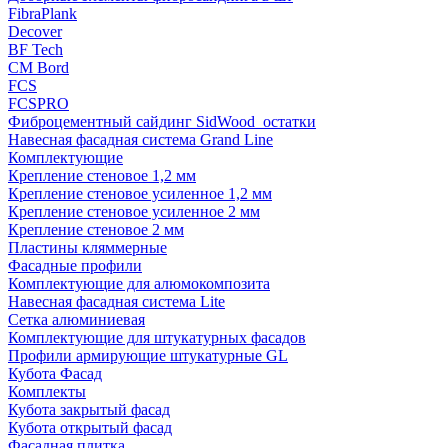
FibraPlank
Decover
BF Tech
CM Bord
FCS
FCSPRO
Фиброцементный сайдинг SidWood_остатки
Навесная фасадная система Grand Line
Комплектующие
Крепление стеновое 1,2 мм
Крепление стеновое усиленное 1,2 мм
Крепление стеновое усиленное 2 мм
Крепление стеновое 2 мм
Пластины кляммерные
Фасадные профили
Комплектующие для алюмокомпозита
Навесная фасадная система Lite
Сетка алюминиевая
Комплектующие для штукатурных фасадов
Профили армирующие штукатурные GL
Кубота Фасад
Комплекты
Кубота закрытый фасад
Кубота открытый фасад
Фасадная плитка