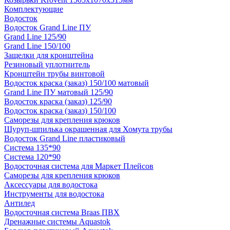
Комплектующие
Водосток
Водосток Grand Line ПУ
Grand Line 125/90
Grand Line 150/100
Защелки для кронштейна
Резиновый уплотнитель
Кронштейн трубы винтовой
Водосток краска (заказ) 150/100 матовый
Grand Line ПУ матовый 125/90
Водосток краска (заказ) 125/90
Водосток краска (заказ) 150/100
Саморезы для крепления крюков
Шуруп-шпилька окрашенная для Хомута трубы
Водосток Grand Line пластиковый
Система 135*90
Система 120*90
Водосточная система для Маркет Плейсов
Саморезы для крепления крюков
Аксессуары для водостока
Инструменты для водостока
Антилед
Водосточная система Braas ПВХ
Дренажные системы Aquastok