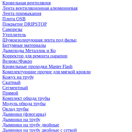
Кровельная вентиляция
Лента вентиляционная алюминиевая
Лента примыкания
Плита OSB
Покрытие DRIPSTOP
Саморезы
Утеплитель
Шумоизолирующая лента под фальц
Битумные материалы
Дымоходы Металлик и Ко
Корректор для ремонта царапин
Велюкс/Факро
Кровельные проходки Master Flash
Комплектующие прочие для мягкой кровли
Кожух на трубу
Скатный
Сегментный
Прямой
Комплект обхода трубы
Модуль обхода трубы
Оклад трубы
Дымники (флюгарка)
Дымники на трубу
Дымники на трубу двoйные
Дымники на трубу двoйные с сеткой