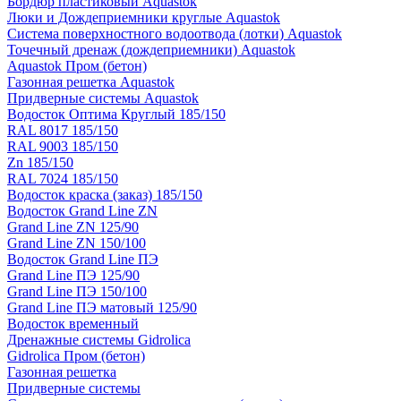
Бордюр пластиковый Aquastok
Люки и Дождеприемники круглые Aquastok
Система поверхностного водоотвода (лотки) Aquastok
Точечный дренаж (дождеприемники) Aquastok
Aquastok Пром (бетон)
Газонная решетка Aquastok
Придверные системы Aquastok
Водосток Оптима Круглый 185/150
RAL 8017 185/150
RAL 9003 185/150
Zn 185/150
RAL 7024 185/150
Водосток краска (заказ) 185/150
Водосток Grand Line ZN
Grand Line ZN 125/90
Grand Line ZN 150/100
Водосток Grand Line ПЭ
Grand Line ПЭ 125/90
Grand Line ПЭ 150/100
Grand Line ПЭ матовый 125/90
Водосток временный
Дренажные системы Gidrolica
Gidrolica Пром (бетон)
Газонная решетка
Придверные системы