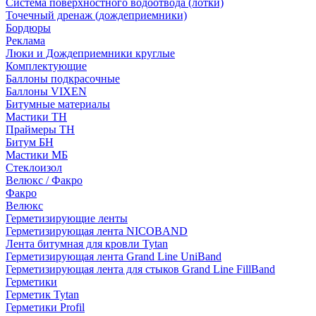
Система поверхностного водоотвода (лотки)
Точечный дренаж (дождеприемники)
Бордюры
Рекламa
Люки и Дождеприемники круглые
Комплектующие
Баллоны подкрасочные
Баллоны VIXEN
Битумные материалы
Мастики ТН
Праймеры ТН
Битум БН
Мастики МБ
Стеклоизол
Велюкс / Факро
Факро
Велюкс
Герметизирующие ленты
Герметизирующая лента NICOBAND
Лента битумная для кровли Tytan
Герметизирующая лента Grand Line UniBand
Герметизирующая лента для стыков Grand Line FillBand
Герметики
Герметик Tytan
Герметики Profil