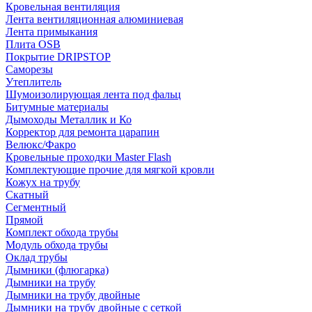
Кровельная вентиляция
Лента вентиляционная алюминиевая
Лента примыкания
Плита OSB
Покрытие DRIPSTOP
Саморезы
Утеплитель
Шумоизолирующая лента под фальц
Битумные материалы
Дымоходы Металлик и Ко
Корректор для ремонта царапин
Велюкс/Факро
Кровельные проходки Master Flash
Комплектующие прочие для мягкой кровли
Кожух на трубу
Скатный
Сегментный
Прямой
Комплект обхода трубы
Модуль обхода трубы
Оклад трубы
Дымники (флюгарка)
Дымники на трубу
Дымники на трубу двoйные
Дымники на трубу двoйные с сеткой