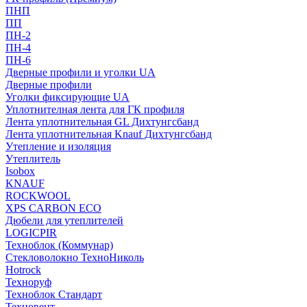
ПНП
ПП
ПН-2
ПН-4
ПН-6
Дверные профили и уголки UA
Дверные профили
Уголки фиксирующие UA
Уплотнителная лента для ГК профиля
Лента уплотнительная GL Дихтунгсбанд
Лента уплотнительная Knauf Дихтунгсбанд
Утепление и изоляция
Утеплитель
Isobox
KNAUF
ROCKWOOL
XPS CARBON ECO
Дюбели для утеплителей
LOGICPIR
Техноблок (Коммунар)
Стекловолокно ТехноНиколь
Hotrock
Технoруф
Техноблок Стандарт
Техновент