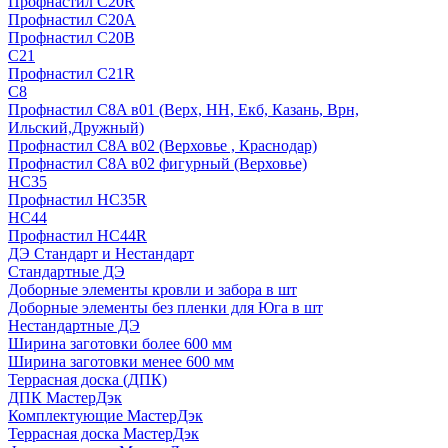
Профнастил С20R
Профнастил С20А
Профнастил С20В
C21
Профнастил С21R
C8
Профнастил С8A в01 (Верх, НН, Екб, Казань, Врн,
Ильский,Дружный)
Профнастил С8A в02 (Верховье , Краснодар)
Профнастил С8A в02 фигурный (Верховье)
HС35
Профнастил HC35R
НС44
Профнастил НС44R
ДЭ Стандарт и Нестандарт
Стандартные ДЭ
Доборные элементы кровли и забора в шт
Доборные элементы без пленки для Юга в шт
Нестандартные ДЭ
Ширина заготовки более 600 мм
Ширина заготовки менее 600 мм
Террасная доска (ДПК)
ДПК МастерДэк
Комплектующие МастерДэк
Террасная доска МастерДэк