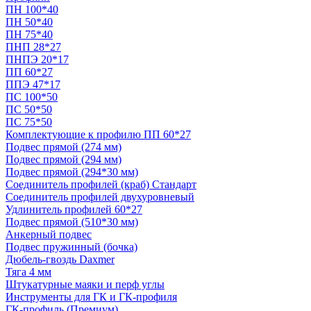
ПН 100*40
ПН 50*40
ПН 75*40
ПНП 28*27
ПНПЭ 20*17
ПП 60*27
ППЭ 47*17
ПС 100*50
ПС 50*50
ПС 75*50
Комплектующие к профилю ПП 60*27
Подвес прямой (274 мм)
Подвес прямой (294 мм)
Подвес прямой (294*30 мм)
Соединитель профилей (краб) Стандарт
Соединитель профилей двухуровневый
Удлинитель профилей 60*27
Подвес прямой (510*30 мм)
Анкерный подвес
Подвес пружинный (бочка)
Дюбель-гвоздь Daxmer
Тяга 4 мм
Штукатурные маяки и перф углы
Инструменты для ГК и ГК-профиля
ГК-профиль (Премиум)