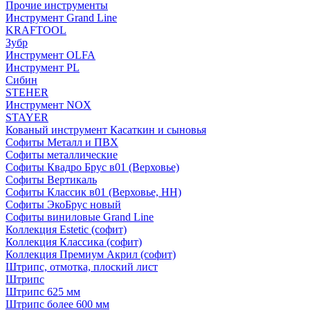
Прочие инструменты
Инструмент Grand Line
KRAFTOOL
Зубр
Инструмент OLFA
Инструмент PL
Сибин
STEHER
Инструмент NOX
STAYER
Кованый инструмент Касаткин и сыновья
Софиты Металл и ПВХ
Софиты металлические
Софиты Квадро Брус в01 (Верховье)
Софиты Вертикаль
Софиты Классик в01 (Верховье, НН)
Софиты ЭкоБрус новый
Софиты виниловые Grand Line
Коллекция Estetic (софит)
Коллекция Классика (софит)
Коллекция Премиум Акрил (софит)
Штрипс, отмотка, плоский лист
Штрипс
Штрипс 625 мм
Штрипс более 600 мм