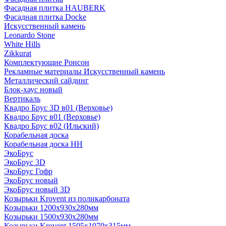
Фасадная плитка HAUBERK
Фасадная плитка Docke
Искусственный камень
Leonardo Stone
White Hills
Zikkurat
Комплектующие Ронсон
Рекламные материалы Искусственный камень
Металлический сайдинг
Блок-хаус новый
Вертикаль
Квадро Брус 3D в01 (Верховье)
Квадро Брус в01 (Верховье)
Квадро Брус в02 (Ильский)
Корабельная доска
Корабельная доска НН
ЭкоБрус
ЭкоБрус 3D
ЭкоБрус Гофр
ЭкоБрус новый
ЭкоБрус новый 3D
Козырьки Krovent из поликарбоната
Козырьки 1200х930х280мм
Козырьки 1500х930х280мм
Козырьки Krovent 1505х1070х315мм