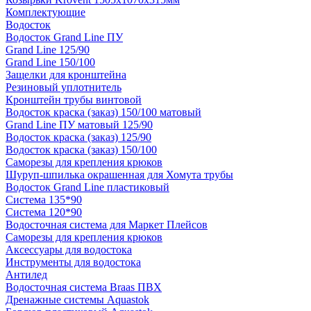
Комплектующие
Водосток
Водосток Grand Line ПУ
Grand Line 125/90
Grand Line 150/100
Защелки для кронштейна
Резиновый уплотнитель
Кронштейн трубы винтовой
Водосток краска (заказ) 150/100 матовый
Grand Line ПУ матовый 125/90
Водосток краска (заказ) 125/90
Водосток краска (заказ) 150/100
Саморезы для крепления крюков
Шуруп-шпилька окрашенная для Хомута трубы
Водосток Grand Line пластиковый
Система 135*90
Система 120*90
Водосточная система для Маркет Плейсов
Саморезы для крепления крюков
Аксессуары для водостока
Инструменты для водостока
Антилед
Водосточная система Braas ПВХ
Дренажные системы Aquastok