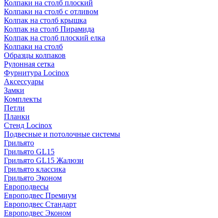
Колпаки на столб плоский
Колпаки на столб с отливом
Колпак на столб крышка
Колпак на столб Пирамида
Колпак на столб плоский елка
Колпаки на столб
Образцы колпаков
Рулонная сетка
Фурнитура Locinox
Аксессуары
Замки
Комплекты
Петли
Планки
Стенд Locinox
Подвесные и потолочные системы
Грильято
Грильято GL15
Грильято GL15 Жалюзи
Грильято классика
Грильято Эконом
Европодвесы
Европодвес Премиум
Европодвес Стандарт
Европодвес Эконом