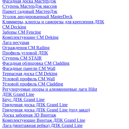
Фасадная доска МастерДэк
Ступень МастерДэк массив
Паркет садовый МастерДэк
Уголок анодированный MasterDeck
Кляммеры, клипсы и саморезы для крепления ДПК
CM Decking
Заборы CM Fencing
Комплектующие CM Deking
Лага несущая
Ограждения CM Railing
Профиль угловой ДПК
Ступень CM STAIR
Фасадная облицовка CM Cladding
Фасадные панели CM Wall
Террасная доска CM Deking
Угловой профиль CM Wall
Угловой профиль CM Cladding
Регулируемые опоры и алюминиевые лаги Hilst
ДПК Grand Line
Брус ДПК Grand Line
Грядочная доска ДПК Grand Line
Грядочная доска ДПК Grand Line (под заказ)
Доска заборная 3D Винтаж
Комплектующие Винтаж ДПК Grand Line
Лага (монтажная рейка) ДПК Grand Line