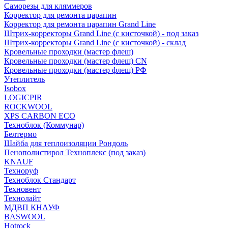
Саморезы для кляммеров
Корректор для ремонта царапин
Корректор для ремонта царапин Grand Line
Штрих-корректоры Grand Line (с кисточкой) - под заказ
Штрих-корректоры Grand Line (с кисточкой) - склад
Кровельные проходки (мастер флеш)
Кровельные проходки (мастер флеш) CN
Кровельные проходки (мастер флеш) РФ
Утеплитель
Isobox
LOGICPIR
ROCKWOOL
XPS CARBON ECO
Техноблок (Коммунар)
Белтермо
Шайба для теплоизоляции Рондоль
Пенополистирол Техноплекс (под заказ)
KNАUF
Технoруф
Техноблок Стандарт
Техновент
Технолайт
МДВП КНАУФ
BASWOOL
Hotrock