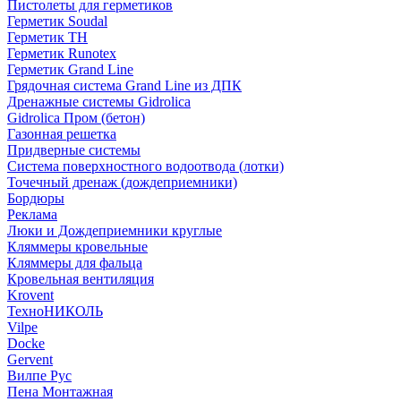
Пистолеты для герметиков
Герметик Soudal
Герметик ТН
Герметик Runotex
Герметик Grand Line
Грядочная система Grand Line из ДПК
Дренажные системы Gidrolica
Gidrolica Пром (бетон)
Газонная решетка
Придверные системы
Система поверхностного водоотвода (лотки)
Точечный дренаж (дождеприемники)
Бордюры
Рекламa
Люки и Дождеприемники круглые
Кляммеры кровельные
Кляммеры для фальца
Кровельная вентиляция
Krovent
ТехноНИКОЛЬ
Vilpe
Docke
Gervent
Вилпе Рус
Пена Монтажнaя