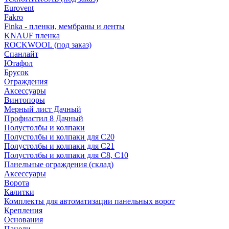
Eurovent
Fakro
Finka - пленки, мембраны и ленты
KNAUF пленка
ROCKWOOL (под заказ)
Спанлайт
Ютафол
Брусок
Ограждения
Аксессуары
Винтопоры
Мерный лист Дачный
Профнастил 8 Дачный
Полустолбы и колпаки
Полустолбы и колпаки для С20
Полустолбы и колпаки для С21
Полустолбы и колпаки для С8, С10
Панельные ограждения (склад)
Аксессуары
Ворота
Калитки
Комплекты для автоматизации панельных ворот
Крепления
Основания
Панели