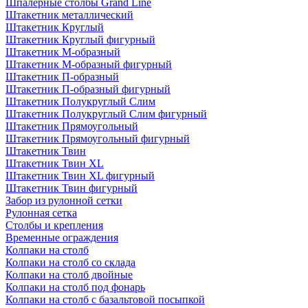
Шпалерные столбы Grand Line
Штакетник металлический
Штакетник Круглый
Штакетник Круглый фигурный
Штакетник М-образный
Штакетник М-образный фигурный
Штакетник П-образный
Штакетник П-образный фигурный
Штакетник Полукруглый Слим
Штакетник Полукруглый Слим фигурный
Штакетник Прямоугольный
Штакетник Прямоугольный фигурный
Штакетник Твин
Штакетник Твин XL
Штакетник Твин XL фигурный
Штакетник Твин фигурный
Забор из рулонной сетки
Рулонная сетка
Столбы и крепления
Временные ограждения
Колпаки на столб
Колпаки на столб со склада
Колпаки на столб двoйные
Колпаки на столб под фонарь
Колпаки на столб с базальтовой посыпкой