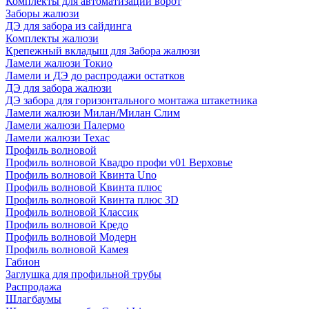
Комплекты для автоматизации ворот
Заборы жалюзи
ДЭ для забора из сайдинга
Комплекты жалюзи
Крепежный вкладыш для Забора жалюзи
Ламели жалюзи Токио
Ламели и ДЭ до распродажи остатков
ДЭ для забора жалюзи
ДЭ забора для горизонтального монтажа штакетника
Ламели жалюзи Милан/Милан Слим
Ламели жалюзи Палермо
Ламели жалюзи Техас
Профиль волновой
Профиль волновой Квадро профи v01 Верховье
Профиль волновой Квинта Uno
Профиль волновой Квинта плюс
Профиль волновой Квинта плюс 3D
Профиль волновой Классик
Профиль волновой Кредо
Профиль волновой Модерн
Профиль волновой Камея
Габион
Заглушка для профильной трубы
Распродажа
Шлагбаумы