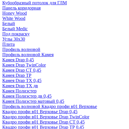
Кубообразный потолок для ГЛМ
Панель коридорная
Honey Wood
White Wood
Белый
Белый Medic
Под покраску
Углы 30х30
Плита
Профиль волновой
Профиль волновой Камея
Камея Drap 0,45
Камея Drap TwinColor
Камея Drap СТ 0,45
Камея Drap ТР
Камея Drap ТХ 0,45
Камея Drap ТХ дв
Камея Полиэстер
Камея Полиэстер дв 0,45
Камея Полиэстер матовый 0,45
Профиль волновой Квадро профи в01 Верховье
Квадро профи в01 Верховье Drap 0,45
Квадро профи в01 Верховье Drap TwinColor
Квадро профи в01 Верховье Drap СТ 0,45
Квадро профи в01 Верховье Drap ТР 0,45