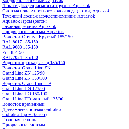
Бордюр пластиковый Aquastok
Люки и Дождеприемники круглые Aquastok
Система поверхностного водоотвода (лотки) Aquastok
Точечный дренаж (дождеприемники) Aquastok
Aquastok Пром (бетон)
Газонная решетка Aquastok
Придверные системы Aquastok
Водосток Оптима Круглый 185/150
RAL 8017 185/150
RAL 9003 185/150
Zn 185/150
RAL 7024 185/150
Водосток краска (заказ) 185/150
Водосток Grand Line ZN
Grand Line ZN 125/90
Grand Line ZN 150/100
Водосток Grand Line ПЭ
Grand Line ПЭ 125/90
Grand Line ПЭ 150/100
Grand Line ПЭ матовый 125/90
Водосток временный
Дренажные системы Gidrolica
Gidrolica Пром (бетон)
Газонная решетка
Придверные системы