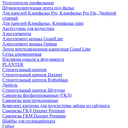
Уплотнители профильные
Шумоизолирующая лента под фальц
Для панелей Кликфальц Pro, Кликфальц Pro Fin, Двойной
стоячий
Для панелей Кликфальц, Кликфальц mini
Аксессуары для водостока
Аэроэлементы
Аэроэлемент конька GrandLine
Аэроэлемент конька Optima
Лента вентиляционная карнизная Grand Line
Сетка алюминиевая
Изоляция цоколя и фундамента
PLANTER
Строительный крепеж
Строительный крепеж Daxmer
Строительный крепеж Rothoblaas
Дюбель
Строительный крепеж Шурупы
Саморeзы фосфатированные (ГКД)
Саморезы конструкционные
Комплект крепежа для подсистемы забора из сайдинга
Саморезы ГКД Daxmer Premium
Саморезы ГКМ Daxmer Premium
Шайбы для поликарбоната
Гайки