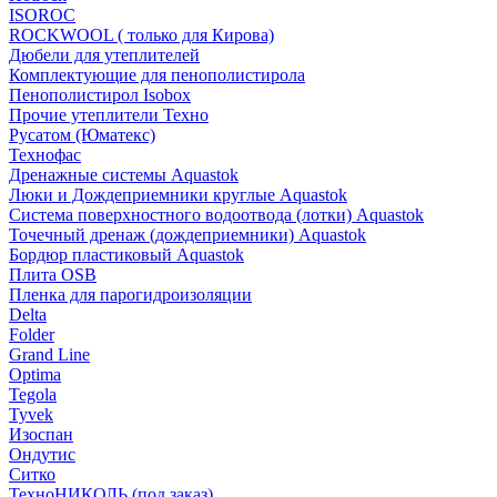
ISOROC
ROCKWOOL ( только для Кирова)
Дюбели для утеплителей
Комплектующие для пенополистирола
Пенополистирол Isobox
Прочие утеплители Техно
Русатом (Юматекс)
Технофас
Дренажные системы Aquastok
Люки и Дождеприемники круглые Aquastok
Система поверхностного водоотвода (лотки) Aquastok
Точечный дренаж (дождеприемники) Aquastok
Бордюр пластиковый Aquastok
Плита OSB
Пленка для парогидроизоляции
Delta
Folder
Grand Line
Optima
Tegola
Tyvek
Изоспан
Ондутис
Ситко
ТехноНИКОЛЬ (под заказ)