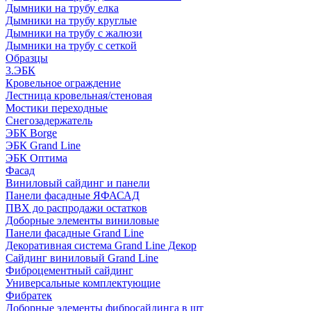
Дымники на трубу елка
Дымники на трубу круглые
Дымники на трубу с жалюзи
Дымники на трубу с сеткой
Образцы
3.ЭБК
Кровельное ограждение
Лестница кровельная/стеновая
Мостики переходные
Снегозадержатель
ЭБК Borge
ЭБК Grand Line
ЭБК Оптима
Фасад
Виниловый сайдинг и панели
Панели фасадные ЯФАСАД
ПВХ до распродажи остатков
Доборные элементы виниловые
Панели фасадные Grand Line
Декоративная система Grand Line Декор
Сайдинг виниловый Grand Line
Фиброцементный сайдинг
Универсальные комплектующие
Фибратек
Доборные элементы фибросайдинга в шт