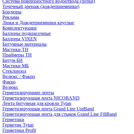
Система поверхностного водоотвода (лотки)
Точечный дренаж (дождеприемники)
Бордюры
Рекламa
Люки и Дождеприемники круглые
Комплектующие
Баллоны подкрасочные
Баллоны VIXEN
Битумные материалы
Мастики ТН
Праймеры ТН
Битум БН
Мастики МБ
Стеклоизол
Велюкс / Факро
Факро
Велюкс
Герметизирующие ленты
Герметизирующая лента NICOBAND
Лента битумная для кровли Tytan
Герметизирующая лента Grand Line UniBand
Герметизирующая лента для стыков Grand Line FillBand
Герметики
Герметик Tytan
Герметики Profil