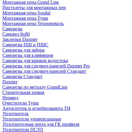
Монтажная пена Grand Linе
Пистолеты для монтажных пен
Монтажная пена Soudal
Монтажная пена Tytan
Монтажная пена Технониколь
Саморезы
Саморез 8х80
Заклепки Daxmer
Саморезы ПШ и ПШС
Саморезы для забора
Саморезы для кляммеров
Саморезы для крюков водостока
Саморезы для сэндвич-панелей Daxmer Pro
Саморезы для сэндвич-панелей Стандарт
Саморезы Стандарт
Daxmer
Саморезы по металлу GrandLine
Строительная химия
Неомид
Очистители Tytan
Антисептик и огнебиозащита ТН
Уплотнитель
Уплотнители универсальные
Уплотнителная лента для ГК профиля
Уплотнители ПСУЛ