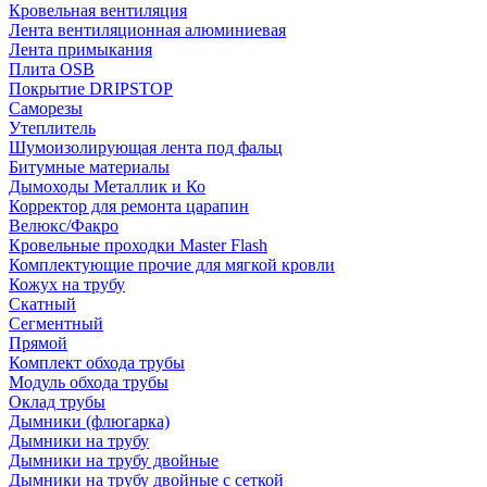
Кровельная вентиляция
Лента вентиляционная алюминиевая
Лента примыкания
Плита OSB
Покрытие DRIPSTOP
Саморезы
Утеплитель
Шумоизолирующая лента под фальц
Битумные материалы
Дымоходы Металлик и Ко
Корректор для ремонта царапин
Велюкс/Факро
Кровельные проходки Master Flash
Комплектующие прочие для мягкой кровли
Кожух на трубу
Скатный
Сегментный
Прямой
Комплект обхода трубы
Модуль обхода трубы
Оклад трубы
Дымники (флюгарка)
Дымники на трубу
Дымники на трубу двoйные
Дымники на трубу двoйные с сеткой