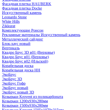
Фасадная плитка HAUBERK
Фасадная плитка Docke
Искусственный камень
Leonardo Stone
White Hills
Zikkurat
Комплектующие Ронсон
Рекламные материалы Искусственный камень
Металлический сайдинг
Блок-хаус новый
Вертикаль
Квадро Брус 3D в01 (Верховье)
Квадро Брус в01 (Верховье)
Квадро Брус в02 (Ильский)
Корабельная доска
Корабельная доска НН
ЭкоБрус
ЭкоБрус 3D
ЭкоБрус Гофр
ЭкоБрус новый
ЭкоБрус новый 3D
Козырьки Krovent из поликарбоната
Козырьки 1200х930х280мм
Козырьки 1500х930х280мм
Козырьки Krovent 1505х1070х315мм