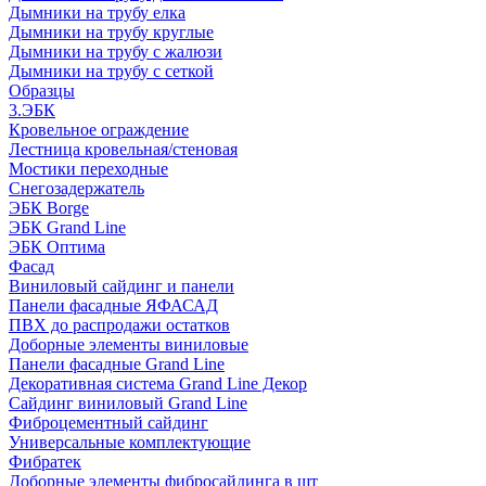
Дымники на трубу елка
Дымники на трубу круглые
Дымники на трубу с жалюзи
Дымники на трубу с сеткой
Образцы
3.ЭБК
Кровельное ограждение
Лестница кровельная/стеновая
Мостики переходные
Снегозадержатель
ЭБК Borge
ЭБК Grand Line
ЭБК Оптима
Фасад
Виниловый сайдинг и панели
Панели фасадные ЯФАСАД
ПВХ до распродажи остатков
Доборные элементы виниловые
Панели фасадные Grand Line
Декоративная система Grand Line Декор
Сайдинг виниловый Grand Line
Фиброцементный сайдинг
Универсальные комплектующие
Фибратек
Доборные элементы фибросайдинга в шт