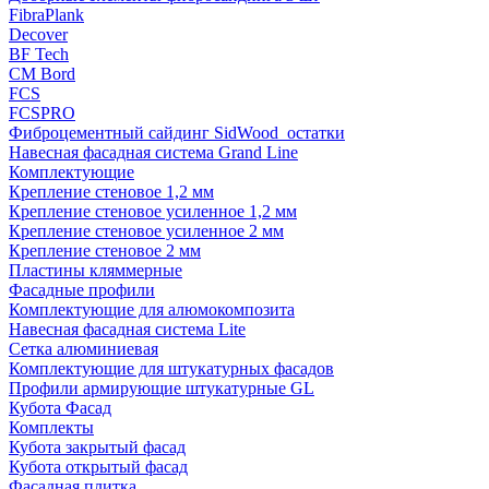
FibraPlank
Decover
BF Tech
CM Bord
FCS
FCSPRO
Фиброцементный сайдинг SidWood_остатки
Навесная фасадная система Grand Line
Комплектующие
Крепление стеновое 1,2 мм
Крепление стеновое усиленное 1,2 мм
Крепление стеновое усиленное 2 мм
Крепление стеновое 2 мм
Пластины кляммерные
Фасадные профили
Комплектующие для алюмокомпозита
Навесная фасадная система Lite
Сетка алюминиевая
Комплектующие для штукатурных фасадов
Профили армирующие штукатурные GL
Кубота Фасад
Комплекты
Кубота закрытый фасад
Кубота открытый фасад
Фасадная плитка