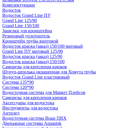
Комплектующие
Водосток
Водосток Grand Line ПУ
Grand Line 125/90
Grand Line 150/100
Защелки для кронштейна
Резиновый уплотнитель
Кронштейн трубы винтовой
Водосток краска (заказ) 150/100 матовый
Grand Line ПУ матовый 125/90
Водосток краска (заказ) 125/90
Водосток краска (заказ) 150/100
Саморезы для крепления крюков
Шуруп-шпилька окрашенная для Хомута трубы
Водосток Grand Line пластиковый
Система 135*90
Система 120*90
Водосточная система для Маркет Плейсов
Саморезы для крепления крюков
Аксессуары для водостока
Инструменты для водостока
Антилед
Водосточная система Braas ПВХ
Дренажные системы Aquastok