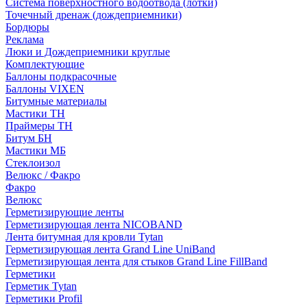
Система поверхностного водоотвода (лотки)
Точечный дренаж (дождеприемники)
Бордюры
Рекламa
Люки и Дождеприемники круглые
Комплектующие
Баллоны подкрасочные
Баллоны VIXEN
Битумные материалы
Мастики ТН
Праймеры ТН
Битум БН
Мастики МБ
Стеклоизол
Велюкс / Факро
Факро
Велюкс
Герметизирующие ленты
Герметизирующая лента NICOBAND
Лента битумная для кровли Tytan
Герметизирующая лента Grand Line UniBand
Герметизирующая лента для стыков Grand Line FillBand
Герметики
Герметик Tytan
Герметики Profil