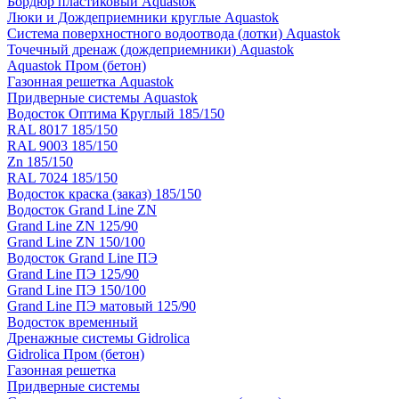
Бордюр пластиковый Aquastok
Люки и Дождеприемники круглые Aquastok
Система поверхностного водоотвода (лотки) Aquastok
Точечный дренаж (дождеприемники) Aquastok
Aquastok Пром (бетон)
Газонная решетка Aquastok
Придверные системы Aquastok
Водосток Оптима Круглый 185/150
RAL 8017 185/150
RAL 9003 185/150
Zn 185/150
RAL 7024 185/150
Водосток краска (заказ) 185/150
Водосток Grand Line ZN
Grand Line ZN 125/90
Grand Line ZN 150/100
Водосток Grand Line ПЭ
Grand Line ПЭ 125/90
Grand Line ПЭ 150/100
Grand Line ПЭ матовый 125/90
Водосток временный
Дренажные системы Gidrolica
Gidrolica Пром (бетон)
Газонная решетка
Придверные системы