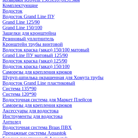
Комплектующие
Водосток
Водосток Grand Line ПУ
Grand Line 125/90
Grand Line 150/100
Защелки для кронштейна
Резиновый уплотнитель
Кронштейн трубы винтовой
Водосток краска (заказ) 150/100 матовый
Grand Line ПУ матовый 125/90
Водосток краска (заказ) 125/90
Водосток краска (заказ) 150/100
Саморезы для крепления крюков
Шуруп-шпилька окрашенная для Хомута трубы
Водосток Grand Line пластиковый
Система 135*90
Система 120*90
Водосточная система для Маркет Плейсов
Саморезы для крепления крюков
Аксессуары для водостока
Инструменты для водостока
Антилед
Водосточная система Braas ПВХ
Дренажные системы Aquastok