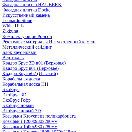
Фасадная плитка HAUBERK
Фасадная плитка Docke
Искусственный камень
Leonardo Stone
White Hills
Zikkurat
Комплектующие Ронсон
Рекламные материалы Искусственный камень
Металлический сайдинг
Блок-хаус новый
Вертикаль
Квадро Брус 3D в01 (Верховье)
Квадро Брус в01 (Верховье)
Квадро Брус в02 (Ильский)
Корабельная доска
Корабельная доска НН
ЭкоБрус
ЭкоБрус 3D
ЭкоБрус Гофр
ЭкоБрус новый
ЭкоБрус новый 3D
Козырьки Krovent из поликарбоната
Козырьки 1200х930х280мм
Козырьки 1500х930х280мм
Козырьки Krovent 1505х1070х315мм