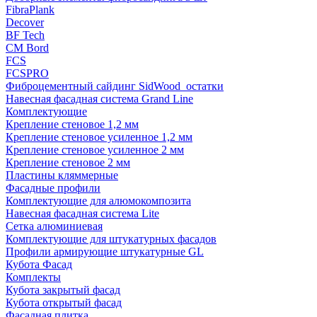
FibraPlank
Decover
BF Tech
CM Bord
FCS
FCSPRO
Фиброцементный сайдинг SidWood_остатки
Навесная фасадная система Grand Line
Комплектующие
Крепление стеновое 1,2 мм
Крепление стеновое усиленное 1,2 мм
Крепление стеновое усиленное 2 мм
Крепление стеновое 2 мм
Пластины кляммерные
Фасадные профили
Комплектующие для алюмокомпозита
Навесная фасадная система Lite
Сетка алюминиевая
Комплектующие для штукатурных фасадов
Профили армирующие штукатурные GL
Кубота Фасад
Комплекты
Кубота закрытый фасад
Кубота открытый фасад
Фасадная плитка