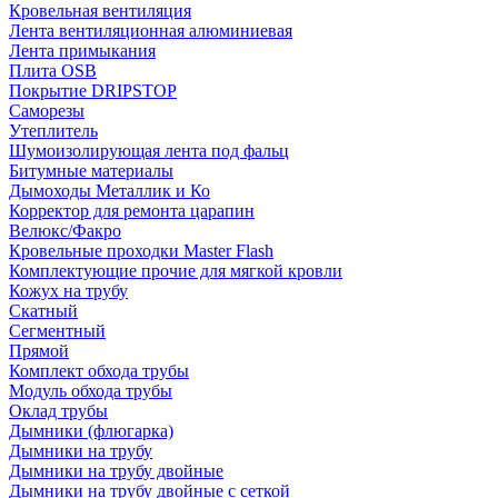
Кровельная вентиляция
Лента вентиляционная алюминиевая
Лента примыкания
Плита OSB
Покрытие DRIPSTOP
Саморезы
Утеплитель
Шумоизолирующая лента под фальц
Битумные материалы
Дымоходы Металлик и Ко
Корректор для ремонта царапин
Велюкс/Факро
Кровельные проходки Master Flash
Комплектующие прочие для мягкой кровли
Кожух на трубу
Скатный
Сегментный
Прямой
Комплект обхода трубы
Модуль обхода трубы
Оклад трубы
Дымники (флюгарка)
Дымники на трубу
Дымники на трубу двoйные
Дымники на трубу двoйные с сеткой