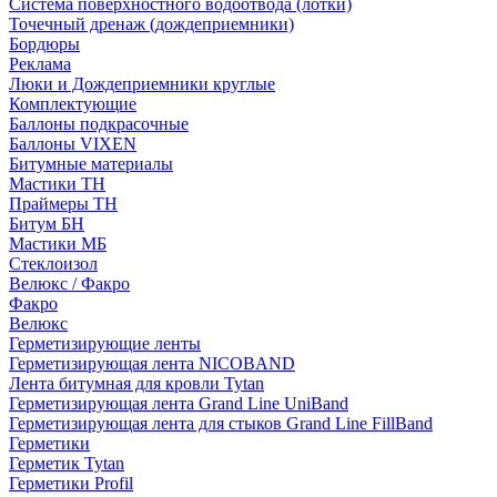
Система поверхностного водоотвода (лотки)
Точечный дренаж (дождеприемники)
Бордюры
Рекламa
Люки и Дождеприемники круглые
Комплектующие
Баллоны подкрасочные
Баллоны VIXEN
Битумные материалы
Мастики ТН
Праймеры ТН
Битум БН
Мастики МБ
Стеклоизол
Велюкс / Факро
Факро
Велюкс
Герметизирующие ленты
Герметизирующая лента NICOBAND
Лента битумная для кровли Tytan
Герметизирующая лента Grand Line UniBand
Герметизирующая лента для стыков Grand Line FillBand
Герметики
Герметик Tytan
Герметики Profil