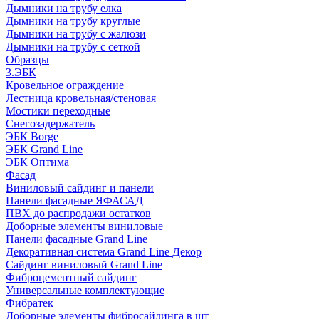
Дымники на трубу елка
Дымники на трубу круглые
Дымники на трубу с жалюзи
Дымники на трубу с сеткой
Образцы
3.ЭБК
Кровельное ограждение
Лестница кровельная/стеновая
Мостики переходные
Снегозадержатель
ЭБК Borge
ЭБК Grand Line
ЭБК Оптима
Фасад
Виниловый сайдинг и панели
Панели фасадные ЯФАСАД
ПВХ до распродажи остатков
Доборные элементы виниловые
Панели фасадные Grand Line
Декоративная система Grand Line Декор
Сайдинг виниловый Grand Line
Фиброцементный сайдинг
Универсальные комплектующие
Фибратек
Доборные элементы фибросайдинга в шт