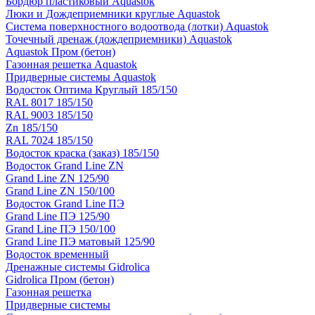
Бордюр пластиковый Aquastok
Люки и Дождеприемники круглые Aquastok
Система поверхностного водоотвода (лотки) Aquastok
Точечный дренаж (дождеприемники) Aquastok
Aquastok Пром (бетон)
Газонная решетка Aquastok
Придверные системы Aquastok
Водосток Оптима Круглый 185/150
RAL 8017 185/150
RAL 9003 185/150
Zn 185/150
RAL 7024 185/150
Водосток краска (заказ) 185/150
Водосток Grand Line ZN
Grand Line ZN 125/90
Grand Line ZN 150/100
Водосток Grand Line ПЭ
Grand Line ПЭ 125/90
Grand Line ПЭ 150/100
Grand Line ПЭ матовый 125/90
Водосток временный
Дренажные системы Gidrolica
Gidrolica Пром (бетон)
Газонная решетка
Придверные системы