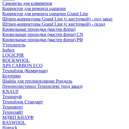
Саморезы для кляммеров
Корректор для ремонта царапин
Корректор для ремонта царапин Grand Line
Штрих-корректоры Grand Line (с кисточкой) - под заказ
Штрих-корректоры Grand Line (с кисточкой) - склад
Кровельные проходки (мастер флеш)
Кровельные проходки (мастер флеш) CN
Кровельные проходки (мастер флеш) РФ
Утеплитель
Isobox
LOGICPIR
ROCKWOOL
XPS CARBON ECO
Техноблок (Коммунар)
Белтермо
Шайба для теплоизоляции Рондоль
Пенополистирол Техноплекс (под заказ)
KNАUF
Технoруф
Техноблок Стандарт
Техновент
Технолайт
МДВП КНАУФ
BASWOOL
Hotrock