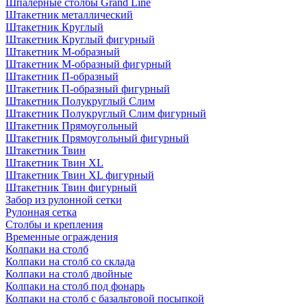
Шпалерные столбы Grand Line
Штакетник металлический
Штакетник Круглый
Штакетник Круглый фигурный
Штакетник М-образный
Штакетник М-образный фигурный
Штакетник П-образный
Штакетник П-образный фигурный
Штакетник Полукруглый Слим
Штакетник Полукруглый Слим фигурный
Штакетник Прямоугольный
Штакетник Прямоугольный фигурный
Штакетник Твин
Штакетник Твин XL
Штакетник Твин XL фигурный
Штакетник Твин фигурный
Забор из рулонной сетки
Рулонная сетка
Столбы и крепления
Временные ограждения
Колпаки на столб
Колпаки на столб со склада
Колпаки на столб двoйные
Колпаки на столб под фонарь
Колпаки на столб с базальтовой посыпкой