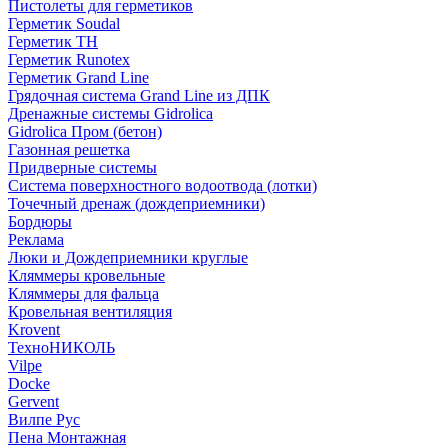
Пистолеты для герметиков
Герметик Soudal
Герметик ТН
Герметик Runotex
Герметик Grand Line
Грядочная система Grand Line из ДПК
Дренажные системы Gidrolica
Gidrolica Пром (бетон)
Газонная решетка
Придверные системы
Система поверхностного водоотвода (лотки)
Точечный дренаж (дождеприемники)
Бордюры
Рекламa
Люки и Дождеприемники круглые
Кляммеры кровельные
Кляммеры для фальца
Кровельная вентиляция
Krovent
ТехноНИКОЛЬ
Vilpe
Docke
Gervent
Вилпе Рус
Пена Монтажнaя