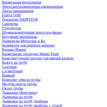
Кровельная вентиляция
Лента вентиляционная алюминиевая
Лента примыкания
Плита OSB
Покрытие DRIPSTOP
Саморезы
Утеплитель
Шумоизолирующая лента под фальц
Битумные материалы
Дымоходы Металлик и Ко
Корректор для ремонта царапин
Велюкс/Факро
Кровельные проходки Master Flash
Комплектующие прочие для мягкой кровли
Кожух на трубу
Скатный
Сегментный
Прямой
Комплект обхода трубы
Модуль обхода трубы
Оклад трубы
Дымники (флюгарка)
Дымники на трубу
Дымники на трубу двoйные
Дымники на трубу двoйные с сеткой