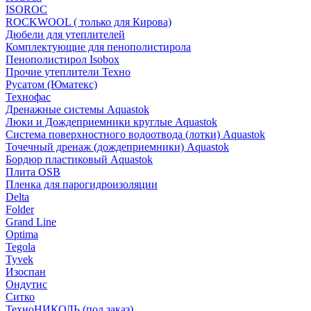
ISOROC
ROCKWOOL ( только для Кирова)
Дюбели для утеплителей
Комплектующие для пенополистирола
Пенополистирол Isobox
Прочие утеплители Техно
Русатом (Юматекс)
Технофас
Дренажные системы Aquastok
Люки и Дождеприемники круглые Aquastok
Система поверхностного водоотвода (лотки) Aquastok
Точечный дренаж (дождеприемники) Aquastok
Бордюр пластиковый Aquastok
Плита OSB
Пленка для парогидроизоляции
Delta
Folder
Grand Line
Optima
Tegola
Tyvek
Изоспан
Ондутис
Ситко
ТехноНИКОЛЬ (под заказ)