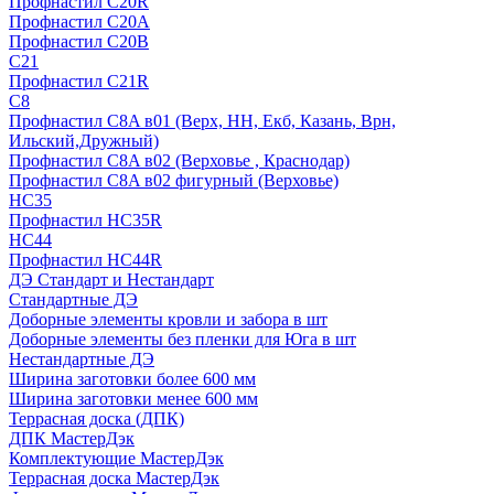
Профнастил С20R
Профнастил С20А
Профнастил С20В
C21
Профнастил С21R
C8
Профнастил С8A в01 (Верх, НН, Екб, Казань, Врн,
Ильский,Дружный)
Профнастил С8A в02 (Верховье , Краснодар)
Профнастил С8A в02 фигурный (Верховье)
HС35
Профнастил HC35R
НС44
Профнастил НС44R
ДЭ Стандарт и Нестандарт
Стандартные ДЭ
Доборные элементы кровли и забора в шт
Доборные элементы без пленки для Юга в шт
Нестандартные ДЭ
Ширина заготовки более 600 мм
Ширина заготовки менее 600 мм
Террасная доска (ДПК)
ДПК МастерДэк
Комплектующие МастерДэк
Террасная доска МастерДэк