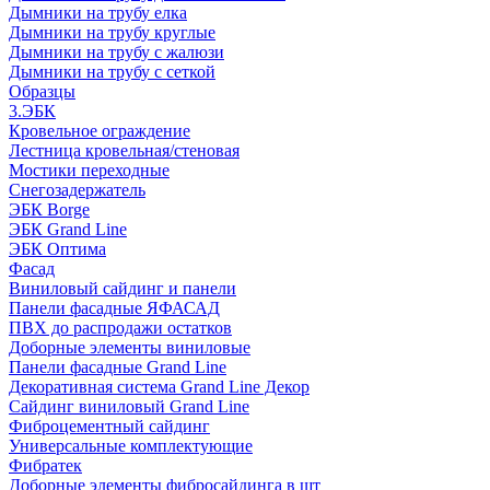
Дымники на трубу елка
Дымники на трубу круглые
Дымники на трубу с жалюзи
Дымники на трубу с сеткой
Образцы
3.ЭБК
Кровельное ограждение
Лестница кровельная/стеновая
Мостики переходные
Снегозадержатель
ЭБК Borge
ЭБК Grand Line
ЭБК Оптима
Фасад
Виниловый сайдинг и панели
Панели фасадные ЯФАСАД
ПВХ до распродажи остатков
Доборные элементы виниловые
Панели фасадные Grand Line
Декоративная система Grand Line Декор
Сайдинг виниловый Grand Line
Фиброцементный сайдинг
Универсальные комплектующие
Фибратек
Доборные элементы фибросайдинга в шт