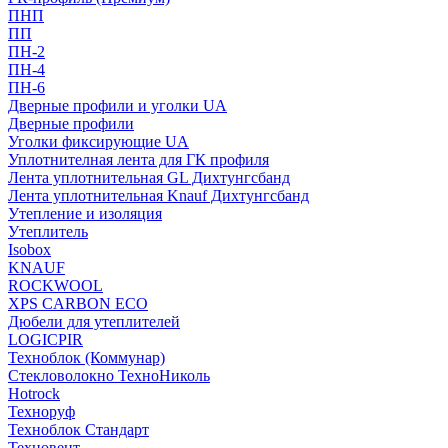
ПНП
ПП
ПН-2
ПН-4
ПН-6
Дверные профили и уголки UA
Дверные профили
Уголки фиксирующие UA
Уплотнителная лента для ГК профиля
Лента уплотнительная GL Дихтунгсбанд
Лента уплотнительная Knauf Дихтунгсбанд
Утепление и изоляция
Утеплитель
Isobox
KNAUF
ROCKWOOL
XPS CARBON ECO
Дюбели для утеплителей
LOGICPIR
Техноблок (Коммунар)
Стекловолокно ТехноНиколь
Hotrock
Технoруф
Техноблок Стандарт
Техновент