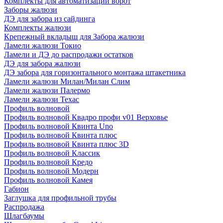
Комплекты для автоматизации ворот
Заборы жалюзи
ДЭ для забора из сайдинга
Комплекты жалюзи
Крепежный вкладыш для Забора жалюзи
Ламели жалюзи Токио
Ламели и ДЭ до распродажи остатков
ДЭ для забора жалюзи
ДЭ забора для горизонтального монтажа штакетника
Ламели жалюзи Милан/Милан Слим
Ламели жалюзи Палермо
Ламели жалюзи Техас
Профиль волновой
Профиль волновой Квадро профи v01 Верховье
Профиль волновой Квинта Uno
Профиль волновой Квинта плюс
Профиль волновой Квинта плюс 3D
Профиль волновой Классик
Профиль волновой Кредо
Профиль волновой Модерн
Профиль волновой Камея
Габион
Заглушка для профильной трубы
Распродажа
Шлагбаумы