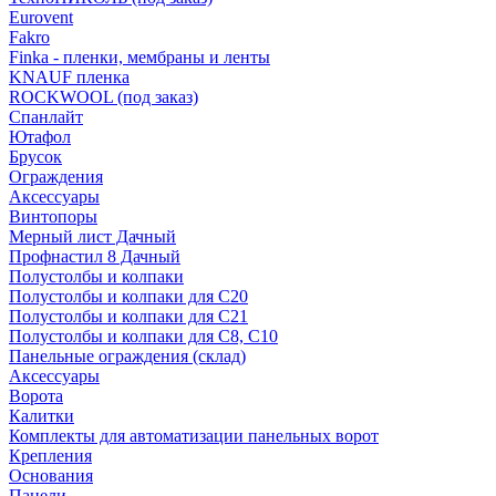
Eurovent
Fakro
Finka - пленки, мембраны и ленты
KNAUF пленка
ROCKWOOL (под заказ)
Спанлайт
Ютафол
Брусок
Ограждения
Аксессуары
Винтопоры
Мерный лист Дачный
Профнастил 8 Дачный
Полустолбы и колпаки
Полустолбы и колпаки для С20
Полустолбы и колпаки для С21
Полустолбы и колпаки для С8, С10
Панельные ограждения (склад)
Аксессуары
Ворота
Калитки
Комплекты для автоматизации панельных ворот
Крепления
Основания
Панели