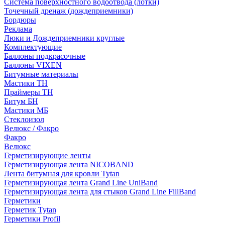
Система поверхностного водоотвода (лотки)
Точечный дренаж (дождеприемники)
Бордюры
Рекламa
Люки и Дождеприемники круглые
Комплектующие
Баллоны подкрасочные
Баллоны VIXEN
Битумные материалы
Мастики ТН
Праймеры ТН
Битум БН
Мастики МБ
Стеклоизол
Велюкс / Факро
Факро
Велюкс
Герметизирующие ленты
Герметизирующая лента NICOBAND
Лента битумная для кровли Tytan
Герметизирующая лента Grand Line UniBand
Герметизирующая лента для стыков Grand Line FillBand
Герметики
Герметик Tytan
Герметики Profil