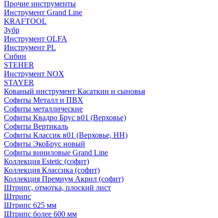
Прочие инструменты
Инструмент Grand Line
KRAFTOOL
Зубр
Инструмент OLFA
Инструмент PL
Сибин
STEHER
Инструмент NOX
STAYER
Кованый инструмент Касаткин и сыновья
Софиты Металл и ПВХ
Софиты металлические
Софиты Квадро Брус в01 (Верховье)
Софиты Вертикаль
Софиты Классик в01 (Верховье, НН)
Софиты ЭкоБрус новый
Софиты виниловые Grand Line
Коллекция Estetic (софит)
Коллекция Классика (софит)
Коллекция Премиум Акрил (софит)
Штрипс, отмотка, плоский лист
Штрипс
Штрипс 625 мм
Штрипс более 600 мм