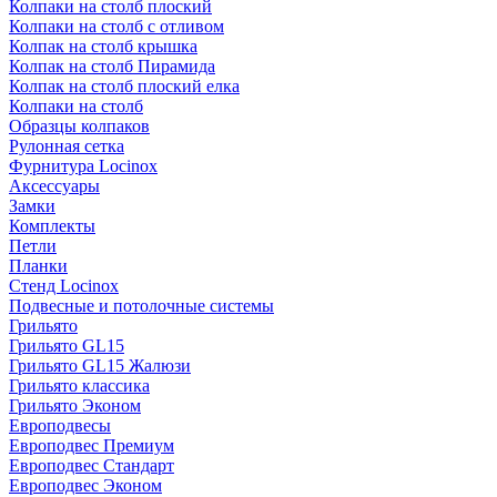
Колпаки на столб плоский
Колпаки на столб с отливом
Колпак на столб крышка
Колпак на столб Пирамида
Колпак на столб плоский елка
Колпаки на столб
Образцы колпаков
Рулонная сетка
Фурнитура Locinox
Аксессуары
Замки
Комплекты
Петли
Планки
Стенд Locinox
Подвесные и потолочные системы
Грильято
Грильято GL15
Грильято GL15 Жалюзи
Грильято классика
Грильято Эконом
Европодвесы
Европодвес Премиум
Европодвес Стандарт
Европодвес Эконом