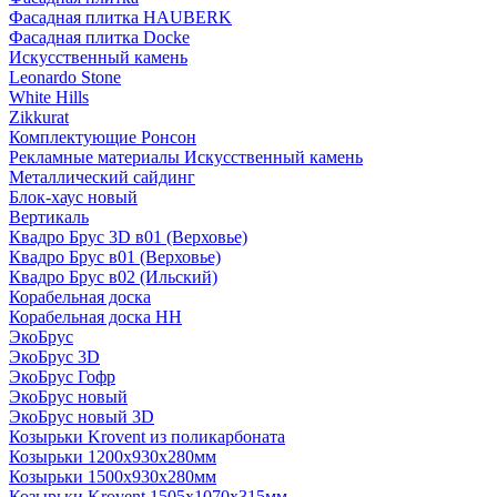
Фасадная плитка HAUBERK
Фасадная плитка Docke
Искусственный камень
Leonardo Stone
White Hills
Zikkurat
Комплектующие Ронсон
Рекламные материалы Искусственный камень
Металлический сайдинг
Блок-хаус новый
Вертикаль
Квадро Брус 3D в01 (Верховье)
Квадро Брус в01 (Верховье)
Квадро Брус в02 (Ильский)
Корабельная доска
Корабельная доска НН
ЭкоБрус
ЭкоБрус 3D
ЭкоБрус Гофр
ЭкоБрус новый
ЭкоБрус новый 3D
Козырьки Krovent из поликарбоната
Козырьки 1200х930х280мм
Козырьки 1500х930х280мм
Козырьки Krovent 1505х1070х315мм