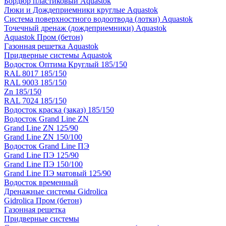
Бордюр пластиковый Aquastok
Люки и Дождеприемники круглые Aquastok
Система поверхностного водоотвода (лотки) Aquastok
Точечный дренаж (дождеприемники) Aquastok
Aquastok Пром (бетон)
Газонная решетка Aquastok
Придверные системы Aquastok
Водосток Оптима Круглый 185/150
RAL 8017 185/150
RAL 9003 185/150
Zn 185/150
RAL 7024 185/150
Водосток краска (заказ) 185/150
Водосток Grand Line ZN
Grand Line ZN 125/90
Grand Line ZN 150/100
Водосток Grand Line ПЭ
Grand Line ПЭ 125/90
Grand Line ПЭ 150/100
Grand Line ПЭ матовый 125/90
Водосток временный
Дренажные системы Gidrolica
Gidrolica Пром (бетон)
Газонная решетка
Придверные системы