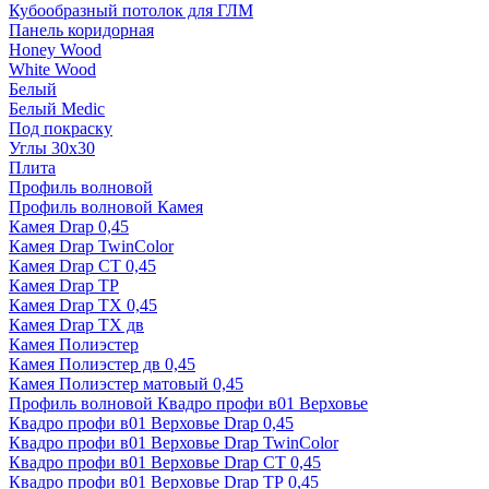
Кубообразный потолок для ГЛМ
Панель коридорная
Honey Wood
White Wood
Белый
Белый Medic
Под покраску
Углы 30х30
Плита
Профиль волновой
Профиль волновой Камея
Камея Drap 0,45
Камея Drap TwinColor
Камея Drap СТ 0,45
Камея Drap ТР
Камея Drap ТХ 0,45
Камея Drap ТХ дв
Камея Полиэстер
Камея Полиэстер дв 0,45
Камея Полиэстер матовый 0,45
Профиль волновой Квадро профи в01 Верховье
Квадро профи в01 Верховье Drap 0,45
Квадро профи в01 Верховье Drap TwinColor
Квадро профи в01 Верховье Drap СТ 0,45
Квадро профи в01 Верховье Drap ТР 0,45