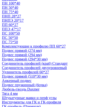
ПН 100*40
ПН 50*40
ПН 75*40
ПНП 28*27
ПНПЭ 20*17
ПП 60*27
ППЭ 47*17
ПС 100*50
ПС 50*50
ПС 75*50
Комплектующие к профилю ПП 60*27
Подвес прямой (274 мм)
Подвес прямой (294 мм)
Подвес прямой (294*30 мм)
Соединитель профилей (краб) Стандарт
Соединитель профилей двухуровневый
Удлинитель профилей 60*27
Подвес прямой (510*30 мм)
Анкерный подвес
Подвес пружинный (бочка)
Дюбель-гвоздь Daxmer
Тяга 4 мм
Штукатурные маяки и перф углы
Инструменты для ГК и ГК-профиля
ГК-профиль (Премиум)