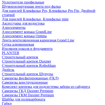
Уплотнители профильные
Шумоизолирующая лента под фальц
Для панелей Кликфальц Pro, Кликфальц Pro Fin, Двойной
стоячий
Для панелей Кликфальц, Кликфальц mini
Аксессуары для водостока
Аэроэлементы
Аэроэлемент конька GrandLine
Аэроэлемент конька Optima
Лента вентиляционная карнизная Grand Line
Сетка алюминиевая
Изоляция цоколя и фундамента
PLANTER
Строительный крепеж
Строительный крепеж Daxmer
Строительный крепеж Rothoblaas
Дюбель
Строительный крепеж Шурупы
Саморeзы фосфатированные (ГКД)
Саморезы конструкционные
Комплект крепежа для подсистемы забора из сайдинга
Саморезы ГКД Daxmer Premium
Саморезы ГКМ Daxmer Premium
Шайбы для поликарбоната
Гайки