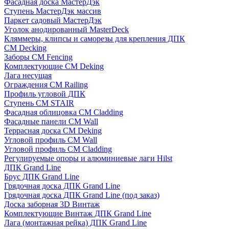
Фасадная доска МастерДэк
Ступень МастерДэк массив
Паркет садовый МастерДэк
Уголок анодированный MasterDeck
Кляммеры, клипсы и саморезы для крепления ДПК
CM Decking
Заборы CM Fencing
Комплектующие CM Deking
Лага несущая
Ограждения CM Railing
Профиль угловой ДПК
Ступень CM STAIR
Фасадная облицовка CM Cladding
Фасадные панели CM Wall
Террасная доска CM Deking
Угловой профиль CM Wall
Угловой профиль CM Cladding
Регулируемые опоры и алюминиевые лаги Hilst
ДПК Grand Line
Брус ДПК Grand Line
Грядочная доска ДПК Grand Line
Грядочная доска ДПК Grand Line (под заказ)
Доска заборная 3D Винтаж
Комплектующие Винтаж ДПК Grand Line
Лага (монтажная рейка) ДПК Grand Line