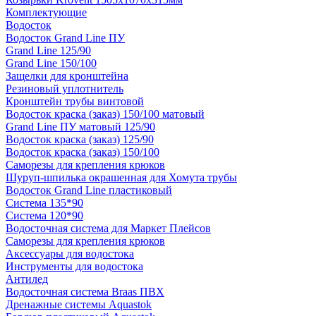
Комплектующие
Водосток
Водосток Grand Line ПУ
Grand Line 125/90
Grand Line 150/100
Защелки для кронштейна
Резиновый уплотнитель
Кронштейн трубы винтовой
Водосток краска (заказ) 150/100 матовый
Grand Line ПУ матовый 125/90
Водосток краска (заказ) 125/90
Водосток краска (заказ) 150/100
Саморезы для крепления крюков
Шуруп-шпилька окрашенная для Хомута трубы
Водосток Grand Line пластиковый
Система 135*90
Система 120*90
Водосточная система для Маркет Плейсов
Саморезы для крепления крюков
Аксессуары для водостока
Инструменты для водостока
Антилед
Водосточная система Braas ПВХ
Дренажные системы Aquastok