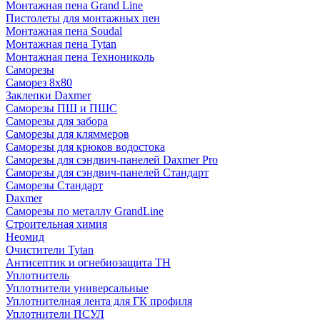
Монтажная пена Grand Linе
Пистолеты для монтажных пен
Монтажная пена Soudal
Монтажная пена Tytan
Монтажная пена Технониколь
Саморезы
Саморез 8х80
Заклепки Daxmer
Саморезы ПШ и ПШС
Саморезы для забора
Саморезы для кляммеров
Саморезы для крюков водостока
Саморезы для сэндвич-панелей Daxmer Pro
Саморезы для сэндвич-панелей Стандарт
Саморезы Стандарт
Daxmer
Саморезы по металлу GrandLine
Строительная химия
Неомид
Очистители Tytan
Антисептик и огнебиозащита ТН
Уплотнитель
Уплотнители универсальные
Уплотнителная лента для ГК профиля
Уплотнители ПСУЛ