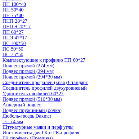
ПН 100*40
ПН 50*40
ПН 75*40
ПНП 28*27
ПНПЭ 20*17
ПП 60*27
ППЭ 47*17
ПС 100*50
ПС 50*50
ПС 75*50
Комплектующие к профилю ПП 60*27
Подвес прямой (274 мм)
Подвес прямой (294 мм)
Подвес прямой (294*30 мм)
Соединитель профилей (краб) Стандарт
Соединитель профилей двухуровневый
Удлинитель профилей 60*27
Подвес прямой (510*30 мм)
Анкерный подвес
Подвес пружинный (бочка)
Дюбель-гвоздь Daxmer
Тяга 4 мм
Штукатурные маяки и перф углы
Инструменты для ГК и ГК-профиля
ГК-профиль (Премиум)