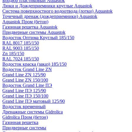
Бордюр пластиковый Aquastok
Люки и Дождеприемники круглые Aquastok
Система поверхностного водоотвода (лотки) Aquastok
Точечный дренаж (дождеприемники) Aquastok
Aquastok Пром (бетон)
Газонная решетка Aquastok
Придверные системы Aquastok
Водосток Оптима Круглый 185/150
RAL 8017 185/150
RAL 9003 185/150
Zn 185/150
RAL 7024 185/150
Водосток краска (заказ) 185/150
Водосток Grand Line ZN
Grand Line ZN 125/90
Grand Line ZN 150/100
Водосток Grand Line ПЭ
Grand Line ПЭ 125/90
Grand Line ПЭ 150/100
Grand Line ПЭ матовый 125/90
Водосток временный
Дренажные системы Gidrolica
Gidrolica Пром (бетон)
Газонная решетка
Придверные системы