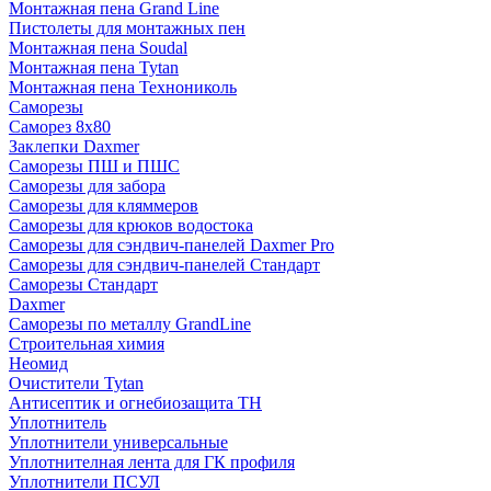
Монтажная пена Grand Linе
Пистолеты для монтажных пен
Монтажная пена Soudal
Монтажная пена Tytan
Монтажная пена Технониколь
Саморезы
Саморез 8х80
Заклепки Daxmer
Саморезы ПШ и ПШС
Саморезы для забора
Саморезы для кляммеров
Саморезы для крюков водостока
Саморезы для сэндвич-панелей Daxmer Pro
Саморезы для сэндвич-панелей Стандарт
Саморезы Стандарт
Daxmer
Саморезы по металлу GrandLine
Строительная химия
Неомид
Очистители Tytan
Антисептик и огнебиозащита ТН
Уплотнитель
Уплотнители универсальные
Уплотнителная лента для ГК профиля
Уплотнители ПСУЛ