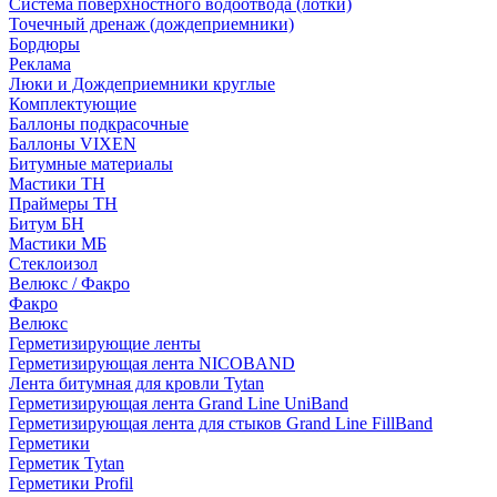
Система поверхностного водоотвода (лотки)
Точечный дренаж (дождеприемники)
Бордюры
Рекламa
Люки и Дождеприемники круглые
Комплектующие
Баллоны подкрасочные
Баллоны VIXEN
Битумные материалы
Мастики ТН
Праймеры ТН
Битум БН
Мастики МБ
Стеклоизол
Велюкс / Факро
Факро
Велюкс
Герметизирующие ленты
Герметизирующая лента NICOBAND
Лента битумная для кровли Tytan
Герметизирующая лента Grand Line UniBand
Герметизирующая лента для стыков Grand Line FillBand
Герметики
Герметик Tytan
Герметики Profil