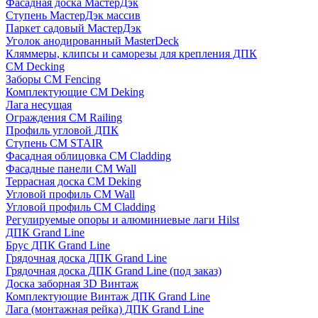
Фасадная доска МастерДэк
Ступень МастерДэк массив
Паркет садовый МастерДэк
Уголок анодированный MasterDeck
Кляммеры, клипсы и саморезы для крепления ДПК
CM Decking
Заборы CM Fencing
Комплектующие CM Deking
Лага несущая
Ограждения CM Railing
Профиль угловой ДПК
Ступень CM STAIR
Фасадная облицовка CM Cladding
Фасадные панели CM Wall
Террасная доска CM Deking
Угловой профиль CM Wall
Угловой профиль CM Cladding
Регулируемые опоры и алюминиевые лаги Hilst
ДПК Grand Line
Брус ДПК Grand Line
Грядочная доска ДПК Grand Line
Грядочная доска ДПК Grand Line (под заказ)
Доска заборная 3D Винтаж
Комплектующие Винтаж ДПК Grand Line
Лага (монтажная рейка) ДПК Grand Line