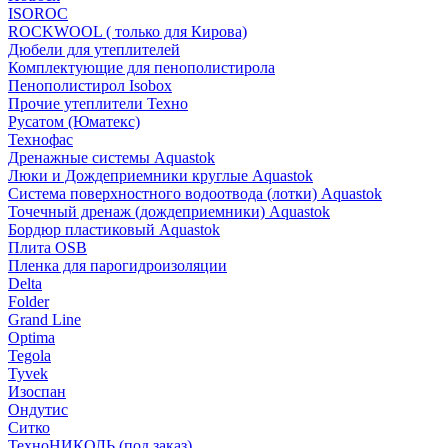
ISOROC
ROCKWOOL ( только для Кирова)
Дюбели для утеплителей
Комплектующие для пенополистирола
Пенополистирол Isobox
Прочие утеплители Техно
Русатом (Юматекс)
Технофас
Дренажные системы Aquastok
Люки и Дождеприемники круглые Aquastok
Система поверхностного водоотвода (лотки) Aquastok
Точечный дренаж (дождеприемники) Aquastok
Бордюр пластиковый Aquastok
Плита OSB
Пленка для парогидроизоляции
Delta
Folder
Grand Line
Optima
Tegola
Tyvek
Изоспан
Ондутис
Ситко
ТехноНИКОЛЬ (под заказ)