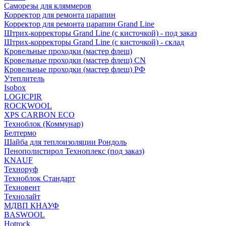
Саморезы для кляммеров
Корректор для ремонта царапин
Корректор для ремонта царапин Grand Line
Штрих-корректоры Grand Line (с кисточкой) - под заказ
Штрих-корректоры Grand Line (с кисточкой) - склад
Кровельные проходки (мастер флеш)
Кровельные проходки (мастер флеш) CN
Кровельные проходки (мастер флеш) РФ
Утеплитель
Isobox
LOGICPIR
ROCKWOOL
XPS CARBON ECO
Техноблок (Коммунар)
Белтермо
Шайба для теплоизоляции Рондоль
Пенополистирол Техноплекс (под заказ)
KNАUF
Технoруф
Техноблок Стандарт
Техновент
Технолайт
МДВП КНАУФ
BASWOOL
Hotrock