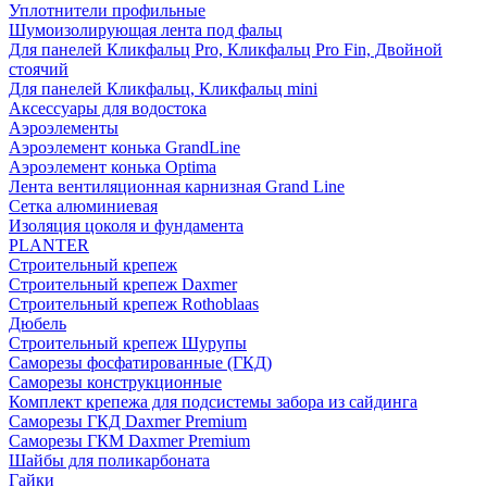
Уплотнители профильные
Шумоизолирующая лента под фальц
Для панелей Кликфальц Pro, Кликфальц Pro Fin, Двойной
стоячий
Для панелей Кликфальц, Кликфальц mini
Аксессуары для водостока
Аэроэлементы
Аэроэлемент конька GrandLine
Аэроэлемент конька Optima
Лента вентиляционная карнизная Grand Line
Сетка алюминиевая
Изоляция цоколя и фундамента
PLANTER
Строительный крепеж
Строительный крепеж Daxmer
Строительный крепеж Rothoblaas
Дюбель
Строительный крепеж Шурупы
Саморeзы фосфатированные (ГКД)
Саморезы конструкционные
Комплект крепежа для подсистемы забора из сайдинга
Саморезы ГКД Daxmer Premium
Саморезы ГКМ Daxmer Premium
Шайбы для поликарбоната
Гайки