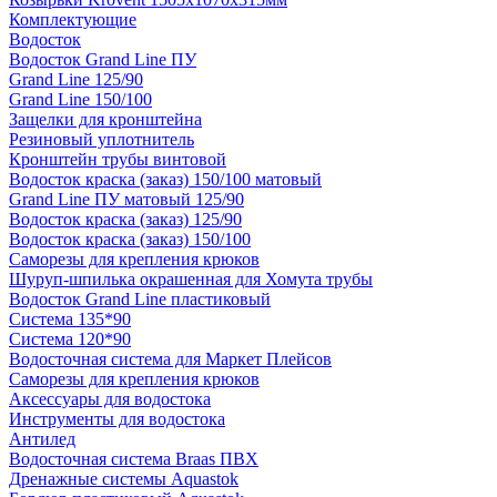
Комплектующие
Водосток
Водосток Grand Line ПУ
Grand Line 125/90
Grand Line 150/100
Защелки для кронштейна
Резиновый уплотнитель
Кронштейн трубы винтовой
Водосток краска (заказ) 150/100 матовый
Grand Line ПУ матовый 125/90
Водосток краска (заказ) 125/90
Водосток краска (заказ) 150/100
Саморезы для крепления крюков
Шуруп-шпилька окрашенная для Хомута трубы
Водосток Grand Line пластиковый
Система 135*90
Система 120*90
Водосточная система для Маркет Плейсов
Саморезы для крепления крюков
Аксессуары для водостока
Инструменты для водостока
Антилед
Водосточная система Braas ПВХ
Дренажные системы Aquastok