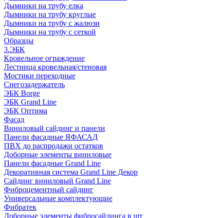
Дымники на трубу елка
Дымники на трубу круглые
Дымники на трубу с жалюзи
Дымники на трубу с сеткой
Образцы
3.ЭБК
Кровельное ограждение
Лестница кровельная/стеновая
Мостики переходные
Снегозадержатель
ЭБК Borge
ЭБК Grand Line
ЭБК Оптима
Фасад
Виниловый сайдинг и панели
Панели фасадные ЯФАСАД
ПВХ до распродажи остатков
Доборные элементы виниловые
Панели фасадные Grand Line
Декоративная система Grand Line Декор
Сайдинг виниловый Grand Line
Фиброцементный сайдинг
Универсальные комплектующие
Фибратек
Доборные элементы фибросайдинга в шт