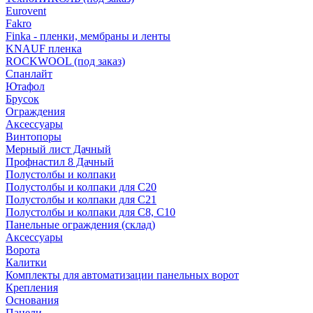
Eurovent
Fakro
Finka - пленки, мембраны и ленты
KNAUF пленка
ROCKWOOL (под заказ)
Спанлайт
Ютафол
Брусок
Ограждения
Аксессуары
Винтопоры
Мерный лист Дачный
Профнастил 8 Дачный
Полустолбы и колпаки
Полустолбы и колпаки для С20
Полустолбы и колпаки для С21
Полустолбы и колпаки для С8, С10
Панельные ограждения (склад)
Аксессуары
Ворота
Калитки
Комплекты для автоматизации панельных ворот
Крепления
Основания
Панели