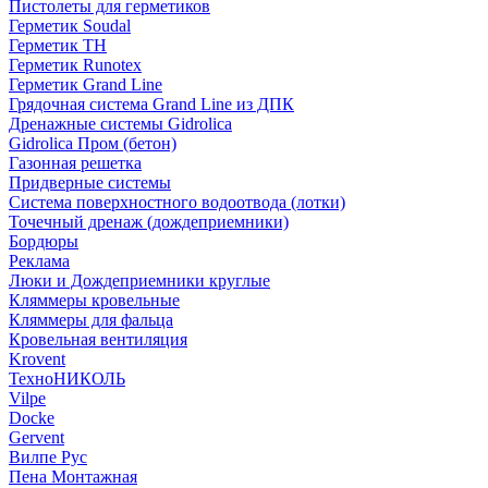
Пистолеты для герметиков
Герметик Soudal
Герметик ТН
Герметик Runotex
Герметик Grand Line
Грядочная система Grand Line из ДПК
Дренажные системы Gidrolica
Gidrolica Пром (бетон)
Газонная решетка
Придверные системы
Система поверхностного водоотвода (лотки)
Точечный дренаж (дождеприемники)
Бордюры
Рекламa
Люки и Дождеприемники круглые
Кляммеры кровельные
Кляммеры для фальца
Кровельная вентиляция
Krovent
ТехноНИКОЛЬ
Vilpe
Docke
Gervent
Вилпе Рус
Пена Монтажнaя