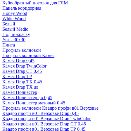
Кубообразный потолок для ГЛМ
Панель коридорная
Honey Wood
White Wood
Белый
Белый Medic
Под покраску
Углы 30х30
Плита
Профиль волновой
Профиль волновой Камея
Камея Drap 0,45
Камея Drap TwinColor
Камея Drap СТ 0,45
Камея Drap ТР
Камея Drap ТХ 0,45
Камея Drap ТХ дв
Камея Полиэстер
Камея Полиэстер дв 0,45
Камея Полиэстер матовый 0,45
Профиль волновой Квадро профи в01 Верховье
Квадро профи в01 Верховье Drap 0,45
Квадро профи в01 Верховье Drap TwinColor
Квадро профи в01 Верховье Drap СТ 0,45
Квадро профи в01 Верховье Drap ТР 0,45