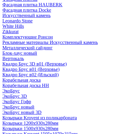
Фасадная плитка HAUBERK
Фасадная плитка Docke
Искусственный камень
Leonardo Stone
White Hills
Zikkurat
Комплектующие Ронсон
Рекламные материалы Искусственный камень
Металлический сайдинг
Блок-хаус новый
Вертикаль
Квадро Брус 3D в01 (Верховье)
Квадро Брус в01 (Верховье)
Квадро Брус в02 (Ильский)
Корабельная доска
Корабельная доска НН
ЭкоБрус
ЭкоБрус 3D
ЭкоБрус Гофр
ЭкоБрус новый
ЭкоБрус новый 3D
Козырьки Krovent из поликарбоната
Козырьки 1200х930х280мм
Козырьки 1500х930х280мм
Козырьки Krovent 1505х1070х315мм