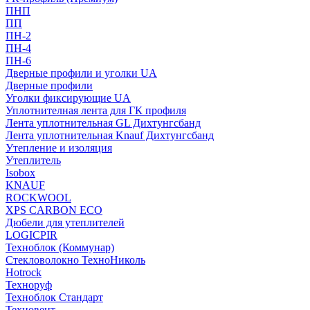
ПНП
ПП
ПН-2
ПН-4
ПН-6
Дверные профили и уголки UA
Дверные профили
Уголки фиксирующие UA
Уплотнителная лента для ГК профиля
Лента уплотнительная GL Дихтунгсбанд
Лента уплотнительная Knauf Дихтунгсбанд
Утепление и изоляция
Утеплитель
Isobox
KNAUF
ROCKWOOL
XPS CARBON ECO
Дюбели для утеплителей
LOGICPIR
Техноблок (Коммунар)
Стекловолокно ТехноНиколь
Hotrock
Технoруф
Техноблок Стандарт
Техновент