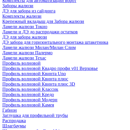
Комплекты для автоматизации ворот
Заборы жалюзи
ДЭ для забора из сайдинга
Комплекты жалюзи
Крепежный вкладыш для Забора жалюзи
Ламели жалюзи Токио
Ламели и ДЭ до распродажи остатков
ДЭ для забора жалюзи
ДЭ забора для горизонтального монтажа штакетника
Ламели жалюзи Милан/Милан Слим
Ламели жалюзи Палермо
Ламели жалюзи Техас
Профиль волновой
Профиль волновой Квадро профи v01 Верховье
Профиль волновой Квинта Uno
Профиль волновой Квинта плюс
Профиль волновой Квинта плюс 3D
Профиль волновой Классик
Профиль волновой Кредо
Профиль волновой Модерн
Профиль волновой Камея
Габион
Заглушка для профильной трубы
Распродажа
Шлагбаумы