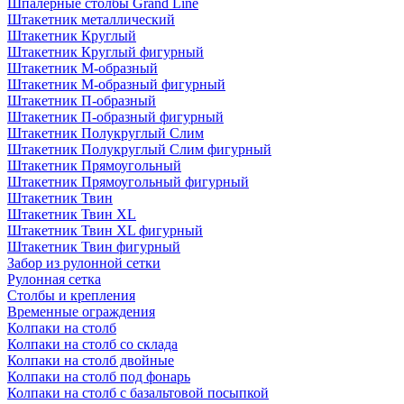
Шпалерные столбы Grand Line
Штакетник металлический
Штакетник Круглый
Штакетник Круглый фигурный
Штакетник М-образный
Штакетник М-образный фигурный
Штакетник П-образный
Штакетник П-образный фигурный
Штакетник Полукруглый Слим
Штакетник Полукруглый Слим фигурный
Штакетник Прямоугольный
Штакетник Прямоугольный фигурный
Штакетник Твин
Штакетник Твин XL
Штакетник Твин XL фигурный
Штакетник Твин фигурный
Забор из рулонной сетки
Рулонная сетка
Столбы и крепления
Временные ограждения
Колпаки на столб
Колпаки на столб со склада
Колпаки на столб двoйные
Колпаки на столб под фонарь
Колпаки на столб с базальтовой посыпкой