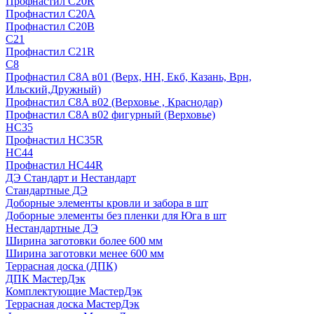
Профнастил С20R
Профнастил С20А
Профнастил С20В
C21
Профнастил С21R
C8
Профнастил С8A в01 (Верх, НН, Екб, Казань, Врн,
Ильский,Дружный)
Профнастил С8A в02 (Верховье , Краснодар)
Профнастил С8A в02 фигурный (Верховье)
HС35
Профнастил HC35R
НС44
Профнастил НС44R
ДЭ Стандарт и Нестандарт
Стандартные ДЭ
Доборные элементы кровли и забора в шт
Доборные элементы без пленки для Юга в шт
Нестандартные ДЭ
Ширина заготовки более 600 мм
Ширина заготовки менее 600 мм
Террасная доска (ДПК)
ДПК МастерДэк
Комплектующие МастерДэк
Террасная доска МастерДэк