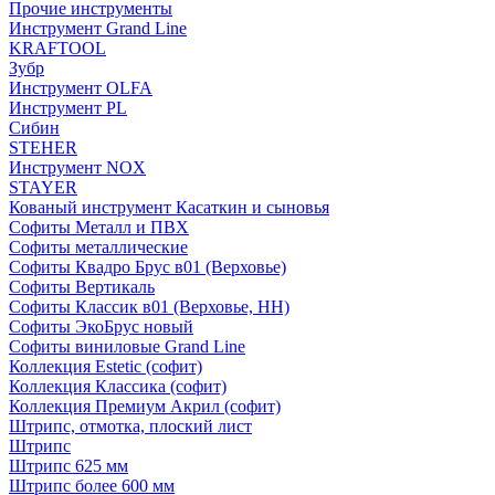
Прочие инструменты
Инструмент Grand Line
KRAFTOOL
Зубр
Инструмент OLFA
Инструмент PL
Сибин
STEHER
Инструмент NOX
STAYER
Кованый инструмент Касаткин и сыновья
Софиты Металл и ПВХ
Софиты металлические
Софиты Квадро Брус в01 (Верховье)
Софиты Вертикаль
Софиты Классик в01 (Верховье, НН)
Софиты ЭкоБрус новый
Софиты виниловые Grand Line
Коллекция Estetic (софит)
Коллекция Классика (софит)
Коллекция Премиум Акрил (софит)
Штрипс, отмотка, плоский лист
Штрипс
Штрипс 625 мм
Штрипс более 600 мм