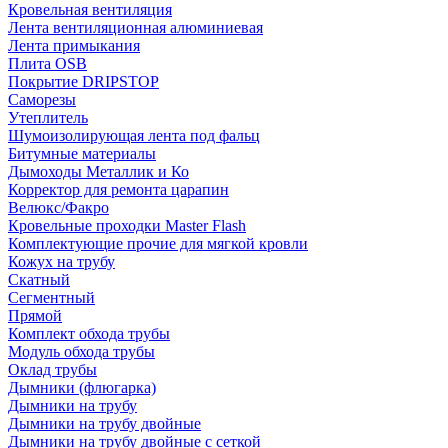
Кровельная вентиляция
Лента вентиляционная алюминиевая
Лента примыкания
Плита OSB
Покрытие DRIPSTOP
Саморезы
Утеплитель
Шумоизолирующая лента под фальц
Битумные материалы
Дымоходы Металлик и Ко
Корректор для ремонта царапин
Велюкс/Факро
Кровельные проходки Master Flash
Комплектующие прочие для мягкой кровли
Кожух на трубу
Скатный
Сегментный
Прямой
Комплект обхода трубы
Модуль обхода трубы
Оклад трубы
Дымники (флюгарка)
Дымники на трубу
Дымники на трубу двoйные
Дымники на трубу двoйные с сеткой