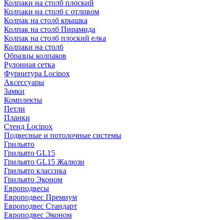
Колпаки на столб плоский
Колпаки на столб с отливом
Колпак на столб крышка
Колпак на столб Пирамида
Колпак на столб плоский елка
Колпаки на столб
Образцы колпаков
Рулонная сетка
Фурнитура Locinox
Аксессуары
Замки
Комплекты
Петли
Планки
Стенд Locinox
Подвесные и потолочные системы
Грильято
Грильято GL15
Грильято GL15 Жалюзи
Грильято классика
Грильято Эконом
Европодвесы
Европодвес Премиум
Европодвес Стандарт
Европодвес Эконом