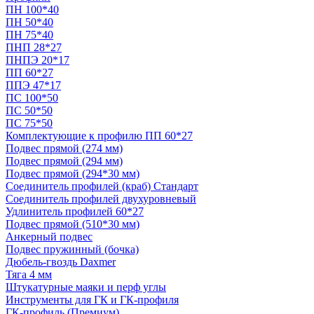
ПН 100*40
ПН 50*40
ПН 75*40
ПНП 28*27
ПНПЭ 20*17
ПП 60*27
ППЭ 47*17
ПС 100*50
ПС 50*50
ПС 75*50
Комплектующие к профилю ПП 60*27
Подвес прямой (274 мм)
Подвес прямой (294 мм)
Подвес прямой (294*30 мм)
Соединитель профилей (краб) Стандарт
Соединитель профилей двухуровневый
Удлинитель профилей 60*27
Подвес прямой (510*30 мм)
Анкерный подвес
Подвес пружинный (бочка)
Дюбель-гвоздь Daxmer
Тяга 4 мм
Штукатурные маяки и перф углы
Инструменты для ГК и ГК-профиля
ГК-профиль (Премиум)