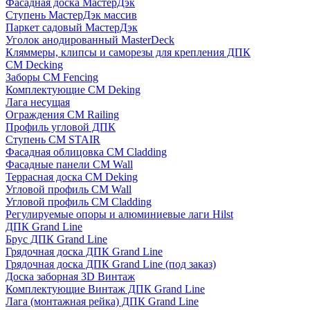
Фасадная доска МастерДэк
Ступень МастерДэк массив
Паркет садовый МастерДэк
Уголок анодированный MasterDeck
Кляммеры, клипсы и саморезы для крепления ДПК
CM Decking
Заборы CM Fencing
Комплектующие CM Deking
Лага несущая
Ограждения CM Railing
Профиль угловой ДПК
Ступень CM STAIR
Фасадная облицовка CM Cladding
Фасадные панели CM Wall
Террасная доска CM Deking
Угловой профиль CM Wall
Угловой профиль CM Cladding
Регулируемые опоры и алюминиевые лаги Hilst
ДПК Grand Line
Брус ДПК Grand Line
Грядочная доска ДПК Grand Line
Грядочная доска ДПК Grand Line (под заказ)
Доска заборная 3D Винтаж
Комплектующие Винтаж ДПК Grand Line
Лага (монтажная рейка) ДПК Grand Line