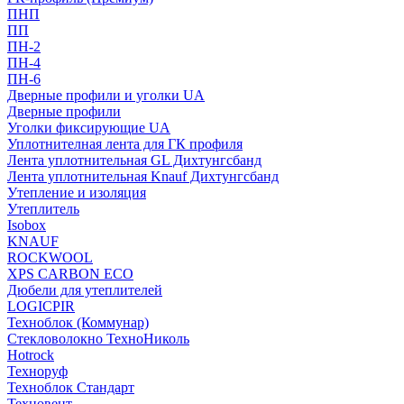
ПНП
ПП
ПН-2
ПН-4
ПН-6
Дверные профили и уголки UA
Дверные профили
Уголки фиксирующие UA
Уплотнителная лента для ГК профиля
Лента уплотнительная GL Дихтунгсбанд
Лента уплотнительная Knauf Дихтунгсбанд
Утепление и изоляция
Утеплитель
Isobox
KNAUF
ROCKWOOL
XPS CARBON ECO
Дюбели для утеплителей
LOGICPIR
Техноблок (Коммунар)
Стекловолокно ТехноНиколь
Hotrock
Технoруф
Техноблок Стандарт
Техновент