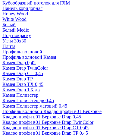
Кубообразный потолок для ГЛМ
Панель коридорная
Honey Wood
White Wood
Белый
Белый Medic
Под покраску
Углы 30х30
Плита
Профиль волновой
Профиль волновой Камея
Камея Drap 0,45
Камея Drap TwinColor
Камея Drap СТ 0,45
Камея Drap ТР
Камея Drap ТХ 0,45
Камея Drap ТХ дв
Камея Полиэстер
Камея Полиэстер дв 0,45
Камея Полиэстер матовый 0,45
Профиль волновой Квадро профи в01 Верховье
Квадро профи в01 Верховье Drap 0,45
Квадро профи в01 Верховье Drap TwinColor
Квадро профи в01 Верховье Drap СТ 0,45
Квадро профи в01 Верховье Drap ТР 0,45