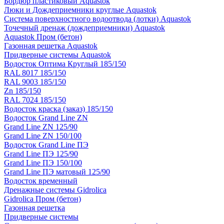
Бордюр пластиковый Aquastok
Люки и Дождеприемники круглые Aquastok
Система поверхностного водоотвода (лотки) Aquastok
Точечный дренаж (дождеприемники) Aquastok
Aquastok Пром (бетон)
Газонная решетка Aquastok
Придверные системы Aquastok
Водосток Оптима Круглый 185/150
RAL 8017 185/150
RAL 9003 185/150
Zn 185/150
RAL 7024 185/150
Водосток краска (заказ) 185/150
Водосток Grand Line ZN
Grand Line ZN 125/90
Grand Line ZN 150/100
Водосток Grand Line ПЭ
Grand Line ПЭ 125/90
Grand Line ПЭ 150/100
Grand Line ПЭ матовый 125/90
Водосток временный
Дренажные системы Gidrolica
Gidrolica Пром (бетон)
Газонная решетка
Придверные системы