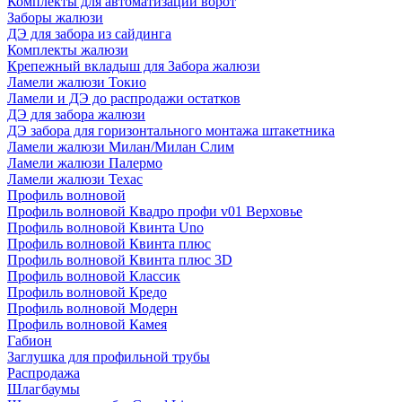
Комплекты для автоматизации ворот
Заборы жалюзи
ДЭ для забора из сайдинга
Комплекты жалюзи
Крепежный вкладыш для Забора жалюзи
Ламели жалюзи Токио
Ламели и ДЭ до распродажи остатков
ДЭ для забора жалюзи
ДЭ забора для горизонтального монтажа штакетника
Ламели жалюзи Милан/Милан Слим
Ламели жалюзи Палермо
Ламели жалюзи Техас
Профиль волновой
Профиль волновой Квадро профи v01 Верховье
Профиль волновой Квинта Uno
Профиль волновой Квинта плюс
Профиль волновой Квинта плюс 3D
Профиль волновой Классик
Профиль волновой Кредо
Профиль волновой Модерн
Профиль волновой Камея
Габион
Заглушка для профильной трубы
Распродажа
Шлагбаумы