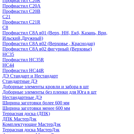
Профнастил С20R
Профнастил С20А
Профнастил С20В
C21
Профнастил С21R
C8
Профнастил С8A в01 (Верх, НН, Екб, Казань, Врн,
Ильский,Дружный)
Профнастил С8A в02 (Верховье , Краснодар)
Профнастил С8A в02 фигурный (Верховье)
HС35
Профнастил HC35R
НС44
Профнастил НС44R
ДЭ Стандарт и Нестандарт
Стандартные ДЭ
Доборные элементы кровли и забора в шт
Доборные элементы без пленки для Юга в шт
Нестандартные ДЭ
Ширина заготовки более 600 мм
Ширина заготовки менее 600 мм
Террасная доска (ДПК)
ДПК МастерДэк
Комплектующие МастерДэк
Террасная доска МастерДэк