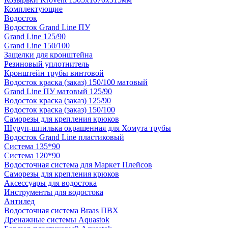
Комплектующие
Водосток
Водосток Grand Line ПУ
Grand Line 125/90
Grand Line 150/100
Защелки для кронштейна
Резиновый уплотнитель
Кронштейн трубы винтовой
Водосток краска (заказ) 150/100 матовый
Grand Line ПУ матовый 125/90
Водосток краска (заказ) 125/90
Водосток краска (заказ) 150/100
Саморезы для крепления крюков
Шуруп-шпилька окрашенная для Хомута трубы
Водосток Grand Line пластиковый
Система 135*90
Система 120*90
Водосточная система для Маркет Плейсов
Саморезы для крепления крюков
Аксессуары для водостока
Инструменты для водостока
Антилед
Водосточная система Braas ПВХ
Дренажные системы Aquastok