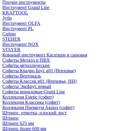
Прочие инструменты
Инструмент Grand Line
KRAFTOOL
Зубр
Инструмент OLFA
Инструмент PL
Сибин
STEHER
Инструмент NOX
STAYER
Кованый инструмент Касаткин и сыновья
Софиты Металл и ПВХ
Софиты металлические
Софиты Квадро Брус в01 (Верховье)
Софиты Вертикаль
Софиты Классик в01 (Верховье, НН)
Софиты ЭкоБрус новый
Софиты виниловые Grand Line
Коллекция Estetic (софит)
Коллекция Классика (софит)
Коллекция Премиум Акрил (софит)
Штрипс, отмотка, плоский лист
Штрипс
Штрипс 625 мм
Штрипс более 600 мм