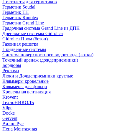
Пистолеты для герметиков
Герметик Soudal
Герметик ТН
Герметик Runotex
Герметик Grand Line
Грядочная система Grand Line из ДПК
Дренажные системы Gidrolica
Gidrolica Пром (бетон)
Газонная решетка
Придверные системы
Система поверхностного водоотвода (лотки)
Точечный дренаж (дождеприемники)
Бордюры
Рекламa
Люки и Дождеприемники круглые
Кляммеры кровельные
Кляммеры для фальца
Кровельная вентиляция
Krovent
ТехноНИКОЛЬ
Vilpe
Docke
Gervent
Вилпе Рус
Пена Монтажнaя