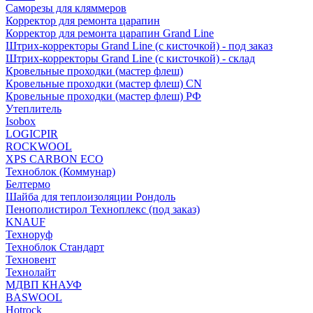
Саморезы для кляммеров
Корректор для ремонта царапин
Корректор для ремонта царапин Grand Line
Штрих-корректоры Grand Line (с кисточкой) - под заказ
Штрих-корректоры Grand Line (с кисточкой) - склад
Кровельные проходки (мастер флеш)
Кровельные проходки (мастер флеш) CN
Кровельные проходки (мастер флеш) РФ
Утеплитель
Isobox
LOGICPIR
ROCKWOOL
XPS CARBON ECO
Техноблок (Коммунар)
Белтермо
Шайба для теплоизоляции Рондоль
Пенополистирол Техноплекс (под заказ)
KNАUF
Технoруф
Техноблок Стандарт
Техновент
Технолайт
МДВП КНАУФ
BASWOOL
Hotrock