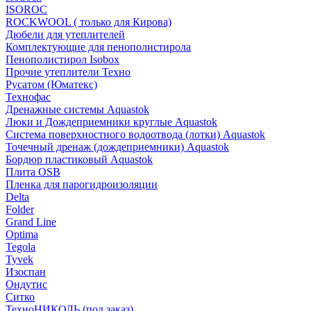
ISOROC
ROCKWOOL ( только для Кирова)
Дюбели для утеплителей
Комплектующие для пенополистирола
Пенополистирол Isobox
Прочие утеплители Техно
Русатом (Юматекс)
Технофас
Дренажные системы Aquastok
Люки и Дождеприемники круглые Aquastok
Система поверхностного водоотвода (лотки) Aquastok
Точечный дренаж (дождеприемники) Aquastok
Бордюр пластиковый Aquastok
Плита OSB
Пленка для парогидроизоляции
Delta
Folder
Grand Line
Optima
Tegola
Tyvek
Изоспан
Ондутис
Ситко
ТехноНИКОЛЬ (под заказ)