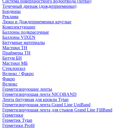
Система поверхностного водоотвода (лотки)
Точечный дренаж (дождеприемники)
Бордюры
Рекламa
Люки и Дождеприемники круглые
Комплектующие
Баллоны подкрасочные
Баллоны VIXEN
Битумные материалы
Мастики ТН
Праймеры ТН
Битум БН
Мастики МБ
Стеклоизол
Велюкс / Факро
Факро
Велюкс
Герметизирующие ленты
Герметизирующая лента NICOBAND
Лента битумная для кровли Tytan
Герметизирующая лента Grand Line UniBand
Герметизирующая лента для стыков Grand Line FillBand
Герметики
Герметик Tytan
Герметики Profil