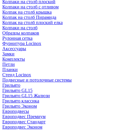
Колпаки на столб плоский
Колпаки на столб с отливом
Колпак на столб крышка
Колпак на столб Пирамида
Колпак на столб плоский елка
Колпаки на столб
Образцы колпаков
Рулонная сетка
Фурнитура Locinox
Аксессуары
Замки
Комплекты
Петли
Планки
Стенд Locinox
Подвесные и потолочные системы
Грильято
Грильято GL15
Грильято GL15 Жалюзи
Грильято классика
Грильято Эконом
Европодвесы
Европодвес Премиум
Европодвес Стандарт
Европодвес Эконом