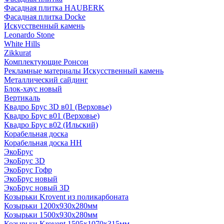
Фасадная плитка HAUBERK
Фасадная плитка Docke
Искусственный камень
Leonardo Stone
White Hills
Zikkurat
Комплектующие Ронсон
Рекламные материалы Искусственный камень
Металлический сайдинг
Блок-хаус новый
Вертикаль
Квадро Брус 3D в01 (Верховье)
Квадро Брус в01 (Верховье)
Квадро Брус в02 (Ильский)
Корабельная доска
Корабельная доска НН
ЭкоБрус
ЭкоБрус 3D
ЭкоБрус Гофр
ЭкоБрус новый
ЭкоБрус новый 3D
Козырьки Krovent из поликарбоната
Козырьки 1200х930х280мм
Козырьки 1500х930х280мм
Козырьки Krovent 1505х1070х315мм