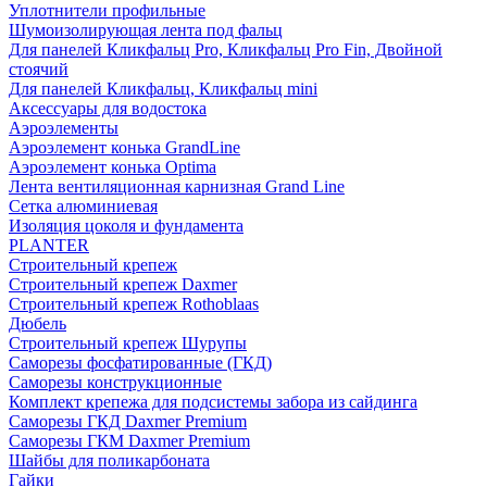
Уплотнители профильные
Шумоизолирующая лента под фальц
Для панелей Кликфальц Pro, Кликфальц Pro Fin, Двойной
стоячий
Для панелей Кликфальц, Кликфальц mini
Аксессуары для водостока
Аэроэлементы
Аэроэлемент конька GrandLine
Аэроэлемент конька Optima
Лента вентиляционная карнизная Grand Line
Сетка алюминиевая
Изоляция цоколя и фундамента
PLANTER
Строительный крепеж
Строительный крепеж Daxmer
Строительный крепеж Rothoblaas
Дюбель
Строительный крепеж Шурупы
Саморeзы фосфатированные (ГКД)
Саморезы конструкционные
Комплект крепежа для подсистемы забора из сайдинга
Саморезы ГКД Daxmer Premium
Саморезы ГКМ Daxmer Premium
Шайбы для поликарбоната
Гайки