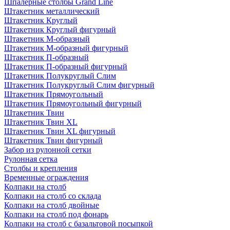
Шпалерные столбы Grand Line
Штакетник металлический
Штакетник Круглый
Штакетник Круглый фигурный
Штакетник М-образный
Штакетник М-образный фигурный
Штакетник П-образный
Штакетник П-образный фигурный
Штакетник Полукруглый Слим
Штакетник Полукруглый Слим фигурный
Штакетник Прямоугольный
Штакетник Прямоугольный фигурный
Штакетник Твин
Штакетник Твин XL
Штакетник Твин XL фигурный
Штакетник Твин фигурный
Забор из рулонной сетки
Рулонная сетка
Столбы и крепления
Временные ограждения
Колпаки на столб
Колпаки на столб со склада
Колпаки на столб двoйные
Колпаки на столб под фонарь
Колпаки на столб с базальтовой посыпкой