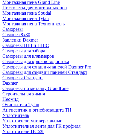
Монтажная пена Grand Linе
Пистолеты для монтажных пен
Монтажная пена Soudal
Монтажная пена Tytan
Монтажная пена Технониколь
Саморезы
Саморез 8х80
Заклепки Daxmer
Саморезы ПШ и ПШС
Саморезы для забора
Саморезы для кляммеров
Саморезы для крюков водостока
Саморезы для сэндвич-панелей Daxmer Pro
Саморезы для сэндвич-панелей Стандарт
Саморезы Стандарт
Daxmer
Саморезы по металлу GrandLine
Строительная химия
Неомид
Очистители Tytan
Антисептик и огнебиозащита ТН
Уплотнитель
Уплотнители универсальные
Уплотнителная лента для ГК профиля
Уплотнители ПСУЛ