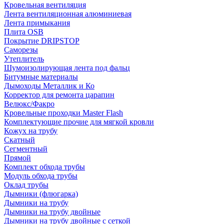
Кровельная вентиляция
Лента вентиляционная алюминиевая
Лента примыкания
Плита OSB
Покрытие DRIPSTOP
Саморезы
Утеплитель
Шумоизолирующая лента под фальц
Битумные материалы
Дымоходы Металлик и Ко
Корректор для ремонта царапин
Велюкс/Факро
Кровельные проходки Master Flash
Комплектующие прочие для мягкой кровли
Кожух на трубу
Скатный
Сегментный
Прямой
Комплект обхода трубы
Модуль обхода трубы
Оклад трубы
Дымники (флюгарка)
Дымники на трубу
Дымники на трубу двoйные
Дымники на трубу двoйные с сеткой