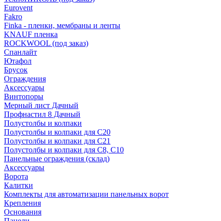
Eurovent
Fakro
Finka - пленки, мембраны и ленты
KNAUF пленка
ROCKWOOL (под заказ)
Спанлайт
Ютафол
Брусок
Ограждения
Аксессуары
Винтопоры
Мерный лист Дачный
Профнастил 8 Дачный
Полустолбы и колпаки
Полустолбы и колпаки для С20
Полустолбы и колпаки для С21
Полустолбы и колпаки для С8, С10
Панельные ограждения (склад)
Аксессуары
Ворота
Калитки
Комплекты для автоматизации панельных ворот
Крепления
Основания
Панели