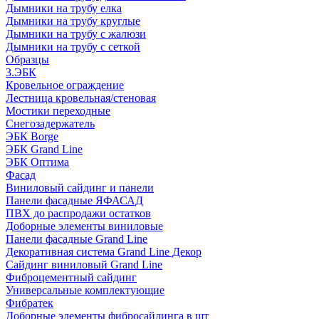
Дымники на трубу елка
Дымники на трубу круглые
Дымники на трубу с жалюзи
Дымники на трубу с сеткой
Образцы
3.ЭБК
Кровельное ограждение
Лестница кровельная/стеновая
Мостики переходные
Снегозадержатель
ЭБК Borge
ЭБК Grand Line
ЭБК Оптима
Фасад
Виниловый сайдинг и панели
Панели фасадные ЯФАСАД
ПВХ до распродажи остатков
Доборные элементы виниловые
Панели фасадные Grand Line
Декоративная система Grand Line Декор
Сайдинг виниловый Grand Line
Фиброцементный сайдинг
Универсальные комплектующие
Фибратек
Доборные элементы фибросайдинга в шт