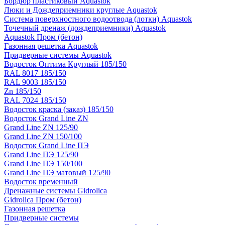
Бордюр пластиковый Aquastok
Люки и Дождеприемники круглые Aquastok
Система поверхностного водоотвода (лотки) Aquastok
Точечный дренаж (дождеприемники) Aquastok
Aquastok Пром (бетон)
Газонная решетка Aquastok
Придверные системы Aquastok
Водосток Оптима Круглый 185/150
RAL 8017 185/150
RAL 9003 185/150
Zn 185/150
RAL 7024 185/150
Водосток краска (заказ) 185/150
Водосток Grand Line ZN
Grand Line ZN 125/90
Grand Line ZN 150/100
Водосток Grand Line ПЭ
Grand Line ПЭ 125/90
Grand Line ПЭ 150/100
Grand Line ПЭ матовый 125/90
Водосток временный
Дренажные системы Gidrolica
Gidrolica Пром (бетон)
Газонная решетка
Придверные системы