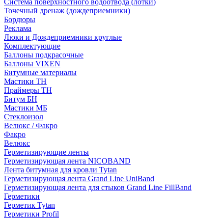
Система поверхностного водоотвода (лотки)
Точечный дренаж (дождеприемники)
Бордюры
Рекламa
Люки и Дождеприемники круглые
Комплектующие
Баллоны подкрасочные
Баллоны VIXEN
Битумные материалы
Мастики ТН
Праймеры ТН
Битум БН
Мастики МБ
Стеклоизол
Велюкс / Факро
Факро
Велюкс
Герметизирующие ленты
Герметизирующая лента NICOBAND
Лента битумная для кровли Tytan
Герметизирующая лента Grand Line UniBand
Герметизирующая лента для стыков Grand Line FillBand
Герметики
Герметик Tytan
Герметики Profil