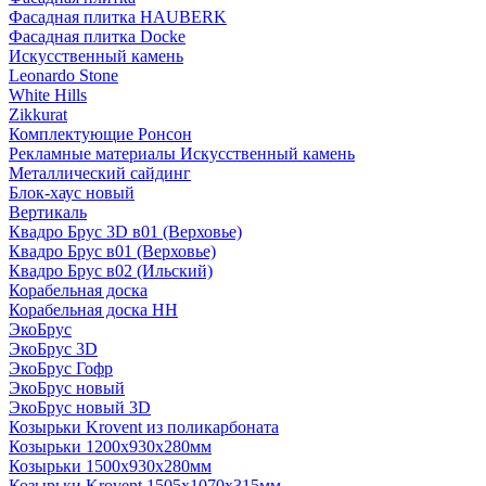
Фасадная плитка HAUBERK
Фасадная плитка Docke
Искусственный камень
Leonardo Stone
White Hills
Zikkurat
Комплектующие Ронсон
Рекламные материалы Искусственный камень
Металлический сайдинг
Блок-хаус новый
Вертикаль
Квадро Брус 3D в01 (Верховье)
Квадро Брус в01 (Верховье)
Квадро Брус в02 (Ильский)
Корабельная доска
Корабельная доска НН
ЭкоБрус
ЭкоБрус 3D
ЭкоБрус Гофр
ЭкоБрус новый
ЭкоБрус новый 3D
Козырьки Krovent из поликарбоната
Козырьки 1200х930х280мм
Козырьки 1500х930х280мм
Козырьки Krovent 1505х1070х315мм