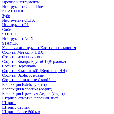
Прочие инструменты
Инструмент Grand Line
KRAFTOOL
Зубр
Инструмент OLFA
Инструмент PL
Сибин
STEHER
Инструмент NOX
STAYER
Кованый инструмент Касаткин и сыновья
Софиты Металл и ПВХ
Софиты металлические
Софиты Квадро Брус в01 (Верховье)
Софиты Вертикаль
Софиты Классик в01 (Верховье, НН)
Софиты ЭкоБрус новый
Софиты виниловые Grand Line
Коллекция Estetic (софит)
Коллекция Классика (софит)
Коллекция Премиум Акрил (софит)
Штрипс, отмотка, плоский лист
Штрипс
Штрипс 625 мм
Штрипс более 600 мм