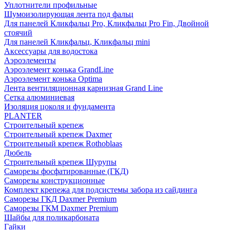
Уплотнители профильные
Шумоизолирующая лента под фальц
Для панелей Кликфальц Pro, Кликфальц Pro Fin, Двойной
стоячий
Для панелей Кликфальц, Кликфальц mini
Аксессуары для водостока
Аэроэлементы
Аэроэлемент конька GrandLine
Аэроэлемент конька Optima
Лента вентиляционная карнизная Grand Line
Сетка алюминиевая
Изоляция цоколя и фундамента
PLANTER
Строительный крепеж
Строительный крепеж Daxmer
Строительный крепеж Rothoblaas
Дюбель
Строительный крепеж Шурупы
Саморeзы фосфатированные (ГКД)
Саморезы конструкционные
Комплект крепежа для подсистемы забора из сайдинга
Саморезы ГКД Daxmer Premium
Саморезы ГКМ Daxmer Premium
Шайбы для поликарбоната
Гайки