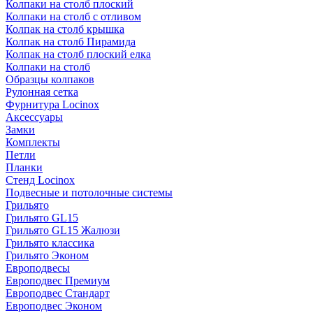
Колпаки на столб плоский
Колпаки на столб с отливом
Колпак на столб крышка
Колпак на столб Пирамида
Колпак на столб плоский елка
Колпаки на столб
Образцы колпаков
Рулонная сетка
Фурнитура Locinox
Аксессуары
Замки
Комплекты
Петли
Планки
Стенд Locinox
Подвесные и потолочные системы
Грильято
Грильято GL15
Грильято GL15 Жалюзи
Грильято классика
Грильято Эконом
Европодвесы
Европодвес Премиум
Европодвес Стандарт
Европодвес Эконом