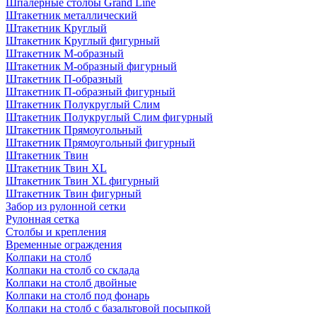
Шпалерные столбы Grand Line
Штакетник металлический
Штакетник Круглый
Штакетник Круглый фигурный
Штакетник М-образный
Штакетник М-образный фигурный
Штакетник П-образный
Штакетник П-образный фигурный
Штакетник Полукруглый Слим
Штакетник Полукруглый Слим фигурный
Штакетник Прямоугольный
Штакетник Прямоугольный фигурный
Штакетник Твин
Штакетник Твин XL
Штакетник Твин XL фигурный
Штакетник Твин фигурный
Забор из рулонной сетки
Рулонная сетка
Столбы и крепления
Временные ограждения
Колпаки на столб
Колпаки на столб со склада
Колпаки на столб двoйные
Колпаки на столб под фонарь
Колпаки на столб с базальтовой посыпкой