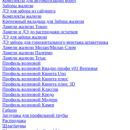
Комплекты для автоматизации ворот
Заборы жалюзи
ДЭ для забора из сайдинга
Комплекты жалюзи
Крепежный вкладыш для Забора жалюзи
Ламели жалюзи Токио
Ламели и ДЭ до распродажи остатков
ДЭ для забора жалюзи
ДЭ забора для горизонтального монтажа штакетника
Ламели жалюзи Милан/Милан Слим
Ламели жалюзи Палермо
Ламели жалюзи Техас
Профиль волновой
Профиль волновой Квадро профи v01 Верховье
Профиль волновой Квинта Uno
Профиль волновой Квинта плюс
Профиль волновой Квинта плюс 3D
Профиль волновой Классик
Профиль волновой Кредо
Профиль волновой Модерн
Профиль волновой Камея
Габион
Заглушка для профильной трубы
Распродажа
Шлагбаумы