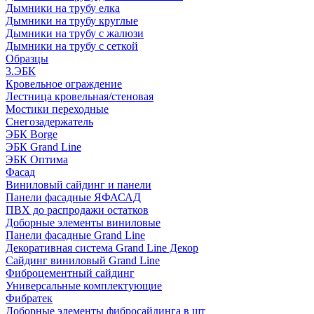
Дымники на трубу елка
Дымники на трубу круглые
Дымники на трубу с жалюзи
Дымники на трубу с сеткой
Образцы
3.ЭБК
Кровельное ограждение
Лестница кровельная/стеновая
Мостики переходные
Снегозадержатель
ЭБК Borge
ЭБК Grand Line
ЭБК Оптима
Фасад
Виниловый сайдинг и панели
Панели фасадные ЯФАСАД
ПВХ до распродажи остатков
Доборные элементы виниловые
Панели фасадные Grand Line
Декоративная система Grand Line Декор
Сайдинг виниловый Grand Line
Фиброцементный сайдинг
Универсальные комплектующие
Фибратек
Доборные элементы фибросайдинга в шт