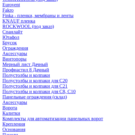
Eurovent
Fakro
Finka - пленки, мембраны и ленты
KNAUF пленка
ROCKWOOL (под заказ)
Спанлайт
Ютафол
Брусок
Ограждения
Аксессуары
Винтопоры
Мерный лист Дачный
Профнастил 8 Дачный
Полустолбы и колпаки
Полустолбы и колпаки для С20
Полустолбы и колпаки для С21
Полустолбы и колпаки для С8, С10
Панельные ограждения (склад)
Аксессуары
Ворота
Калитки
Комплекты для автоматизации панельных ворот
Крепления
Основания
Панели