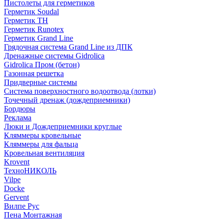
Пистолеты для герметиков
Герметик Soudal
Герметик ТН
Герметик Runotex
Герметик Grand Line
Грядочная система Grand Line из ДПК
Дренажные системы Gidrolica
Gidrolica Пром (бетон)
Газонная решетка
Придверные системы
Система поверхностного водоотвода (лотки)
Точечный дренаж (дождеприемники)
Бордюры
Рекламa
Люки и Дождеприемники круглые
Кляммеры кровельные
Кляммеры для фальца
Кровельная вентиляция
Krovent
ТехноНИКОЛЬ
Vilpe
Docke
Gervent
Вилпе Рус
Пена Монтажнaя