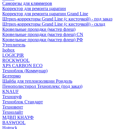
Саморезы для кляммеров
Корректор для ремонта царапин
Корректор для ремонта царапин Grand Line
Штрих-корректоры Grand Line (с кисточкой) - под заказ
Штрих-корректоры Grand Line (с кисточкой) - склад
Кровельные проходки (мастер флеш)
Кровельные проходки (мастер флеш) CN
Кровельные проходки (мастер флеш) РФ
Утеплитель
Isobox
LOGICPIR
ROCKWOOL
XPS CARBON ECO
Техноблок (Коммунар)
Белтермо
Шайба для теплоизоляции Рондоль
Пенополистирол Техноплекс (под заказ)
KNАUF
Технoруф
Техноблок Стандарт
Техновент
Технолайт
МДВП КНАУФ
BASWOOL
Hotrock