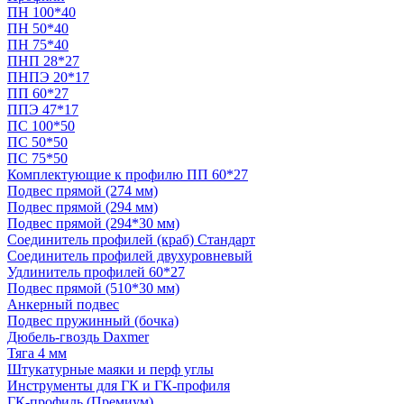
ПН 100*40
ПН 50*40
ПН 75*40
ПНП 28*27
ПНПЭ 20*17
ПП 60*27
ППЭ 47*17
ПС 100*50
ПС 50*50
ПС 75*50
Комплектующие к профилю ПП 60*27
Подвес прямой (274 мм)
Подвес прямой (294 мм)
Подвес прямой (294*30 мм)
Соединитель профилей (краб) Стандарт
Соединитель профилей двухуровневый
Удлинитель профилей 60*27
Подвес прямой (510*30 мм)
Анкерный подвес
Подвес пружинный (бочка)
Дюбель-гвоздь Daxmer
Тяга 4 мм
Штукатурные маяки и перф углы
Инструменты для ГК и ГК-профиля
ГК-профиль (Премиум)