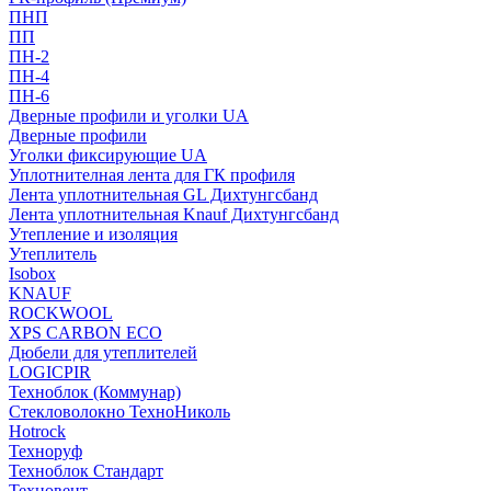
ПНП
ПП
ПН-2
ПН-4
ПН-6
Дверные профили и уголки UA
Дверные профили
Уголки фиксирующие UA
Уплотнителная лента для ГК профиля
Лента уплотнительная GL Дихтунгсбанд
Лента уплотнительная Knauf Дихтунгсбанд
Утепление и изоляция
Утеплитель
Isobox
KNAUF
ROCKWOOL
XPS CARBON ECO
Дюбели для утеплителей
LOGICPIR
Техноблок (Коммунар)
Стекловолокно ТехноНиколь
Hotrock
Технoруф
Техноблок Стандарт
Техновент