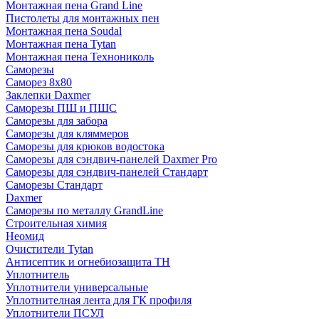
Монтажная пена Grand Linе
Пистолеты для монтажных пен
Монтажная пена Soudal
Монтажная пена Tytan
Монтажная пена Технониколь
Саморезы
Саморез 8х80
Заклепки Daxmer
Саморезы ПШ и ПШС
Саморезы для забора
Саморезы для кляммеров
Саморезы для крюков водостока
Саморезы для сэндвич-панелей Daxmer Pro
Саморезы для сэндвич-панелей Стандарт
Саморезы Стандарт
Daxmer
Саморезы по металлу GrandLine
Строительная химия
Неомид
Очистители Tytan
Антисептик и огнебиозащита ТН
Уплотнитель
Уплотнители универсальные
Уплотнителная лента для ГК профиля
Уплотнители ПСУЛ