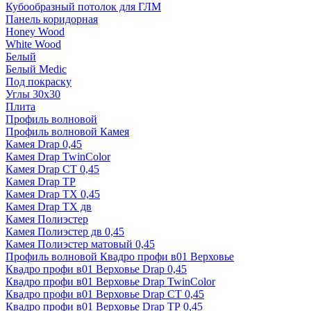
Кубообразный потолок для ГЛМ
Панель коридорная
Honey Wood
White Wood
Белый
Белый Medic
Под покраску
Углы 30х30
Плита
Профиль волновой
Профиль волновой Камея
Камея Drap 0,45
Камея Drap TwinColor
Камея Drap СТ 0,45
Камея Drap ТР
Камея Drap ТХ 0,45
Камея Drap ТХ дв
Камея Полиэстер
Камея Полиэстер дв 0,45
Камея Полиэстер матовый 0,45
Профиль волновой Квадро профи в01 Верховье
Квадро профи в01 Верховье Drap 0,45
Квадро профи в01 Верховье Drap TwinColor
Квадро профи в01 Верховье Drap СТ 0,45
Квадро профи в01 Верховье Drap ТР 0,45