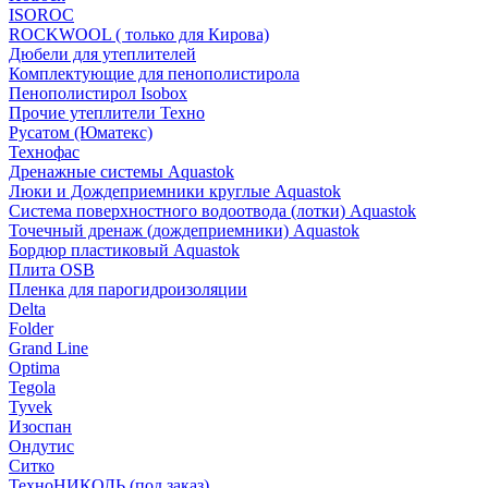
ISOROC
ROCKWOOL ( только для Кирова)
Дюбели для утеплителей
Комплектующие для пенополистирола
Пенополистирол Isobox
Прочие утеплители Техно
Русатом (Юматекс)
Технофас
Дренажные системы Aquastok
Люки и Дождеприемники круглые Aquastok
Система поверхностного водоотвода (лотки) Aquastok
Точечный дренаж (дождеприемники) Aquastok
Бордюр пластиковый Aquastok
Плита OSB
Пленка для парогидроизоляции
Delta
Folder
Grand Line
Optima
Tegola
Tyvek
Изоспан
Ондутис
Ситко
ТехноНИКОЛЬ (под заказ)