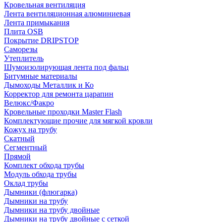
Кровельная вентиляция
Лента вентиляционная алюминиевая
Лента примыкания
Плита OSB
Покрытие DRIPSTOP
Саморезы
Утеплитель
Шумоизолирующая лента под фальц
Битумные материалы
Дымоходы Металлик и Ко
Корректор для ремонта царапин
Велюкс/Факро
Кровельные проходки Master Flash
Комплектующие прочие для мягкой кровли
Кожух на трубу
Скатный
Сегментный
Прямой
Комплект обхода трубы
Модуль обхода трубы
Оклад трубы
Дымники (флюгарка)
Дымники на трубу
Дымники на трубу двoйные
Дымники на трубу двoйные с сеткой