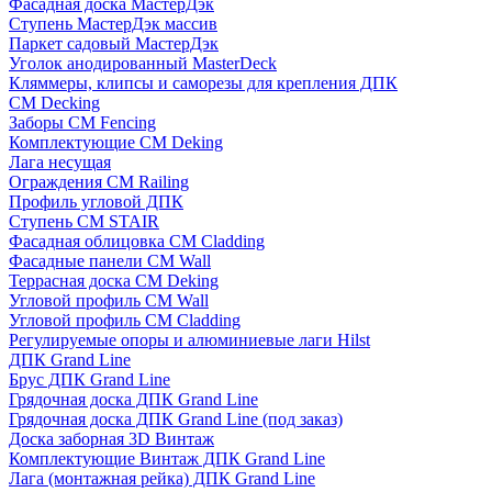
Фасадная доска МастерДэк
Ступень МастерДэк массив
Паркет садовый МастерДэк
Уголок анодированный MasterDeck
Кляммеры, клипсы и саморезы для крепления ДПК
CM Decking
Заборы CM Fencing
Комплектующие CM Deking
Лага несущая
Ограждения CM Railing
Профиль угловой ДПК
Ступень CM STAIR
Фасадная облицовка CM Cladding
Фасадные панели CM Wall
Террасная доска CM Deking
Угловой профиль CM Wall
Угловой профиль CM Cladding
Регулируемые опоры и алюминиевые лаги Hilst
ДПК Grand Line
Брус ДПК Grand Line
Грядочная доска ДПК Grand Line
Грядочная доска ДПК Grand Line (под заказ)
Доска заборная 3D Винтаж
Комплектующие Винтаж ДПК Grand Line
Лага (монтажная рейка) ДПК Grand Line