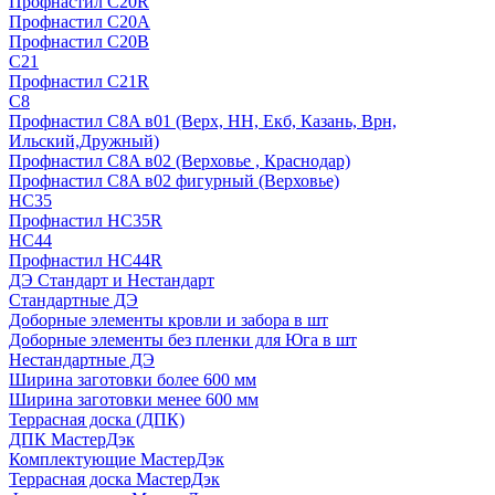
Профнастил С20R
Профнастил С20А
Профнастил С20В
C21
Профнастил С21R
C8
Профнастил С8A в01 (Верх, НН, Екб, Казань, Врн,
Ильский,Дружный)
Профнастил С8A в02 (Верховье , Краснодар)
Профнастил С8A в02 фигурный (Верховье)
HС35
Профнастил HC35R
НС44
Профнастил НС44R
ДЭ Стандарт и Нестандарт
Стандартные ДЭ
Доборные элементы кровли и забора в шт
Доборные элементы без пленки для Юга в шт
Нестандартные ДЭ
Ширина заготовки более 600 мм
Ширина заготовки менее 600 мм
Террасная доска (ДПК)
ДПК МастерДэк
Комплектующие МастерДэк
Террасная доска МастерДэк