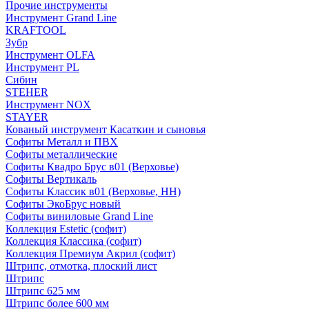
Прочие инструменты
Инструмент Grand Line
KRAFTOOL
Зубр
Инструмент OLFA
Инструмент PL
Сибин
STEHER
Инструмент NOX
STAYER
Кованый инструмент Касаткин и сыновья
Софиты Металл и ПВХ
Софиты металлические
Софиты Квадро Брус в01 (Верховье)
Софиты Вертикаль
Софиты Классик в01 (Верховье, НН)
Софиты ЭкоБрус новый
Софиты виниловые Grand Line
Коллекция Estetic (софит)
Коллекция Классика (софит)
Коллекция Премиум Акрил (софит)
Штрипс, отмотка, плоский лист
Штрипс
Штрипс 625 мм
Штрипс более 600 мм