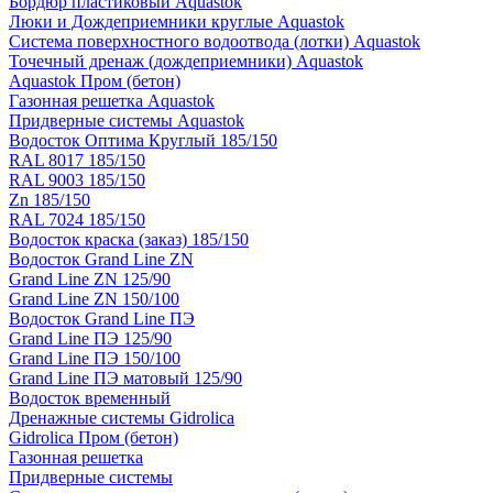
Бордюр пластиковый Aquastok
Люки и Дождеприемники круглые Aquastok
Система поверхностного водоотвода (лотки) Aquastok
Точечный дренаж (дождеприемники) Aquastok
Aquastok Пром (бетон)
Газонная решетка Aquastok
Придверные системы Aquastok
Водосток Оптима Круглый 185/150
RAL 8017 185/150
RAL 9003 185/150
Zn 185/150
RAL 7024 185/150
Водосток краска (заказ) 185/150
Водосток Grand Line ZN
Grand Line ZN 125/90
Grand Line ZN 150/100
Водосток Grand Line ПЭ
Grand Line ПЭ 125/90
Grand Line ПЭ 150/100
Grand Line ПЭ матовый 125/90
Водосток временный
Дренажные системы Gidrolica
Gidrolica Пром (бетон)
Газонная решетка
Придверные системы