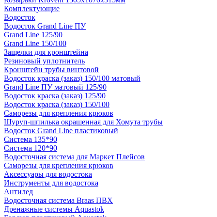
Комплектующие
Водосток
Водосток Grand Line ПУ
Grand Line 125/90
Grand Line 150/100
Защелки для кронштейна
Резиновый уплотнитель
Кронштейн трубы винтовой
Водосток краска (заказ) 150/100 матовый
Grand Line ПУ матовый 125/90
Водосток краска (заказ) 125/90
Водосток краска (заказ) 150/100
Саморезы для крепления крюков
Шуруп-шпилька окрашенная для Хомута трубы
Водосток Grand Line пластиковый
Система 135*90
Система 120*90
Водосточная система для Маркет Плейсов
Саморезы для крепления крюков
Аксессуары для водостока
Инструменты для водостока
Антилед
Водосточная система Braas ПВХ
Дренажные системы Aquastok