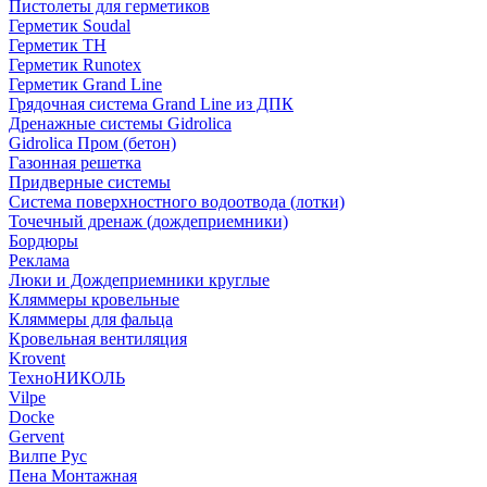
Пистолеты для герметиков
Герметик Soudal
Герметик ТН
Герметик Runotex
Герметик Grand Line
Грядочная система Grand Line из ДПК
Дренажные системы Gidrolica
Gidrolica Пром (бетон)
Газонная решетка
Придверные системы
Система поверхностного водоотвода (лотки)
Точечный дренаж (дождеприемники)
Бордюры
Рекламa
Люки и Дождеприемники круглые
Кляммеры кровельные
Кляммеры для фальца
Кровельная вентиляция
Krovent
ТехноНИКОЛЬ
Vilpe
Docke
Gervent
Вилпе Рус
Пена Монтажнaя