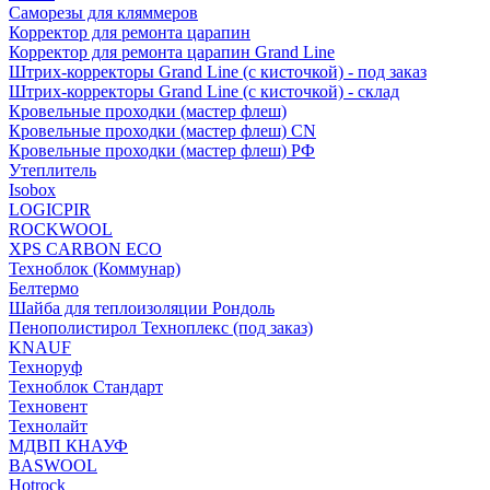
Саморезы для кляммеров
Корректор для ремонта царапин
Корректор для ремонта царапин Grand Line
Штрих-корректоры Grand Line (с кисточкой) - под заказ
Штрих-корректоры Grand Line (с кисточкой) - склад
Кровельные проходки (мастер флеш)
Кровельные проходки (мастер флеш) CN
Кровельные проходки (мастер флеш) РФ
Утеплитель
Isobox
LOGICPIR
ROCKWOOL
XPS CARBON ECO
Техноблок (Коммунар)
Белтермо
Шайба для теплоизоляции Рондоль
Пенополистирол Техноплекс (под заказ)
KNАUF
Технoруф
Техноблок Стандарт
Техновент
Технолайт
МДВП КНАУФ
BASWOOL
Hotrock