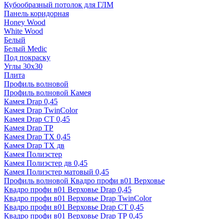
Кубообразный потолок для ГЛМ
Панель коридорная
Honey Wood
White Wood
Белый
Белый Medic
Под покраску
Углы 30х30
Плита
Профиль волновой
Профиль волновой Камея
Камея Drap 0,45
Камея Drap TwinColor
Камея Drap СТ 0,45
Камея Drap ТР
Камея Drap ТХ 0,45
Камея Drap ТХ дв
Камея Полиэстер
Камея Полиэстер дв 0,45
Камея Полиэстер матовый 0,45
Профиль волновой Квадро профи в01 Верховье
Квадро профи в01 Верховье Drap 0,45
Квадро профи в01 Верховье Drap TwinColor
Квадро профи в01 Верховье Drap СТ 0,45
Квадро профи в01 Верховье Drap ТР 0,45