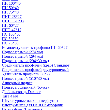
ПН 100*40
ПН 50*40
ПН 75*40
ПНП 28*27
ПНПЭ 20*17
ПП 60*27
ППЭ 47*17
ПС 100*50
ПС 50*50
ПС 75*50
Комплектующие к профилю ПП 60*27
Подвес прямой (274 мм)
Подвес прямой (294 мм)
Подвес прямой (294*30 мм)
Соединитель профилей (краб) Стандарт
Соединитель профилей двухуровневый
Удлинитель профилей 60*27
Подвес прямой (510*30 мм)
Анкерный подвес
Подвес пружинный (бочка)
Дюбель-гвоздь Daxmer
Тяга 4 мм
Штукатурные маяки и перф углы
Инструменты для ГК и ГК-профиля
ГК-профиль (Премиум)