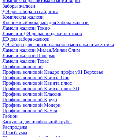
Комплекты для автоматизации ворот
Заборы жалюзи
ДЭ для забора из сайдинга
Комплекты жалюзи
Крепежный вкладыш для Забора жалюзи
Ламели жалюзи Токио
Ламели и ДЭ до распродажи остатков
ДЭ для забора жалюзи
ДЭ забора для горизонтального монтажа штакетника
Ламели жалюзи Милан/Милан Слим
Ламели жалюзи Палермо
Ламели жалюзи Техас
Профиль волновой
Профиль волновой Квадро профи v01 Верховье
Профиль волновой Квинта Uno
Профиль волновой Квинта плюс
Профиль волновой Квинта плюс 3D
Профиль волновой Классик
Профиль волновой Кредо
Профиль волновой Модерн
Профиль волновой Камея
Габион
Заглушка для профильной трубы
Распродажа
Шлагбаумы