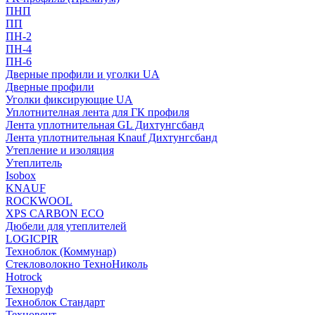
ПНП
ПП
ПН-2
ПН-4
ПН-6
Дверные профили и уголки UA
Дверные профили
Уголки фиксирующие UA
Уплотнителная лента для ГК профиля
Лента уплотнительная GL Дихтунгсбанд
Лента уплотнительная Knauf Дихтунгсбанд
Утепление и изоляция
Утеплитель
Isobox
KNAUF
ROCKWOOL
XPS CARBON ECO
Дюбели для утеплителей
LOGICPIR
Техноблок (Коммунар)
Стекловолокно ТехноНиколь
Hotrock
Технoруф
Техноблок Стандарт
Техновент