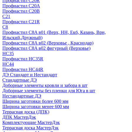
Профнастил С20R
Профнастил С20А
Профнастил С20В
C21
Профнастил С21R
C8
Профнастил С8A в01 (Верх, НН, Екб, Казань, Врн,
Ильский,Дружный)
Профнастил С8A в02 (Верховье , Краснодар)
Профнастил С8A в02 фигурный (Верховье)
HС35
Профнастил HC35R
НС44
Профнастил НС44R
ДЭ Стандарт и Нестандарт
Стандартные ДЭ
Доборные элементы кровли и забора в шт
Доборные элементы без пленки для Юга в шт
Нестандартные ДЭ
Ширина заготовки более 600 мм
Ширина заготовки менее 600 мм
Террасная доска (ДПК)
ДПК МастерДэк
Комплектующие МастерДэк
Террасная доска МастерДэк