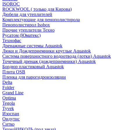
ISOROC
ROCKWOOL ( только для Кирова)
Дюбели для утеплителей
Комплектующие для пенополистирола
Пенополистирол Isobox
Прочие утеплители Техно
Русатом (Юматекс)
Технофас
Дренажные системы Aquastok
Люки и Дождеприемники круглые Aquastok
Система поверхностного водоотвода (лотки) Aquastok
Точечный дренаж (дождеприемники) Aquastok
Бордюр пластиковый Aquastok
Плита OSB
Пленка для парогидроизоляции
Delta
Folder
Grand Line
Optima
Tegola
Tyvek
Изоспан
Ондутис
Ситко
ТехноНИКОЛЬ (под заказ)