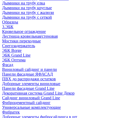
Дымники на трубу елка
Дымники на трубу круглые
Дымники на трубу с жалюзи
Дымники на трубу с сеткой
Образцы
3.ЭБК
Кровельное ограждение
Лестница кровельная/стеновая
Мостики переходные
Снегозадержатель
ЭБК Borge
ЭБК Grand Line
ЭБК Оптима
Фасад
Виниловый сайдинг и панели
Панели фасадные ЯФАСАД
ПВХ до распродажи остатков
Доборные элементы виниловые
Панели фасадные Grand Line
Декоративная система Grand Line Декор
Сайдинг виниловый Grand Line
Фиброцементный сайдинг
Универсальные комплектующие
Фибратек
Доборные элементы фибросайдинга в шт