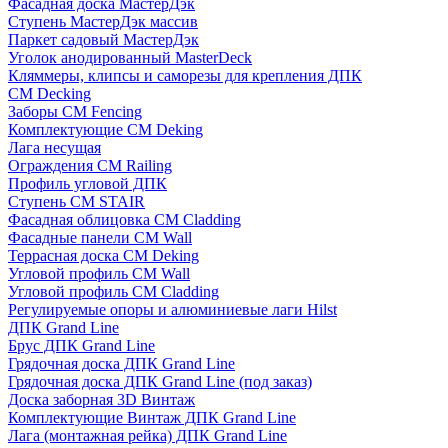
Фасадная доска МастерДэк
Ступень МастерДэк массив
Паркет садовый МастерДэк
Уголок анодированный MasterDeck
Кляммеры, клипсы и саморезы для крепления ДПК
CM Decking
Заборы CM Fencing
Комплектующие CM Deking
Лага несущая
Ограждения CM Railing
Профиль угловой ДПК
Ступень CM STAIR
Фасадная облицовка CM Cladding
Фасадные панели CM Wall
Террасная доска CM Deking
Угловой профиль CM Wall
Угловой профиль CM Cladding
Регулируемые опоры и алюминиевые лаги Hilst
ДПК Grand Line
Брус ДПК Grand Line
Грядочная доска ДПК Grand Line
Грядочная доска ДПК Grand Line (под заказ)
Доска заборная 3D Винтаж
Комплектующие Винтаж ДПК Grand Line
Лага (монтажная рейка) ДПК Grand Line