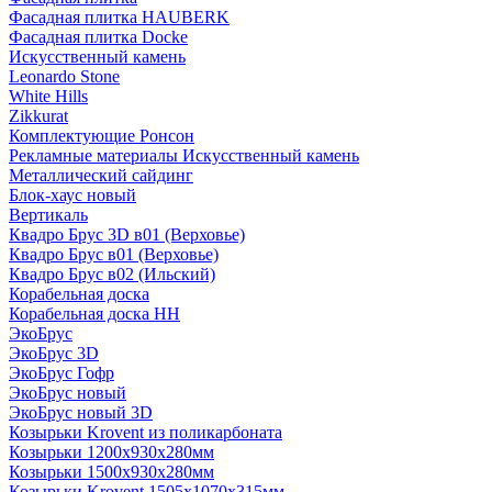
Фасадная плитка HAUBERK
Фасадная плитка Docke
Искусственный камень
Leonardo Stone
White Hills
Zikkurat
Комплектующие Ронсон
Рекламные материалы Искусственный камень
Металлический сайдинг
Блок-хаус новый
Вертикаль
Квадро Брус 3D в01 (Верховье)
Квадро Брус в01 (Верховье)
Квадро Брус в02 (Ильский)
Корабельная доска
Корабельная доска НН
ЭкоБрус
ЭкоБрус 3D
ЭкоБрус Гофр
ЭкоБрус новый
ЭкоБрус новый 3D
Козырьки Krovent из поликарбоната
Козырьки 1200х930х280мм
Козырьки 1500х930х280мм
Козырьки Krovent 1505х1070х315мм