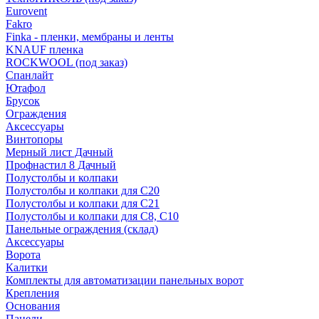
Eurovent
Fakro
Finka - пленки, мембраны и ленты
KNAUF пленка
ROCKWOOL (под заказ)
Спанлайт
Ютафол
Брусок
Ограждения
Аксессуары
Винтопоры
Мерный лист Дачный
Профнастил 8 Дачный
Полустолбы и колпаки
Полустолбы и колпаки для С20
Полустолбы и колпаки для С21
Полустолбы и колпаки для С8, С10
Панельные ограждения (склад)
Аксессуары
Ворота
Калитки
Комплекты для автоматизации панельных ворот
Крепления
Основания
Панели