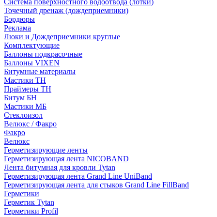
Система поверхностного водоотвода (лотки)
Точечный дренаж (дождеприемники)
Бордюры
Рекламa
Люки и Дождеприемники круглые
Комплектующие
Баллоны подкрасочные
Баллоны VIXEN
Битумные материалы
Мастики ТН
Праймеры ТН
Битум БН
Мастики МБ
Стеклоизол
Велюкс / Факро
Факро
Велюкс
Герметизирующие ленты
Герметизирующая лента NICOBAND
Лента битумная для кровли Tytan
Герметизирующая лента Grand Line UniBand
Герметизирующая лента для стыков Grand Line FillBand
Герметики
Герметик Tytan
Герметики Profil