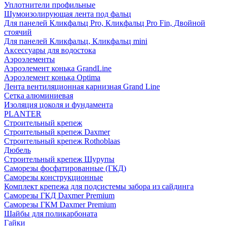
Уплотнители профильные
Шумоизолирующая лента под фальц
Для панелей Кликфальц Pro, Кликфальц Pro Fin, Двойной
стоячий
Для панелей Кликфальц, Кликфальц mini
Аксессуары для водостока
Аэроэлементы
Аэроэлемент конька GrandLine
Аэроэлемент конька Optima
Лента вентиляционная карнизная Grand Line
Сетка алюминиевая
Изоляция цоколя и фундамента
PLANTER
Строительный крепеж
Строительный крепеж Daxmer
Строительный крепеж Rothoblaas
Дюбель
Строительный крепеж Шурупы
Саморeзы фосфатированные (ГКД)
Саморезы конструкционные
Комплект крепежа для подсистемы забора из сайдинга
Саморезы ГКД Daxmer Premium
Саморезы ГКМ Daxmer Premium
Шайбы для поликарбоната
Гайки