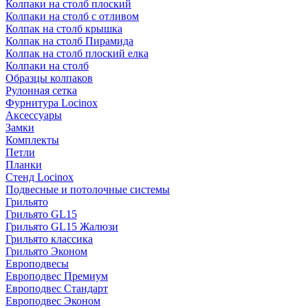
Колпаки на столб плоский
Колпаки на столб с отливом
Колпак на столб крышка
Колпак на столб Пирамида
Колпак на столб плоский елка
Колпаки на столб
Образцы колпаков
Рулонная сетка
Фурнитура Locinox
Аксессуары
Замки
Комплекты
Петли
Планки
Стенд Locinox
Подвесные и потолочные системы
Грильято
Грильято GL15
Грильято GL15 Жалюзи
Грильято классика
Грильято Эконом
Европодвесы
Европодвес Премиум
Европодвес Стандарт
Европодвес Эконом