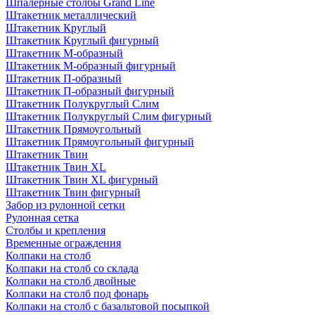
Шпалерные столбы Grand Line
Штакетник металлический
Штакетник Круглый
Штакетник Круглый фигурный
Штакетник М-образный
Штакетник М-образный фигурный
Штакетник П-образный
Штакетник П-образный фигурный
Штакетник Полукруглый Слим
Штакетник Полукруглый Слим фигурный
Штакетник Прямоугольный
Штакетник Прямоугольный фигурный
Штакетник Твин
Штакетник Твин XL
Штакетник Твин XL фигурный
Штакетник Твин фигурный
Забор из рулонной сетки
Рулонная сетка
Столбы и крепления
Временные ограждения
Колпаки на столб
Колпаки на столб со склада
Колпаки на столб двoйные
Колпаки на столб под фонарь
Колпаки на столб с базальтовой посыпкой