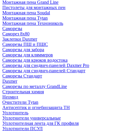
Монтажная пена Grand Linе
Пистолеты для монтажных пен
Монтажная пена Soudal
Монтажная пена Tytan
Монтажная пена Технониколь
Саморезы
Саморез 8х80
Заклепки Daxmer
Саморезы ПШ и ПШС
Саморезы для забора
Саморезы для кляммеров
Саморезы для крюков водостока
Саморезы для сэндвич-панелей Daxmer Pro
Саморезы для сэндвич-панелей Стандарт
Саморезы Стандарт
Daxmer
Саморезы по металлу GrandLine
Строительная химия
Неомид
Очистители Tytan
Антисептик и огнебиозащита ТН
Уплотнитель
Уплотнители универсальные
Уплотнителная лента для ГК профиля
Уплотнители ПСУЛ