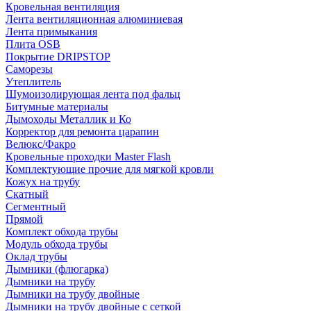
Кровельная вентиляция
Лента вентиляционная алюминиевая
Лента примыкания
Плита OSB
Покрытие DRIPSTOP
Саморезы
Утеплитель
Шумоизолирующая лента под фальц
Битумные материалы
Дымоходы Металлик и Ко
Корректор для ремонта царапин
Велюкс/Факро
Кровельные проходки Master Flash
Комплектующие прочие для мягкой кровли
Кожух на трубу
Скатный
Сегментный
Прямой
Комплект обхода трубы
Модуль обхода трубы
Оклад трубы
Дымники (флюгарка)
Дымники на трубу
Дымники на трубу двoйные
Дымники на трубу двoйные с сеткой