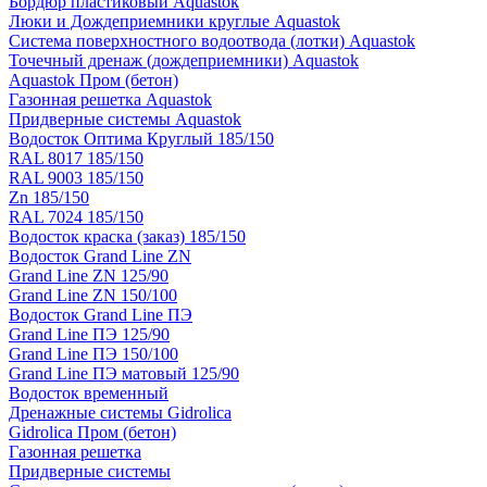
Бордюр пластиковый Aquastok
Люки и Дождеприемники круглые Aquastok
Система поверхностного водоотвода (лотки) Aquastok
Точечный дренаж (дождеприемники) Aquastok
Aquastok Пром (бетон)
Газонная решетка Aquastok
Придверные системы Aquastok
Водосток Оптима Круглый 185/150
RAL 8017 185/150
RAL 9003 185/150
Zn 185/150
RAL 7024 185/150
Водосток краска (заказ) 185/150
Водосток Grand Line ZN
Grand Line ZN 125/90
Grand Line ZN 150/100
Водосток Grand Line ПЭ
Grand Line ПЭ 125/90
Grand Line ПЭ 150/100
Grand Line ПЭ матовый 125/90
Водосток временный
Дренажные системы Gidrolica
Gidrolica Пром (бетон)
Газонная решетка
Придверные системы