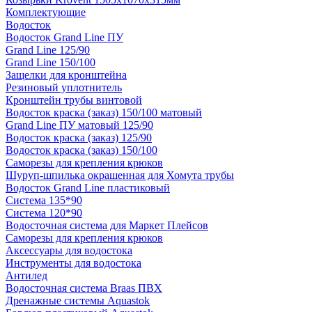
Комплектующие
Водосток
Водосток Grand Line ПУ
Grand Line 125/90
Grand Line 150/100
Защелки для кронштейна
Резиновый уплотнитель
Кронштейн трубы винтовой
Водосток краска (заказ) 150/100 матовый
Grand Line ПУ матовый 125/90
Водосток краска (заказ) 125/90
Водосток краска (заказ) 150/100
Саморезы для крепления крюков
Шуруп-шпилька окрашенная для Хомута трубы
Водосток Grand Line пластиковый
Система 135*90
Система 120*90
Водосточная система для Маркет Плейсов
Саморезы для крепления крюков
Аксессуары для водостока
Инструменты для водостока
Антилед
Водосточная система Braas ПВХ
Дренажные системы Aquastok