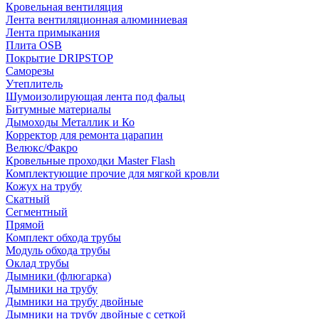
Кровельная вентиляция
Лента вентиляционная алюминиевая
Лента примыкания
Плита OSB
Покрытие DRIPSTOP
Саморезы
Утеплитель
Шумоизолирующая лента под фальц
Битумные материалы
Дымоходы Металлик и Ко
Корректор для ремонта царапин
Велюкс/Факро
Кровельные проходки Master Flash
Комплектующие прочие для мягкой кровли
Кожух на трубу
Скатный
Сегментный
Прямой
Комплект обхода трубы
Модуль обхода трубы
Оклад трубы
Дымники (флюгарка)
Дымники на трубу
Дымники на трубу двoйные
Дымники на трубу двoйные с сеткой