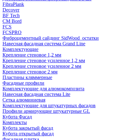
FibraPlank
Decover
BF Tech
CM Bord
FCS
FCSPRO
Фиброцементный сайдинг SidWood_остатки
Навесная фасадная система Grand Line
Комплектующие
Крепление стеновое 1,2 мм
Крепление стеновое усиленное 1,2 мм
Крепление стеновое усиленное 2 мм
Крепление стеновое 2 мм
Пластины кляммерные
Фасадные профили
Комплектующие для алюмокомпозита
Навесная фасадная система Lite
Сетка алюминиевая
Комплектующие для штукатурных фасадов
Профили армирующие штукатурные GL
Кубота Фасад
Комплекты
Кубота закрытый фасад
Кубота открытый фасад
Фасадная плитка