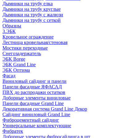
Дымники на трубу елка
Дымники на трубу круглые
Дымники на трубу с жалюзи
Дымники на трубу с сеткой
Образцы
3.ЭБК
Кровельное ограждение
Лестница кровельная/стеновая
Мостики переходные
Снегозадержатель
ЭБК Borge
ЭБК Grand Line
ЭБК Оптима
Фасад
Виниловый сайдинг и панели
Панели фасадные ЯФАСАД
ПВХ до распродажи остатков
Доборные элементы виниловые
Панели фасадные Grand Line
Декоративная система Grand Line Декор
Сайдинг виниловый Grand Line
Фиброцементный сайдинг
Универсальные комплектующие
Фибратек
Доборные элементы фибросайдинга в шт