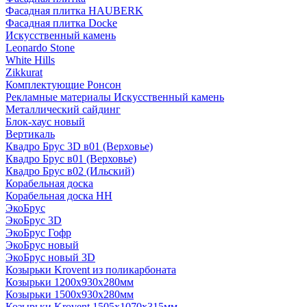
Фасадная плитка HAUBERK
Фасадная плитка Docke
Искусственный камень
Leonardo Stone
White Hills
Zikkurat
Комплектующие Ронсон
Рекламные материалы Искусственный камень
Металлический сайдинг
Блок-хаус новый
Вертикаль
Квадро Брус 3D в01 (Верховье)
Квадро Брус в01 (Верховье)
Квадро Брус в02 (Ильский)
Корабельная доска
Корабельная доска НН
ЭкоБрус
ЭкоБрус 3D
ЭкоБрус Гофр
ЭкоБрус новый
ЭкоБрус новый 3D
Козырьки Krovent из поликарбоната
Козырьки 1200х930х280мм
Козырьки 1500х930х280мм
Козырьки Krovent 1505х1070х315мм