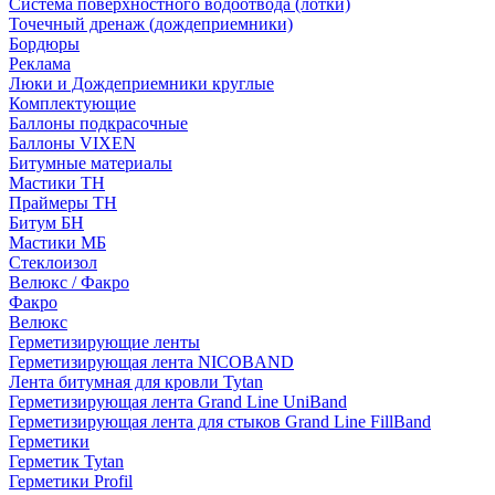
Система поверхностного водоотвода (лотки)
Точечный дренаж (дождеприемники)
Бордюры
Рекламa
Люки и Дождеприемники круглые
Комплектующие
Баллоны подкрасочные
Баллоны VIXEN
Битумные материалы
Мастики ТН
Праймеры ТН
Битум БН
Мастики МБ
Стеклоизол
Велюкс / Факро
Факро
Велюкс
Герметизирующие ленты
Герметизирующая лента NICOBAND
Лента битумная для кровли Tytan
Герметизирующая лента Grand Line UniBand
Герметизирующая лента для стыков Grand Line FillBand
Герметики
Герметик Tytan
Герметики Profil